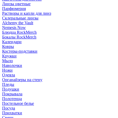
Линзы цветные
Парфюмерия
Растворы и капли для линз
Склеральные линзы
Alchemy the Vault
Nemesis Now
Блюдца RockMerch
Бокалы RockMerch
Календари
Ковры
Костеры-подставки
Кружки
Мыло
Наволочки
Ножи
Одеяла
Органайзеры на стену
Пледы
Подушки
Покрывала
Полотенца
Постельное белье
Посуда
Прихватки
Свечи