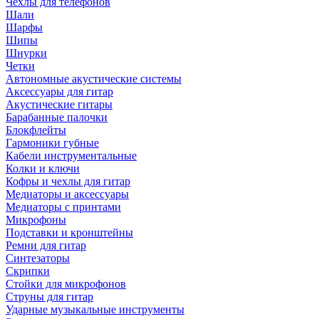
Чехлы для телефонов
Шали
Шарфы
Шипы
Шнурки
Четки
Автономные акустические системы
Аксессуары для гитар
Акустические гитары
Барабанные палочки
Блокфлейты
Гармоники губные
Кабели инструментальные
Колки и ключи
Кофры и чехлы для гитар
Медиаторы и аксессуары
Медиаторы с принтами
Микрофоны
Подставки и кронштейны
Ремни для гитар
Синтезаторы
Скрипки
Стойки для микрофонов
Струны для гитар
Ударные музыкальные инструменты