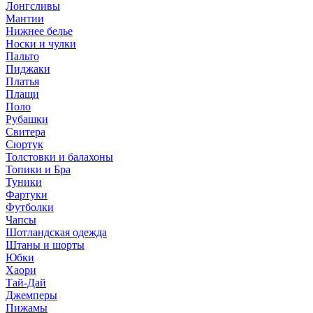
Лонгсливы
Мантии
Нижнее белье
Носки и чулки
Пальто
Пиджаки
Платья
Плащи
Поло
Рубашки
Свитера
Сюртук
Толстовки и балахоны
Топики и Бра
Туники
Фартуки
Футболки
Чапсы
Шотландская одежда
Штаны и шорты
Юбки
Хаори
Тай-Дай
Джемперы
Пижамы