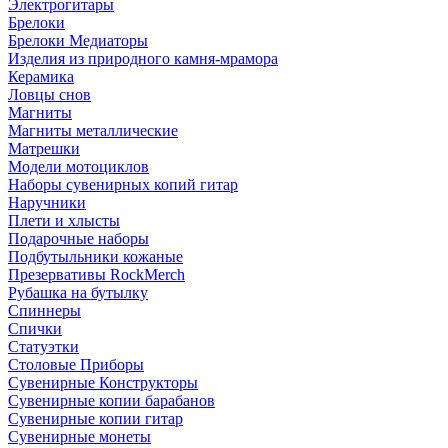
Электрогитары
Брелоки
Брелоки Медиаторы
Изделия из природного камня-мрамора
Керамика
Ловцы снов
Магниты
Магниты металлические
Матрешки
Модели мотоциклов
Наборы сувенирных копий гитар
Наручники
Плети и хлысты
Подарочные наборы
Подбутыльники кожаные
Презервативы RockMerch
Рубашка на бутылку
Спиннеры
Спички
Статуэтки
Столовые Приборы
Сувенирные Конструкторы
Сувенирные копии барабанов
Сувенирные копии гитар
Сувенирные монеты