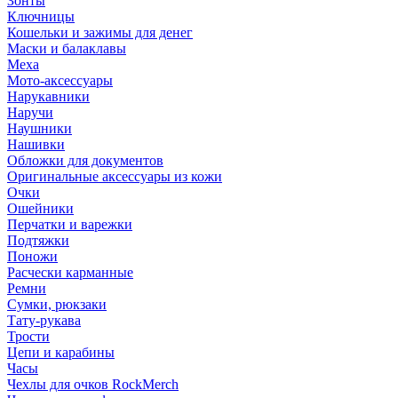
Зонты
Ключницы
Кошельки и зажимы для денег
Маски и балаклавы
Меха
Мото-аксессуары
Нарукавники
Наручи
Наушники
Нашивки
Обложки для документов
Оригинальные аксессуары из кожи
Очки
Ошейники
Перчатки и варежки
Подтяжки
Поножи
Расчески карманные
Ремни
Сумки, рюкзаки
Тату-рукава
Трости
Цепи и карабины
Часы
Чехлы для очков RockMerch