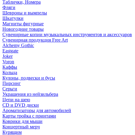
Таблички, Номера
Фляги
Шевроны и вымпелы
Шкатулки
Магниты фигурные
Новогодние товары
Сувенирные копии музыкальных инструментов и аксессуаров
Сувенирная продукция Free Art
Alchemy Gothic
Eastgate
Joker
Voron
Каффы
Кольца
Кулоны, подвески и бусы
Пирсинг
Серьги
Украшения из нейзильбера
Цепи на шею
CD и DVD диски
Ароматизаторы для автомобилей
Карты тройка с принтами
Коврики для мыши
Концертный мерч
Курящим