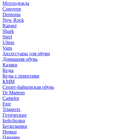
Мотоодежда
Converse
Demonia
New Rock
Ranger
Shark
Steel
Ultras
Vans
Аксессуары для обуви
Домашняя обувь
Казаки
Кеды
Кеды с принтами
КММ
Спорт-байкерская обувь
Dr Martens
Camelot
Etor
Triggerix
Готические
Бейсболки
Бескозырки
Немки
Панамы