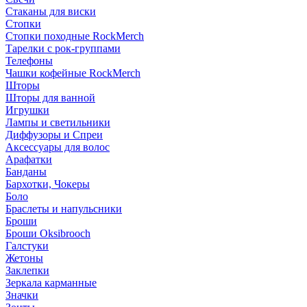
Стаканы для виски
Стопки
Стопки походные RockMerch
Тарелки с рок-группами
Телефоны
Чашки кофейные RockMerch
Шторы
Шторы для ванной
Игрушки
Лампы и светильники
Диффузоры и Спреи
Аксессуары для волос
Арафатки
Банданы
Бархотки, Чокеры
Боло
Браслеты и напульсники
Броши
Броши Oksibrooch
Галстуки
Жетоны
Заклепки
Зеркала карманные
Значки