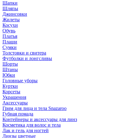
Шапки
Шляпы
Джинсовки
Жилеты
Косухи
Обувь
Платья
Плащи
Сумки
Толстовки и свитера
Футболки и лонгсливы
Шорты
Штаны
Юбки
Головные уборы
Куртки
Корсеты
Украшения
Аксессуары
Грим для лица и тела Snazaroo
Губная помада
Контейнеры и аксессуары для линз
Косметика для волос и тела
Лак и гель для ногтей
Линзы цветные