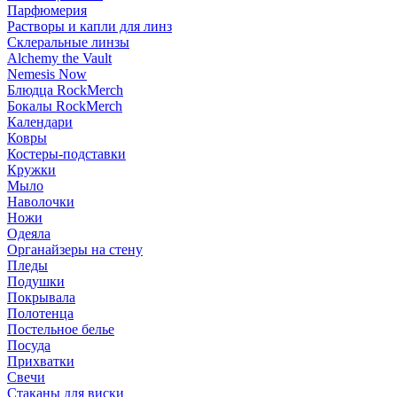
Парфюмерия
Растворы и капли для линз
Склеральные линзы
Alchemy the Vault
Nemesis Now
Блюдца RockMerch
Бокалы RockMerch
Календари
Ковры
Костеры-подставки
Кружки
Мыло
Наволочки
Ножи
Одеяла
Органайзеры на стену
Пледы
Подушки
Покрывала
Полотенца
Постельное белье
Посуда
Прихватки
Свечи
Стаканы для виски