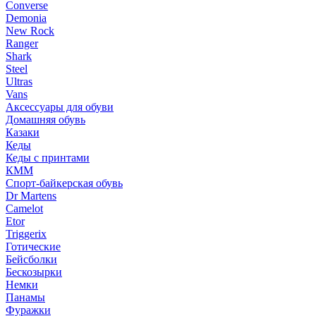
Converse
Demonia
New Rock
Ranger
Shark
Steel
Ultras
Vans
Аксессуары для обуви
Домашняя обувь
Казаки
Кеды
Кеды с принтами
КММ
Спорт-байкерская обувь
Dr Martens
Camelot
Etor
Triggerix
Готические
Бейсболки
Бескозырки
Немки
Панамы
Фуражки