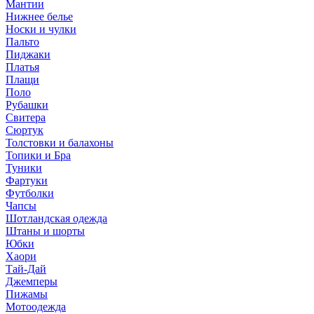
Мантии
Нижнее белье
Носки и чулки
Пальто
Пиджаки
Платья
Плащи
Поло
Рубашки
Свитера
Сюртук
Толстовки и балахоны
Топики и Бра
Туники
Фартуки
Футболки
Чапсы
Шотландская одежда
Штаны и шорты
Юбки
Хаори
Тай-Дай
Джемперы
Пижамы
Мотоодежда