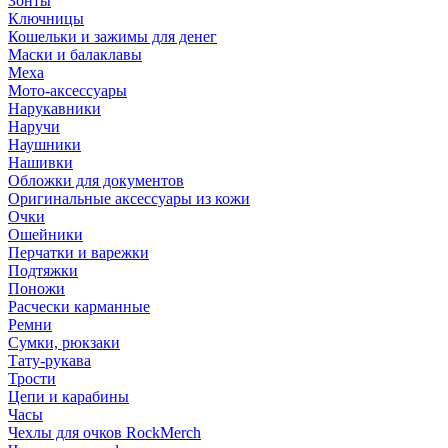
Зонты
Ключницы
Кошельки и зажимы для денег
Маски и балаклавы
Меха
Мото-аксессуары
Нарукавники
Наручи
Наушники
Нашивки
Обложки для документов
Оригинальные аксессуары из кожи
Очки
Ошейники
Перчатки и варежки
Подтяжки
Поножи
Расчески карманные
Ремни
Сумки, рюкзаки
Тату-рукава
Трости
Цепи и карабины
Часы
Чехлы для очков RockMerch