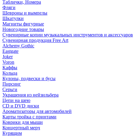
Таблички, Номера
Фляги
Шевроны и вымпелы
Шкатулки
Магниты фигурные
Новогодние товары
Сувенирные копии музыкальных инструментов и аксессуаров
Сувенирная продукция Free Art
Alchemy Gothic
Eastgate
Joker
Voron
Каффы
Кольца
Кулоны, подвески и бусы
Пирсинг
Серьги
Украшения из нейзильбера
Цепи на шею
CD и DVD диски
Ароматизаторы для автомобилей
Карты тройка с принтами
Коврики для мыши
Концертный мерч
Курящим