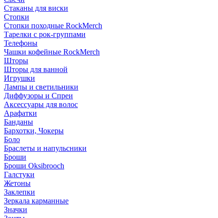
Стаканы для виски
Стопки
Стопки походные RockMerch
Тарелки с рок-группами
Телефоны
Чашки кофейные RockMerch
Шторы
Шторы для ванной
Игрушки
Лампы и светильники
Диффузоры и Спреи
Аксессуары для волос
Арафатки
Банданы
Бархотки, Чокеры
Боло
Браслеты и напульсники
Броши
Броши Oksibrooch
Галстуки
Жетоны
Заклепки
Зеркала карманные
Значки