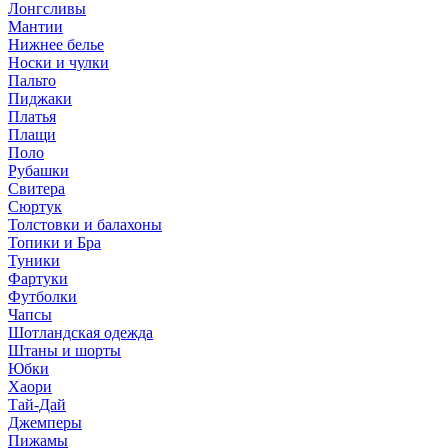
Лонгсливы
Мантии
Нижнее белье
Носки и чулки
Пальто
Пиджаки
Платья
Плащи
Поло
Рубашки
Свитера
Сюртук
Толстовки и балахоны
Топики и Бра
Туники
Фартуки
Футболки
Чапсы
Шотландская одежда
Штаны и шорты
Юбки
Хаори
Тай-Дай
Джемперы
Пижамы