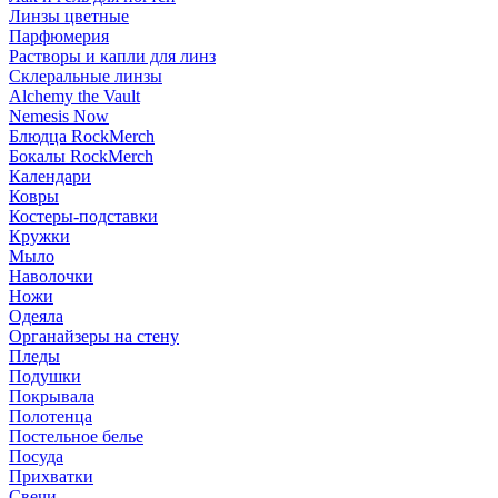
Линзы цветные
Парфюмерия
Растворы и капли для линз
Склеральные линзы
Alchemy the Vault
Nemesis Now
Блюдца RockMerch
Бокалы RockMerch
Календари
Ковры
Костеры-подставки
Кружки
Мыло
Наволочки
Ножи
Одеяла
Органайзеры на стену
Пледы
Подушки
Покрывала
Полотенца
Постельное белье
Посуда
Прихватки
Свечи