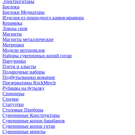
Электрогитары
Брелоки
Брелоки Медиаторы
Изделия из природного камня-мрамора
Керамика
Ловцы снов
Магниты
Магниты металлические
Матрешки
Модели мотоциклов
Наборы сувенирных копий гитар
Наручники
Плети и хлысты
Подарочные наборы
Подбутыльники кожаные
Презервативы RockMerch
Рубашка на бутылку
Спиннеры
Спички
Статуэтки
Столовые Приборы
Сувенирные Конструкторы
Сувенирные копии барабанов
Сувенирные копии гитар
Сувенирные монеты