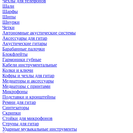
Чехлы для телефонов
Шали
Шарфы
Шипы
Шнурки
Четки
Автономные акустические системы
Аксессуары для гитар
Акустические гитары
Барабанные палочки
Блокфлейты
Гармоники губные
Кабели инструментальные
Колки и ключи
Кофры и чехлы для гитар
Медиаторы и аксессуары
Медиаторы с принтами
Микрофоны
Подставки и кронштейны
Ремни для гитар
Синтезаторы
Скрипки
Стойки для микрофонов
Струны для гитар
Ударные музыкальные инструменты