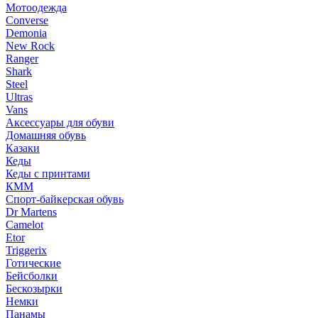
Мотоодежда
Converse
Demonia
New Rock
Ranger
Shark
Steel
Ultras
Vans
Аксессуары для обуви
Домашняя обувь
Казаки
Кеды
Кеды с принтами
КММ
Спорт-байкерская обувь
Dr Martens
Camelot
Etor
Triggerix
Готические
Бейсболки
Бескозырки
Немки
Панамы