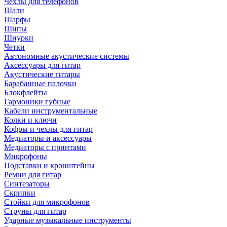
Чехлы для телефонов
Шали
Шарфы
Шипы
Шнурки
Четки
Автономные акустические системы
Аксессуары для гитар
Акустические гитары
Барабанные палочки
Блокфлейты
Гармоники губные
Кабели инструментальные
Колки и ключи
Кофры и чехлы для гитар
Медиаторы и аксессуары
Медиаторы с принтами
Микрофоны
Подставки и кронштейны
Ремни для гитар
Синтезаторы
Скрипки
Стойки для микрофонов
Струны для гитар
Ударные музыкальные инструменты