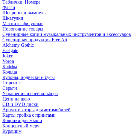
Таблички, Номера
Фляги
Шевроны и вымпелы
Шкатулки
Магниты фигурные
Новогодние товары
Сувенирные копии музыкальных инструментов и аксессуаров
Сувенирная продукция Free Art
Alchemy Gothic
Eastgate
Joker
Voron
Каффы
Кольца
Кулоны, подвески и бусы
Пирсинг
Серьги
Украшения из нейзильбера
Цепи на шею
CD и DVD диски
Ароматизаторы для автомобилей
Карты тройка с принтами
Коврики для мыши
Концертный мерч
Курящим