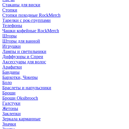
Стаканы для виски
Стопки
Стопки походные RockMerch
Тарелки с рок-группами
Телефоны
Чашки кофейные RockMerch
Шторы
Шторы для ванной
Игрушки
Лампы и светильники
Диффузоры и Спреи
Аксессуары для волос
Арафатки
Банданы
Бархотки, Чокеры
Боло
Браслеты и напульсники
Броши
Броши Oksibrooch
Галстуки
Жетоны
Заклепки
Зеркала карманные
Значки