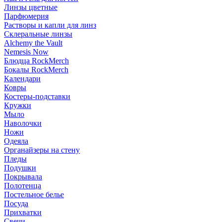
Линзы цветные
Парфюмерия
Растворы и капли для линз
Склеральные линзы
Alchemy the Vault
Nemesis Now
Блюдца RockMerch
Бокалы RockMerch
Календари
Ковры
Костеры-подставки
Кружки
Мыло
Наволочки
Ножи
Одеяла
Органайзеры на стену
Пледы
Подушки
Покрывала
Полотенца
Постельное белье
Посуда
Прихватки
Свечи