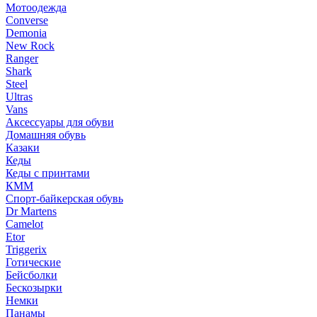
Мотоодежда
Converse
Demonia
New Rock
Ranger
Shark
Steel
Ultras
Vans
Аксессуары для обуви
Домашняя обувь
Казаки
Кеды
Кеды с принтами
КММ
Спорт-байкерская обувь
Dr Martens
Camelot
Etor
Triggerix
Готические
Бейсболки
Бескозырки
Немки
Панамы