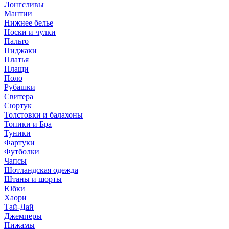
Лонгсливы
Мантии
Нижнее белье
Носки и чулки
Пальто
Пиджаки
Платья
Плащи
Поло
Рубашки
Свитера
Сюртук
Толстовки и балахоны
Топики и Бра
Туники
Фартуки
Футболки
Чапсы
Шотландская одежда
Штаны и шорты
Юбки
Хаори
Тай-Дай
Джемперы
Пижамы