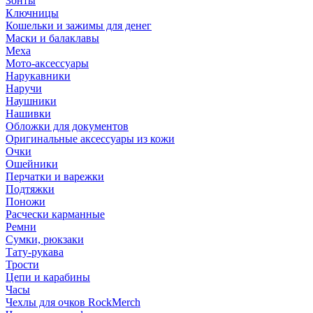
Зонты
Ключницы
Кошельки и зажимы для денег
Маски и балаклавы
Меха
Мото-аксессуары
Нарукавники
Наручи
Наушники
Нашивки
Обложки для документов
Оригинальные аксессуары из кожи
Очки
Ошейники
Перчатки и варежки
Подтяжки
Поножи
Расчески карманные
Ремни
Сумки, рюкзаки
Тату-рукава
Трости
Цепи и карабины
Часы
Чехлы для очков RockMerch