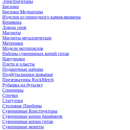
Электрогитары
Брелоки
Брелоки Медиаторы
Изделия из природного камня-мрамора
Керамика
Ловцы снов
Магниты
Магниты металлические
Матрешки
Модели мотоциклов
Наборы сувенирных копий гитар
Наручники
Плети и хлысты
Подарочные наборы
Подбутыльники кожаные
Презервативы RockMerch
Рубашка на бутылку
Спиннеры
Спички
Статуэтки
Столовые Приборы
Сувенирные Конструкторы
Сувенирные копии барабанов
Сувенирные копии гитар
Сувенирные монеты