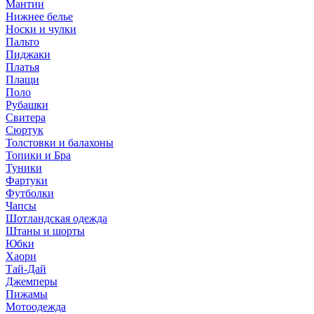
Мантии
Нижнее белье
Носки и чулки
Пальто
Пиджаки
Платья
Плащи
Поло
Рубашки
Свитера
Сюртук
Толстовки и балахоны
Топики и Бра
Туники
Фартуки
Футболки
Чапсы
Шотландская одежда
Штаны и шорты
Юбки
Хаори
Тай-Дай
Джемперы
Пижамы
Мотоодежда