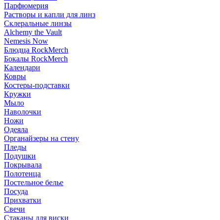
Парфюмерия
Растворы и капли для линз
Склеральные линзы
Alchemy the Vault
Nemesis Now
Блюдца RockMerch
Бокалы RockMerch
Календари
Ковры
Костеры-подставки
Кружки
Мыло
Наволочки
Ножи
Одеяла
Органайзеры на стену
Пледы
Подушки
Покрывала
Полотенца
Постельное белье
Посуда
Прихватки
Свечи
Стаканы для виски