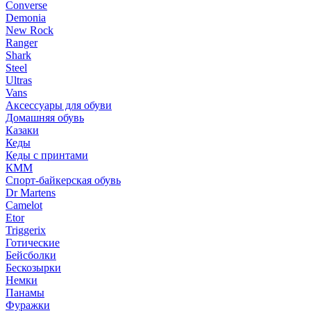
Converse
Demonia
New Rock
Ranger
Shark
Steel
Ultras
Vans
Аксессуары для обуви
Домашняя обувь
Казаки
Кеды
Кеды с принтами
КММ
Спорт-байкерская обувь
Dr Martens
Camelot
Etor
Triggerix
Готические
Бейсболки
Бескозырки
Немки
Панамы
Фуражки