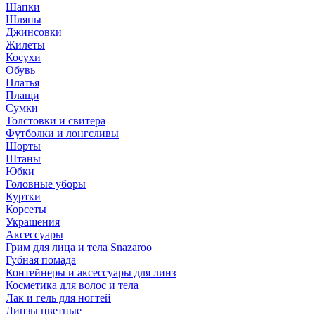
Шапки
Шляпы
Джинсовки
Жилеты
Косухи
Обувь
Платья
Плащи
Сумки
Толстовки и свитера
Футболки и лонгсливы
Шорты
Штаны
Юбки
Головные уборы
Куртки
Корсеты
Украшения
Аксессуары
Грим для лица и тела Snazaroo
Губная помада
Контейнеры и аксессуары для линз
Косметика для волос и тела
Лак и гель для ногтей
Линзы цветные