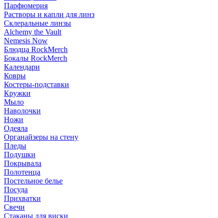
Парфюмерия
Растворы и капли для линз
Склеральные линзы
Alchemy the Vault
Nemesis Now
Блюдца RockMerch
Бокалы RockMerch
Календари
Ковры
Костеры-подставки
Кружки
Мыло
Наволочки
Ножи
Одеяла
Органайзеры на стену
Пледы
Подушки
Покрывала
Полотенца
Постельное белье
Посуда
Прихватки
Свечи
Стаканы для виски