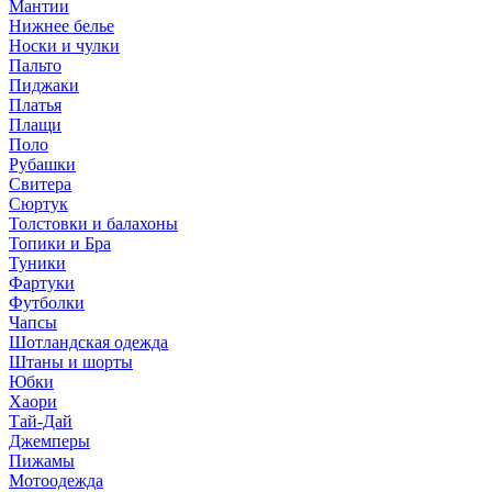
Мантии
Нижнее белье
Носки и чулки
Пальто
Пиджаки
Платья
Плащи
Поло
Рубашки
Свитера
Сюртук
Толстовки и балахоны
Топики и Бра
Туники
Фартуки
Футболки
Чапсы
Шотландская одежда
Штаны и шорты
Юбки
Хаори
Тай-Дай
Джемперы
Пижамы
Мотоодежда