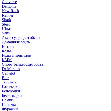
Converse
Demonia
New Rock
Ranger
Shark
Steel
Ultras
Vans
Аксессуары для обуви
Домашняя обувь
Казаки
Кеды
Кеды с принтами
КММ
Спорт-байкерская обувь
Dr Martens
Camelot
Etor
Triggerix
Готические
Бейсболки
Бескозырки
Немки
Панамы
Фуражки