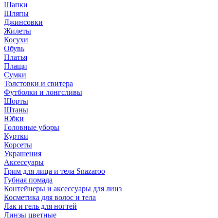
Шапки
Шляпы
Джинсовки
Жилеты
Косухи
Обувь
Платья
Плащи
Сумки
Толстовки и свитера
Футболки и лонгсливы
Шорты
Штаны
Юбки
Головные уборы
Куртки
Корсеты
Украшения
Аксессуары
Грим для лица и тела Snazaroo
Губная помада
Контейнеры и аксессуары для линз
Косметика для волос и тела
Лак и гель для ногтей
Линзы цветные