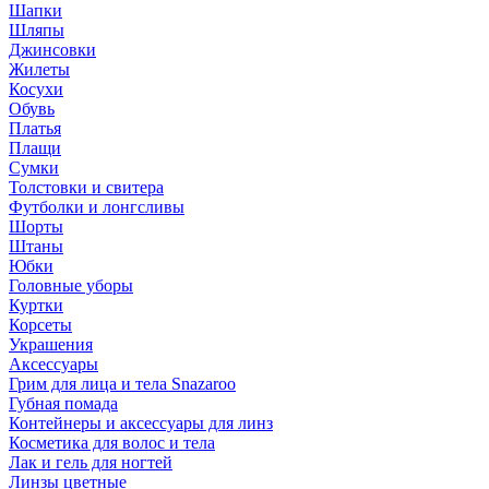
Шапки
Шляпы
Джинсовки
Жилеты
Косухи
Обувь
Платья
Плащи
Сумки
Толстовки и свитера
Футболки и лонгсливы
Шорты
Штаны
Юбки
Головные уборы
Куртки
Корсеты
Украшения
Аксессуары
Грим для лица и тела Snazaroo
Губная помада
Контейнеры и аксессуары для линз
Косметика для волос и тела
Лак и гель для ногтей
Линзы цветные