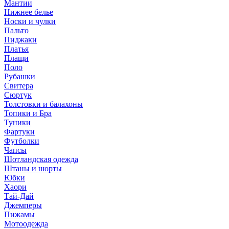
Мантии
Нижнее белье
Носки и чулки
Пальто
Пиджаки
Платья
Плащи
Поло
Рубашки
Свитера
Сюртук
Толстовки и балахоны
Топики и Бра
Туники
Фартуки
Футболки
Чапсы
Шотландская одежда
Штаны и шорты
Юбки
Хаори
Тай-Дай
Джемперы
Пижамы
Мотоодежда