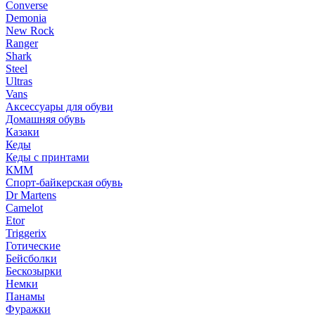
Converse
Demonia
New Rock
Ranger
Shark
Steel
Ultras
Vans
Аксессуары для обуви
Домашняя обувь
Казаки
Кеды
Кеды с принтами
КММ
Спорт-байкерская обувь
Dr Martens
Camelot
Etor
Triggerix
Готические
Бейсболки
Бескозырки
Немки
Панамы
Фуражки