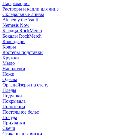
Парфюмерия
Растворы и капли для линз
Склеральные линзы
Alchemy the Vault
Nemesis Now
Блюдца RockMerch
Бокалы RockMerch
Календари
Ковры
Костеры-подставки
Кружки
Мыло
Наволочки
Ножи
Одеяла
Органайзеры на стену
Пледы
Подушки
Покрывала
Полотенца
Постельное белье
Посуда
Прихватки
Свечи
Стаканы для виски