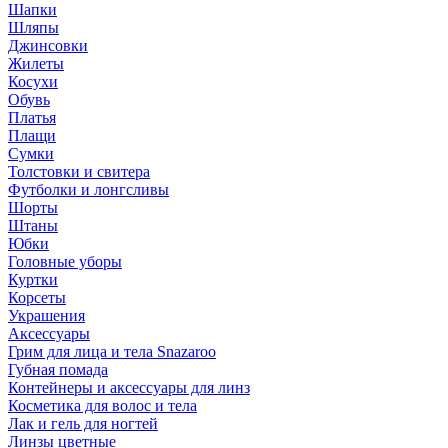
Шапки
Шляпы
Джинсовки
Жилеты
Косухи
Обувь
Платья
Плащи
Сумки
Толстовки и свитера
Футболки и лонгсливы
Шорты
Штаны
Юбки
Головные уборы
Куртки
Корсеты
Украшения
Аксессуары
Грим для лица и тела Snazaroo
Губная помада
Контейнеры и аксессуары для линз
Косметика для волос и тела
Лак и гель для ногтей
Линзы цветные