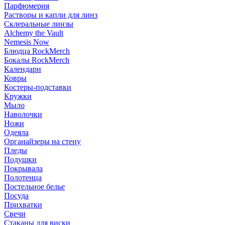
Парфюмерия
Растворы и капли для линз
Склеральные линзы
Alchemy the Vault
Nemesis Now
Блюдца RockMerch
Бокалы RockMerch
Календари
Ковры
Костеры-подставки
Кружки
Мыло
Наволочки
Ножи
Одеяла
Органайзеры на стену
Пледы
Подушки
Покрывала
Полотенца
Постельное белье
Посуда
Прихватки
Свечи
Стаканы для виски