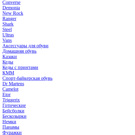
Converse
Demonia
New Rock
Ranger
Shark
Steel
Ultras
Vans
Аксессуары для обуви
Домашняя обувь
Казаки
Кеды
Кеды с принтами
КММ
Спорт-байкерская обувь
Dr Martens
Camelot
Etor
Triggerix
Готические
Бейсболки
Бескозырки
Немки
Панамы
Фуражки