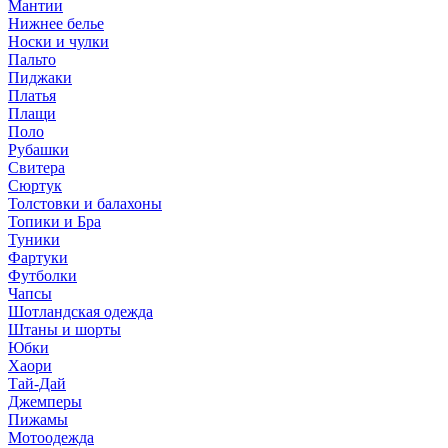
Мантии
Нижнее белье
Носки и чулки
Пальто
Пиджаки
Платья
Плащи
Поло
Рубашки
Свитера
Сюртук
Толстовки и балахоны
Топики и Бра
Туники
Фартуки
Футболки
Чапсы
Шотландская одежда
Штаны и шорты
Юбки
Хаори
Тай-Дай
Джемперы
Пижамы
Мотоодежда