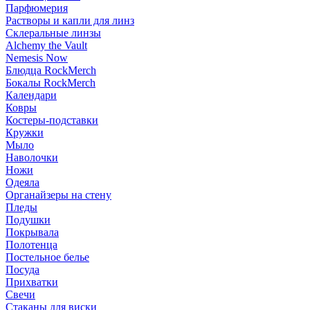
Парфюмерия
Растворы и капли для линз
Склеральные линзы
Alchemy the Vault
Nemesis Now
Блюдца RockMerch
Бокалы RockMerch
Календари
Ковры
Костеры-подставки
Кружки
Мыло
Наволочки
Ножи
Одеяла
Органайзеры на стену
Пледы
Подушки
Покрывала
Полотенца
Постельное белье
Посуда
Прихватки
Свечи
Стаканы для виски