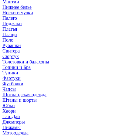
Мантии
Нижнее белье
Носки и чулки
Пальто
Пиджаки
Платья
Плащи
Поло
Рубашки
Свитера
Сюртук
Толстовки и балахоны
Топики и Бра
Туники
Фартуки
Футболки
Чапсы
Шотландская одежда
Штаны и шорты
Юбки
Хаори
Тай-Дай
Джемперы
Пижамы
Мотоодежда