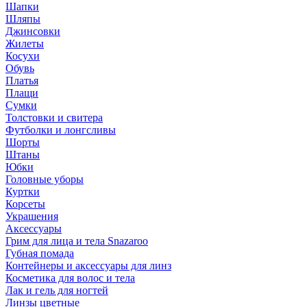
Шапки
Шляпы
Джинсовки
Жилеты
Косухи
Обувь
Платья
Плащи
Сумки
Толстовки и свитера
Футболки и лонгсливы
Шорты
Штаны
Юбки
Головные уборы
Куртки
Корсеты
Украшения
Аксессуары
Грим для лица и тела Snazaroo
Губная помада
Контейнеры и аксессуары для линз
Косметика для волос и тела
Лак и гель для ногтей
Линзы цветные