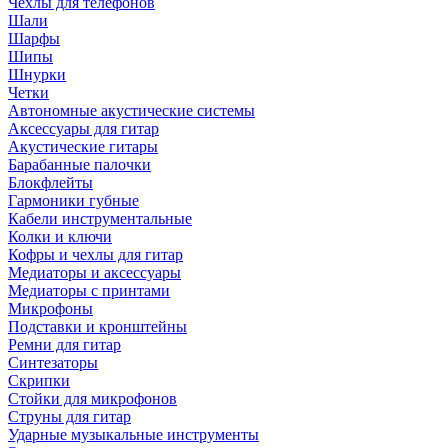
Чехлы для телефонов
Шали
Шарфы
Шипы
Шнурки
Четки
Автономные акустические системы
Аксессуары для гитар
Акустические гитары
Барабанные палочки
Блокфлейты
Гармоники губные
Кабели инструментальные
Колки и ключи
Кофры и чехлы для гитар
Медиаторы и аксессуары
Медиаторы с принтами
Микрофоны
Подставки и кронштейны
Ремни для гитар
Синтезаторы
Скрипки
Стойки для микрофонов
Струны для гитар
Ударные музыкальные инструменты