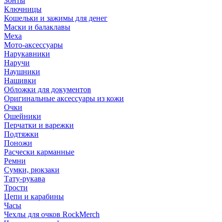
Зонты
Ключницы
Кошельки и зажимы для денег
Маски и балаклавы
Меха
Мото-аксессуары
Нарукавники
Наручи
Наушники
Нашивки
Обложки для документов
Оригинальные аксессуары из кожи
Очки
Ошейники
Перчатки и варежки
Подтяжки
Поножи
Расчески карманные
Ремни
Сумки, рюкзаки
Тату-рукава
Трости
Цепи и карабины
Часы
Чехлы для очков RockMerch