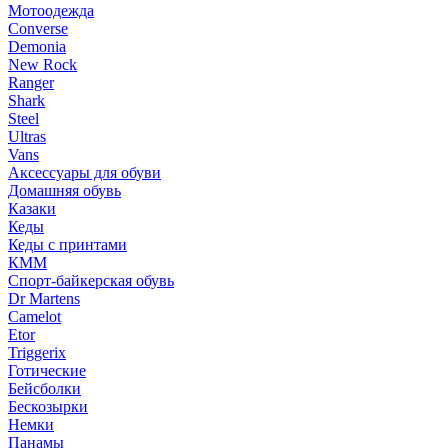
Мотоодежда
Converse
Demonia
New Rock
Ranger
Shark
Steel
Ultras
Vans
Аксессуары для обуви
Домашняя обувь
Казаки
Кеды
Кеды с принтами
КММ
Спорт-байкерская обувь
Dr Martens
Camelot
Etor
Triggerix
Готические
Бейсболки
Бескозырки
Немки
Панамы