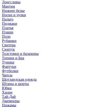
Лонгсливы
Мантии
Нижнее белье
Носки и чулки
Пальто
Пиджаки
Платья
Плащи
Поло
Рубашки
Свитера
Сюртук
Толстовки и балахоны
Топики и Бра
Туники
Фартуки
Футболки
Чапсы
Шотландская одежда
Штаны и шорты
Юбки
Хаори
Тай-Дай
Джемперы
Пижамы