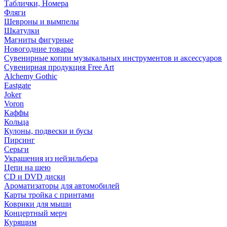
Таблички, Номера
Фляги
Шевроны и вымпелы
Шкатулки
Магниты фигурные
Новогодние товары
Сувенирные копии музыкальных инструментов и аксессуаров
Сувенирная продукция Free Art
Alchemy Gothic
Eastgate
Joker
Voron
Каффы
Кольца
Кулоны, подвески и бусы
Пирсинг
Серьги
Украшения из нейзильбера
Цепи на шею
CD и DVD диски
Ароматизаторы для автомобилей
Карты тройка с принтами
Коврики для мыши
Концертный мерч
Курящим