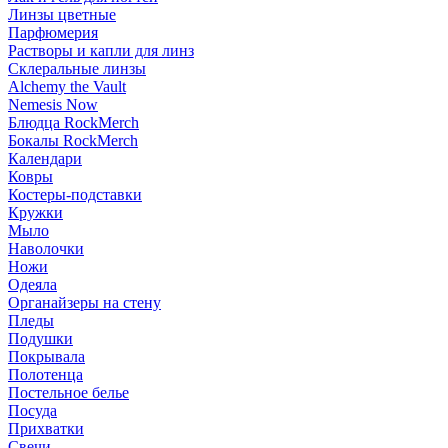
Линзы цветные
Парфюмерия
Растворы и капли для линз
Склеральные линзы
Alchemy the Vault
Nemesis Now
Блюдца RockMerch
Бокалы RockMerch
Календари
Ковры
Костеры-подставки
Кружки
Мыло
Наволочки
Ножи
Одеяла
Органайзеры на стену
Пледы
Подушки
Покрывала
Полотенца
Постельное белье
Посуда
Прихватки
Свечи