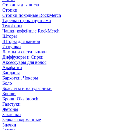
Стаканы для виски
Стопки
Стопки походные RockMerch
Тарелки с рок-группами
Телефоны
Чашки кофейные RockMerch
Шторы
Шторы для ванной
Игрушки
Лампы и светильники
Диффузоры и Спреи
Аксессуары для волос
Арафатки
Банданы
Бархотки, Чокеры
Боло
Браслеты и напульсники
Броши
Броши Oksibrooch
Галстуки
Жетоны
Заклепки
Зеркала карманные
Значки