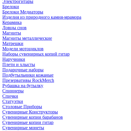
Электрогитары
Брелоки
Брелоки Медиаторы
Изделия из природного камня-мрамора
Керамика
Ловцы снов
Магниты
Магниты металлические
Матрешки
Модели мотоциклов
Наборы сувенирных копий гитар
Наручники
Плети и хлысты
Подарочные наборы
Подбутыльники кожаные
Презервативы RockMerch
Рубашка на бутылку
Спиннеры
Спички
Статуэтки
Столовые Приборы
Сувенирные Конструкторы
Сувенирные копии барабанов
Сувенирные копии гитар
Сувенирные монеты