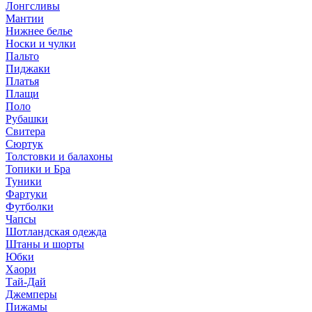
Лонгсливы
Мантии
Нижнее белье
Носки и чулки
Пальто
Пиджаки
Платья
Плащи
Поло
Рубашки
Свитера
Сюртук
Толстовки и балахоны
Топики и Бра
Туники
Фартуки
Футболки
Чапсы
Шотландская одежда
Штаны и шорты
Юбки
Хаори
Тай-Дай
Джемперы
Пижамы