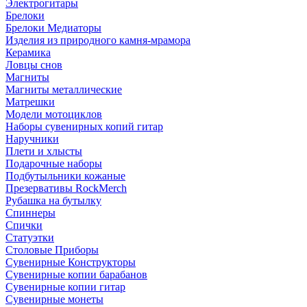
Электрогитары
Брелоки
Брелоки Медиаторы
Изделия из природного камня-мрамора
Керамика
Ловцы снов
Магниты
Магниты металлические
Матрешки
Модели мотоциклов
Наборы сувенирных копий гитар
Наручники
Плети и хлысты
Подарочные наборы
Подбутыльники кожаные
Презервативы RockMerch
Рубашка на бутылку
Спиннеры
Спички
Статуэтки
Столовые Приборы
Сувенирные Конструкторы
Сувенирные копии барабанов
Сувенирные копии гитар
Сувенирные монеты