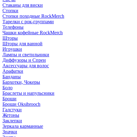
Стаканы для виски
Стопки
Стопки походные RockMerch
Тарелки с рок-группами
Телефоны
Чашки кофейные RockMerch
Шторы
Шторы для ванной
Игрушки
Лампы и светильники
Диффузоры и Спреи
Аксессуары для волос
Арафатки
Банданы
Бархотки, Чокеры
Боло
Браслеты и напульсники
Броши
Броши Oksibrooch
Галстуки
Жетоны
Заклепки
Зеркала карманные
Значки