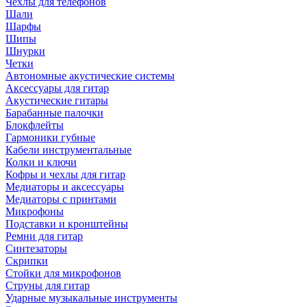
Чехлы для телефонов
Шали
Шарфы
Шипы
Шнурки
Четки
Автономные акустические системы
Аксессуары для гитар
Акустические гитары
Барабанные палочки
Блокфлейты
Гармоники губные
Кабели инструментальные
Колки и ключи
Кофры и чехлы для гитар
Медиаторы и аксессуары
Медиаторы с принтами
Микрофоны
Подставки и кронштейны
Ремни для гитар
Синтезаторы
Скрипки
Стойки для микрофонов
Струны для гитар
Ударные музыкальные инструменты