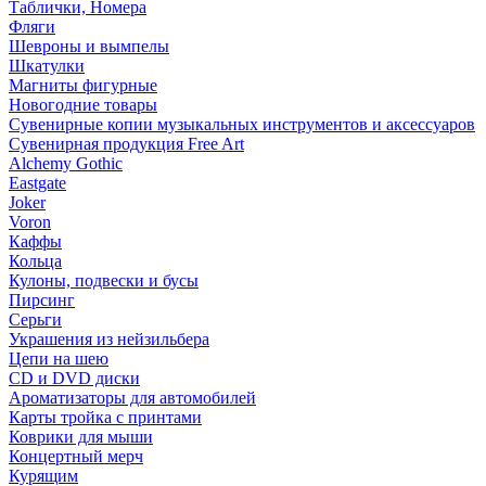
Таблички, Номера
Фляги
Шевроны и вымпелы
Шкатулки
Магниты фигурные
Новогодние товары
Сувенирные копии музыкальных инструментов и аксессуаров
Сувенирная продукция Free Art
Alchemy Gothic
Eastgate
Joker
Voron
Каффы
Кольца
Кулоны, подвески и бусы
Пирсинг
Серьги
Украшения из нейзильбера
Цепи на шею
CD и DVD диски
Ароматизаторы для автомобилей
Карты тройка с принтами
Коврики для мыши
Концертный мерч
Курящим