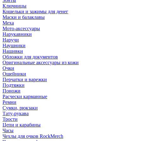
Зонты
Ключницы
Кошельки и зажимы для денег
Маски и балаклавы
Меха
Мото-аксессуары
Нарукавники
Наручи
Наушники
Нашивки
Обложки для документов
Оригинальные аксессуары из кожи
Очки
Ошейники
Перчатки и варежки
Подтяжки
Поножи
Расчески карманные
Ремни
Сумки, рюкзаки
Тату-рукава
Трости
Цепи и карабины
Часы
Чехлы для очков RockMerch