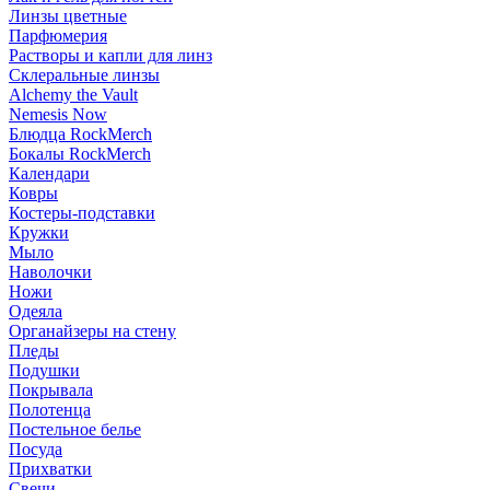
Линзы цветные
Парфюмерия
Растворы и капли для линз
Склеральные линзы
Alchemy the Vault
Nemesis Now
Блюдца RockMerch
Бокалы RockMerch
Календари
Ковры
Костеры-подставки
Кружки
Мыло
Наволочки
Ножи
Одеяла
Органайзеры на стену
Пледы
Подушки
Покрывала
Полотенца
Постельное белье
Посуда
Прихватки
Свечи