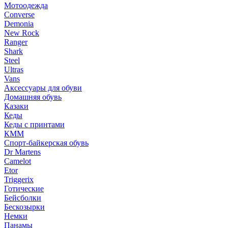
Мотоодежда
Converse
Demonia
New Rock
Ranger
Shark
Steel
Ultras
Vans
Аксессуары для обуви
Домашняя обувь
Казаки
Кеды
Кеды с принтами
КММ
Спорт-байкерская обувь
Dr Martens
Camelot
Etor
Triggerix
Готические
Бейсболки
Бескозырки
Немки
Панамы