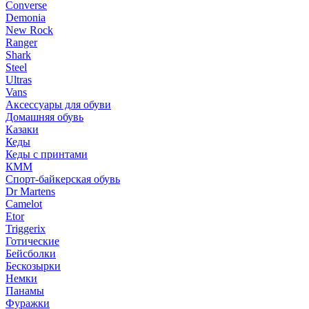
Converse
Demonia
New Rock
Ranger
Shark
Steel
Ultras
Vans
Аксессуары для обуви
Домашняя обувь
Казаки
Кеды
Кеды с принтами
КММ
Спорт-байкерская обувь
Dr Martens
Camelot
Etor
Triggerix
Готические
Бейсболки
Бескозырки
Немки
Панамы
Фуражки