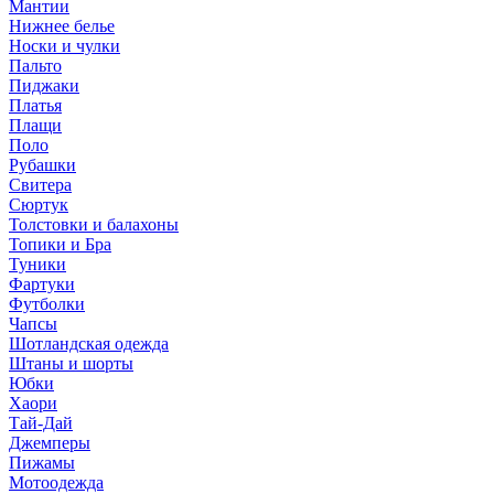
Мантии
Нижнее белье
Носки и чулки
Пальто
Пиджаки
Платья
Плащи
Поло
Рубашки
Свитера
Сюртук
Толстовки и балахоны
Топики и Бра
Туники
Фартуки
Футболки
Чапсы
Шотландская одежда
Штаны и шорты
Юбки
Хаори
Тай-Дай
Джемперы
Пижамы
Мотоодежда