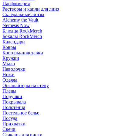
Парфюмерия
Растворы и капли для линз
Склеральные линзы
Alchemy the Vault
Nemesis Now
Блюдца RockMerch
Бокалы RockMerch
Календари
Ковры
Костеры-подставки
Кружки
Мыло
Наволочки
Ножи
Одеяла
Органайзеры на стену
Пледы
Подушки
Покрывала
Полотенца
Постельное белье
Посуда
Прихватки
Свечи
Стаканы для виски