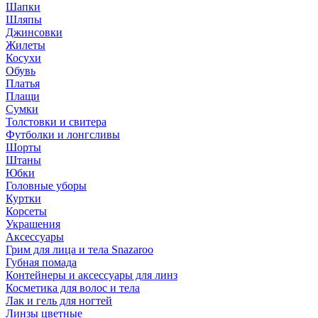
Шапки
Шляпы
Джинсовки
Жилеты
Косухи
Обувь
Платья
Плащи
Сумки
Толстовки и свитера
Футболки и лонгсливы
Шорты
Штаны
Юбки
Головные уборы
Куртки
Корсеты
Украшения
Аксессуары
Грим для лица и тела Snazaroo
Губная помада
Контейнеры и аксессуары для линз
Косметика для волос и тела
Лак и гель для ногтей
Линзы цветные