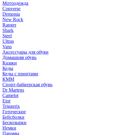
Мотоодежда
Converse
Demonia
New Rock
Ranger
Shark
Steel
Ultras
Vans
Аксессуары для обуви
Домашняя обувь
Казаки
Кеды
Кеды с принтами
КММ
Спорт-байкерская обувь
Dr Martens
Camelot
Etor
Triggerix
Готические
Бейсболки
Бескозырки
Немки
Панамы