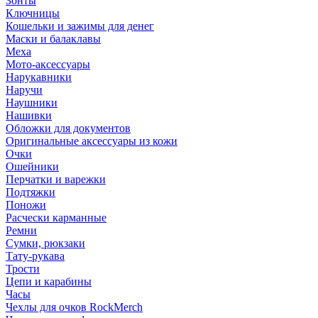
Зонты
Ключницы
Кошельки и зажимы для денег
Маски и балаклавы
Меха
Мото-аксессуары
Нарукавники
Наручи
Наушники
Нашивки
Обложки для документов
Оригинальные аксессуары из кожи
Очки
Ошейники
Перчатки и варежки
Подтяжки
Поножи
Расчески карманные
Ремни
Сумки, рюкзаки
Тату-рукава
Трости
Цепи и карабины
Часы
Чехлы для очков RockMerch