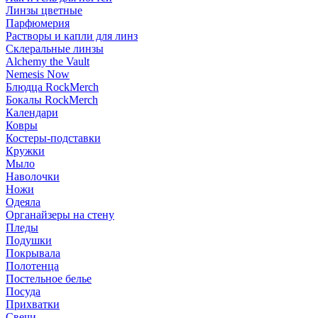
Линзы цветные
Парфюмерия
Растворы и капли для линз
Склеральные линзы
Alchemy the Vault
Nemesis Now
Блюдца RockMerch
Бокалы RockMerch
Календари
Ковры
Костеры-подставки
Кружки
Мыло
Наволочки
Ножи
Одеяла
Органайзеры на стену
Пледы
Подушки
Покрывала
Полотенца
Постельное белье
Посуда
Прихватки
Свечи