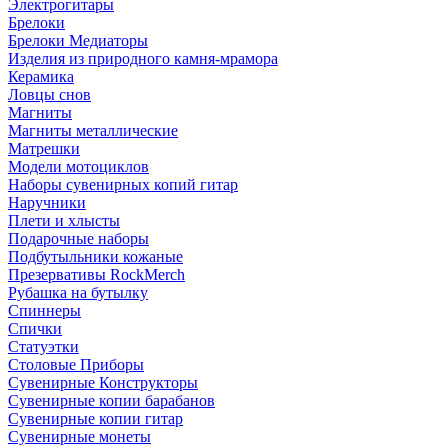
Электрогитары
Брелоки
Брелоки Медиаторы
Изделия из природного камня-мрамора
Керамика
Ловцы снов
Магниты
Магниты металлические
Матрешки
Модели мотоциклов
Наборы сувенирных копий гитар
Наручники
Плети и хлысты
Подарочные наборы
Подбутыльники кожаные
Презервативы RockMerch
Рубашка на бутылку
Спиннеры
Спички
Статуэтки
Столовые Приборы
Сувенирные Конструкторы
Сувенирные копии барабанов
Сувенирные копии гитар
Сувенирные монеты