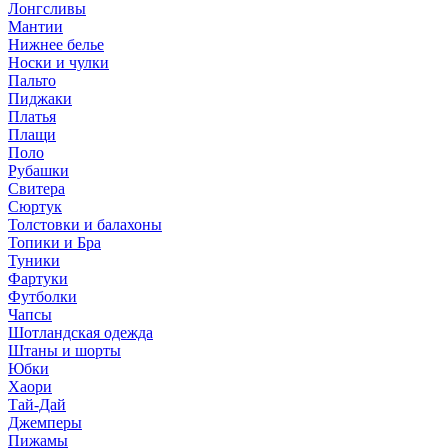
Лонгсливы
Мантии
Нижнее белье
Носки и чулки
Пальто
Пиджаки
Платья
Плащи
Поло
Рубашки
Свитера
Сюртук
Толстовки и балахоны
Топики и Бра
Туники
Фартуки
Футболки
Чапсы
Шотландская одежда
Штаны и шорты
Юбки
Хаори
Тай-Дай
Джемперы
Пижамы