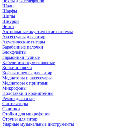
Чехлы для телефонов
Шали
Шарфы
Шипы
Шнурки
Четки
Автономные акустические системы
Аксессуары для гитар
Акустические гитары
Барабанные палочки
Блокфлейты
Гармоники губные
Кабели инструментальные
Колки и ключи
Кофры и чехлы для гитар
Медиаторы и аксессуары
Медиаторы с принтами
Микрофоны
Подставки и кронштейны
Ремни для гитар
Синтезаторы
Скрипки
Стойки для микрофонов
Струны для гитар
Ударные музыкальные инструменты