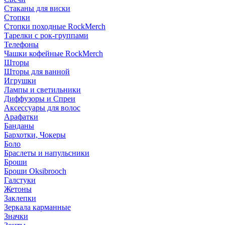
Стаканы для виски
Стопки
Стопки походные RockMerch
Тарелки с рок-группами
Телефоны
Чашки кофейные RockMerch
Шторы
Шторы для ванной
Игрушки
Лампы и светильники
Диффузоры и Спреи
Аксессуары для волос
Арафатки
Банданы
Бархотки, Чокеры
Боло
Браслеты и напульсники
Броши
Броши Oksibrooch
Галстуки
Жетоны
Заклепки
Зеркала карманные
Значки