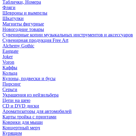
Таблички, Номера
Фляги
Шевроны и вымпелы
Шкатулки
Магниты фигурные
Новогодние товары
Сувенирные копии музыкальных инструментов и аксессуаров
Сувенирная продукция Free Art
Alchemy Gothic
Eastgate
Joker
Voron
Каффы
Кольца
Кулоны, подвески и бусы
Пирсинг
Серьги
Украшения из нейзильбера
Цепи на шею
CD и DVD диски
Ароматизаторы для автомобилей
Карты тройка с принтами
Коврики для мыши
Концертный мерч
Курящим