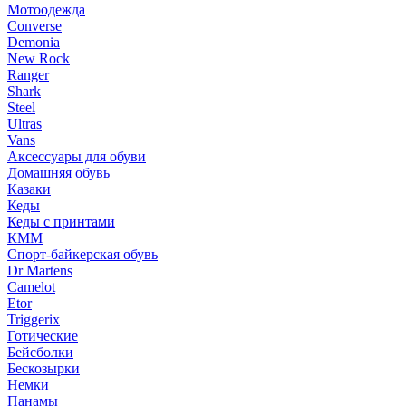
Мотоодежда
Converse
Demonia
New Rock
Ranger
Shark
Steel
Ultras
Vans
Аксессуары для обуви
Домашняя обувь
Казаки
Кеды
Кеды с принтами
КММ
Спорт-байкерская обувь
Dr Martens
Camelot
Etor
Triggerix
Готические
Бейсболки
Бескозырки
Немки
Панамы