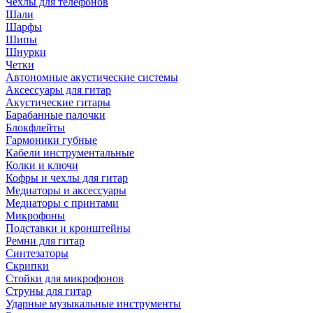
Чехлы для телефонов
Шали
Шарфы
Шипы
Шнурки
Четки
Автономные акустические системы
Аксессуары для гитар
Акустические гитары
Барабанные палочки
Блокфлейты
Гармоники губные
Кабели инструментальные
Колки и ключи
Кофры и чехлы для гитар
Медиаторы и аксессуары
Медиаторы с принтами
Микрофоны
Подставки и кронштейны
Ремни для гитар
Синтезаторы
Скрипки
Стойки для микрофонов
Струны для гитар
Ударные музыкальные инструменты