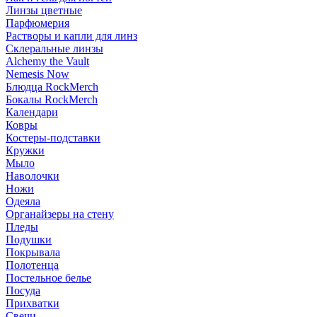
Линзы цветные
Парфюмерия
Растворы и капли для линз
Склеральные линзы
Alchemy the Vault
Nemesis Now
Блюдца RockMerch
Бокалы RockMerch
Календари
Ковры
Костеры-подставки
Кружки
Мыло
Наволочки
Ножи
Одеяла
Органайзеры на стену
Пледы
Подушки
Покрывала
Полотенца
Постельное белье
Посуда
Прихватки
Свечи