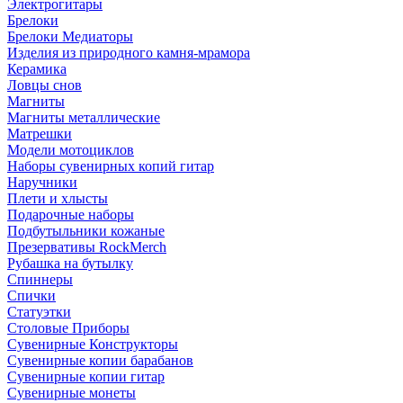
Электрогитары
Брелоки
Брелоки Медиаторы
Изделия из природного камня-мрамора
Керамика
Ловцы снов
Магниты
Магниты металлические
Матрешки
Модели мотоциклов
Наборы сувенирных копий гитар
Наручники
Плети и хлысты
Подарочные наборы
Подбутыльники кожаные
Презервативы RockMerch
Рубашка на бутылку
Спиннеры
Спички
Статуэтки
Столовые Приборы
Сувенирные Конструкторы
Сувенирные копии барабанов
Сувенирные копии гитар
Сувенирные монеты