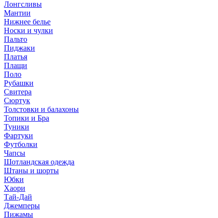
Лонгсливы
Мантии
Нижнее белье
Носки и чулки
Пальто
Пиджаки
Платья
Плащи
Поло
Рубашки
Свитера
Сюртук
Толстовки и балахоны
Топики и Бра
Туники
Фартуки
Футболки
Чапсы
Шотландская одежда
Штаны и шорты
Юбки
Хаори
Тай-Дай
Джемперы
Пижамы