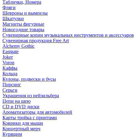
Таблички, Номера
Фляги
Шевроны и вымпелы
Шкатулки
Магниты фигурные
Новогодние товары
Сувенирные копии музыкальных инструментов и аксессуаров
Сувенирная продукция Free Art
Alchemy Gothic
Eastgate
Joker
Voron
Каффы
Кольца
Кулоны, подвески и бусы
Пирсинг
Серьги
Украшения из нейзильбера
Цепи на шею
CD и DVD диски
Ароматизаторы для автомобилей
Карты тройка с принтами
Коврики для мыши
Концертный мерч
Курящим