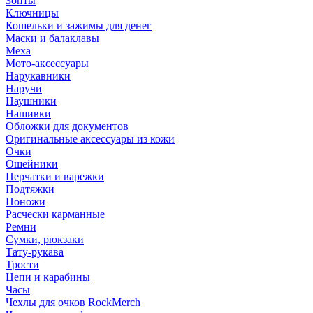
Зонты
Ключницы
Кошельки и зажимы для денег
Маски и балаклавы
Меха
Мото-аксессуары
Нарукавники
Наручи
Наушники
Нашивки
Обложки для документов
Оригинальные аксессуары из кожи
Очки
Ошейники
Перчатки и варежки
Подтяжки
Поножи
Расчески карманные
Ремни
Сумки, рюкзаки
Тату-рукава
Трости
Цепи и карабины
Часы
Чехлы для очков RockMerch