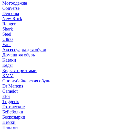
Мотоодежда
Converse
Demonia
New Rock
Ranger
Shark
Steel
Ultras
Vans
Аксессуары для обуви
Домашняя обувь
Казаки
Кеды
Кеды с принтами
КММ
Спорт-байкерская обувь
Dr Martens
Camelot
Etor
Triggerix
Готические
Бейсболки
Бескозырки
Немки
Панамы