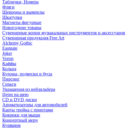
Таблички, Номера
Фляги
Шевроны и вымпелы
Шкатулки
Магниты фигурные
Новогодние товары
Сувенирные копии музыкальных инструментов и аксессуаров
Сувенирная продукция Free Art
Alchemy Gothic
Eastgate
Joker
Voron
Каффы
Кольца
Кулоны, подвески и бусы
Пирсинг
Серьги
Украшения из нейзильбера
Цепи на шею
CD и DVD диски
Ароматизаторы для автомобилей
Карты тройка с принтами
Коврики для мыши
Концертный мерч
Курящим