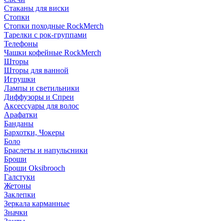
Стаканы для виски
Стопки
Стопки походные RockMerch
Тарелки с рок-группами
Телефоны
Чашки кофейные RockMerch
Шторы
Шторы для ванной
Игрушки
Лампы и светильники
Диффузоры и Спреи
Аксессуары для волос
Арафатки
Банданы
Бархотки, Чокеры
Боло
Браслеты и напульсники
Броши
Броши Oksibrooch
Галстуки
Жетоны
Заклепки
Зеркала карманные
Значки