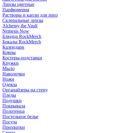
Линзы цветные
Парфюмерия
Растворы и капли для линз
Склеральные линзы
Alchemy the Vault
Nemesis Now
Блюдца RockMerch
Бокалы RockMerch
Календари
Ковры
Костеры-подставки
Кружки
Мыло
Наволочки
Ножи
Одеяла
Органайзеры на стену
Пледы
Подушки
Покрывала
Полотенца
Постельное белье
Посуда
Прихватки
Свечи