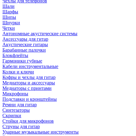
Чехлы для телефонов
Шали
Шарфы
Шипы
Шнурки
Четки
Автономные акустические системы
Аксессуары для гитар
Акустические гитары
Барабанные палочки
Блокфлейты
Гармоники губные
Кабели инструментальные
Колки и ключи
Кофры и чехлы для гитар
Медиаторы и аксессуары
Медиаторы с принтами
Микрофоны
Подставки и кронштейны
Ремни для гитар
Синтезаторы
Скрипки
Стойки для микрофонов
Струны для гитар
Ударные музыкальные инструменты