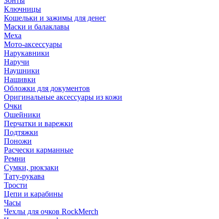
Зонты
Ключницы
Кошельки и зажимы для денег
Маски и балаклавы
Меха
Мото-аксессуары
Нарукавники
Наручи
Наушники
Нашивки
Обложки для документов
Оригинальные аксессуары из кожи
Очки
Ошейники
Перчатки и варежки
Подтяжки
Поножи
Расчески карманные
Ремни
Сумки, рюкзаки
Тату-рукава
Трости
Цепи и карабины
Часы
Чехлы для очков RockMerch