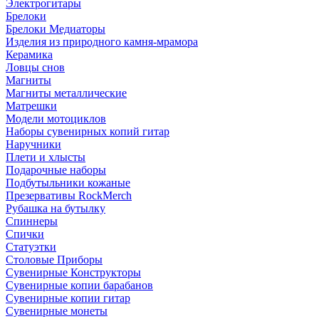
Электрогитары
Брелоки
Брелоки Медиаторы
Изделия из природного камня-мрамора
Керамика
Ловцы снов
Магниты
Магниты металлические
Матрешки
Модели мотоциклов
Наборы сувенирных копий гитар
Наручники
Плети и хлысты
Подарочные наборы
Подбутыльники кожаные
Презервативы RockMerch
Рубашка на бутылку
Спиннеры
Спички
Статуэтки
Столовые Приборы
Сувенирные Конструкторы
Сувенирные копии барабанов
Сувенирные копии гитар
Сувенирные монеты