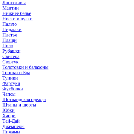
Лонгсливы
Мантии
Нижнее белье
Носки и чулки
Пальто
Пиджаки
Платья
Плащи
Поло
Рубашки
Свитера
Сюртук
Толстовки и балахоны
Топики и Бра
Туники
Фартуки
Футболки
Чапсы
Шотландская одежда
Штаны и шорты
Юбки
Хаори
Тай-Дай
Джемперы
Пижамы