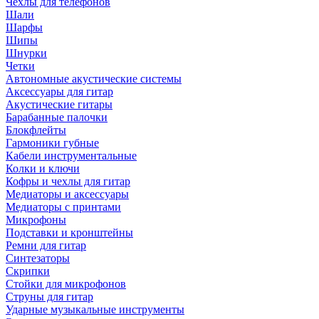
Чехлы для телефонов
Шали
Шарфы
Шипы
Шнурки
Четки
Автономные акустические системы
Аксессуары для гитар
Акустические гитары
Барабанные палочки
Блокфлейты
Гармоники губные
Кабели инструментальные
Колки и ключи
Кофры и чехлы для гитар
Медиаторы и аксессуары
Медиаторы с принтами
Микрофоны
Подставки и кронштейны
Ремни для гитар
Синтезаторы
Скрипки
Стойки для микрофонов
Струны для гитар
Ударные музыкальные инструменты