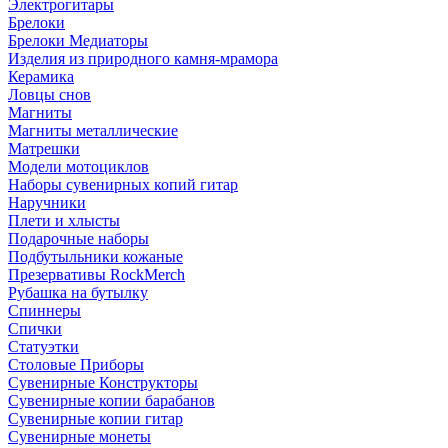
Электрогитары
Брелоки
Брелоки Медиаторы
Изделия из природного камня-мрамора
Керамика
Ловцы снов
Магниты
Магниты металлические
Матрешки
Модели мотоциклов
Наборы сувенирных копий гитар
Наручники
Плети и хлысты
Подарочные наборы
Подбутыльники кожаные
Презервативы RockMerch
Рубашка на бутылку
Спиннеры
Спички
Статуэтки
Столовые Приборы
Сувенирные Конструкторы
Сувенирные копии барабанов
Сувенирные копии гитар
Сувенирные монеты