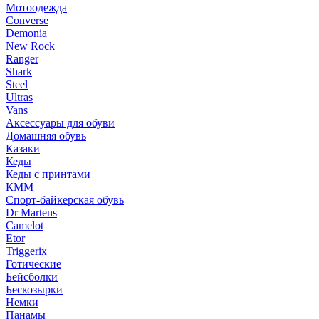
Мотоодежда
Converse
Demonia
New Rock
Ranger
Shark
Steel
Ultras
Vans
Аксессуары для обуви
Домашняя обувь
Казаки
Кеды
Кеды с принтами
КММ
Спорт-байкерская обувь
Dr Martens
Camelot
Etor
Triggerix
Готические
Бейсболки
Бескозырки
Немки
Панамы