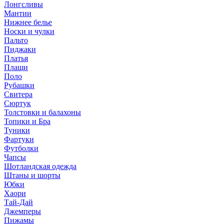
Лонгсливы
Мантии
Нижнее белье
Носки и чулки
Пальто
Пиджаки
Платья
Плащи
Поло
Рубашки
Свитера
Сюртук
Толстовки и балахоны
Топики и Бра
Туники
Фартуки
Футболки
Чапсы
Шотландская одежда
Штаны и шорты
Юбки
Хаори
Тай-Дай
Джемперы
Пижамы