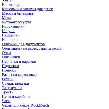
Зонты
Ключницы
Кошельки и зажимы для денег
Маски и балаклавы
Меха
Мото-аксессуары
Нарукавники
Наручи
Наушники
Нашивки
Обложки для документов
Оригинальные аксессуары из кожи
Очки
Ошейники
Перчатки и варежки
Подтяжки
Поножи
Расчески карманные
Ремни
Сумки, рюкзаки
Тату-рукава
Трости
Цепи и карабины
Часы
Чехлы для очков RockMerch