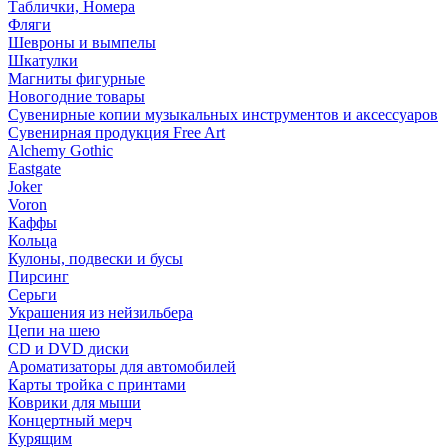
Таблички, Номера
Фляги
Шевроны и вымпелы
Шкатулки
Магниты фигурные
Новогодние товары
Сувенирные копии музыкальных инструментов и аксессуаров
Сувенирная продукция Free Art
Alchemy Gothic
Eastgate
Joker
Voron
Каффы
Кольца
Кулоны, подвески и бусы
Пирсинг
Серьги
Украшения из нейзильбера
Цепи на шею
CD и DVD диски
Ароматизаторы для автомобилей
Карты тройка с принтами
Коврики для мыши
Концертный мерч
Курящим