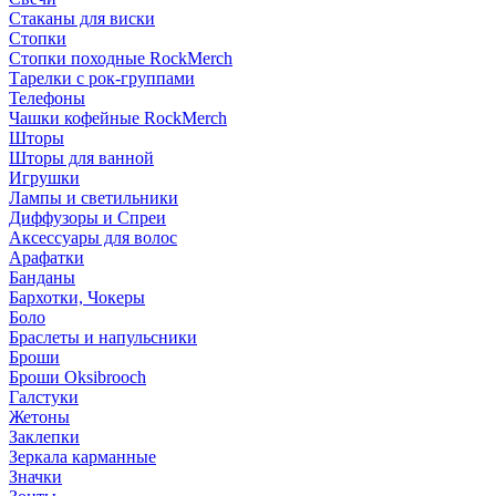
Стаканы для виски
Стопки
Стопки походные RockMerch
Тарелки с рок-группами
Телефоны
Чашки кофейные RockMerch
Шторы
Шторы для ванной
Игрушки
Лампы и светильники
Диффузоры и Спреи
Аксессуары для волос
Арафатки
Банданы
Бархотки, Чокеры
Боло
Браслеты и напульсники
Броши
Броши Oksibrooch
Галстуки
Жетоны
Заклепки
Зеркала карманные
Значки