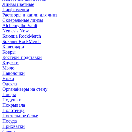
Линзы цветные
Парфюмерия
Растворы и капли для линз
Склеральные линзы
Alchemy the Vault
Nemesis Now
Блюдца RockMerch
Бокалы RockMerch
Календари
Ковры
Костеры-подставки
Кружки
Мыло
Наволочки
Ножи
Одеяла
Органайзеры на стену
Пледы
Подушки
Покрывала
Полотенца
Постельное белье
Посуда
Прихватки
Свечи