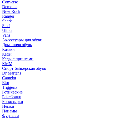
Converse
Demonia
New Rock
Ranger
Shark
Steel
Ultras
Vans
Аксессуары для обуви
Домашняя обувь
Казаки
Кеды
Кеды с принтами
КММ
Спорт-байкерская обувь
Dr Martens
Camelot
Etor
Triggerix
Готические
Бейсболки
Бескозырки
Немки
Панамы
Фуражки