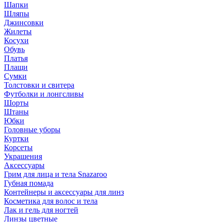
Шапки
Шляпы
Джинсовки
Жилеты
Косухи
Обувь
Платья
Плащи
Сумки
Толстовки и свитера
Футболки и лонгсливы
Шорты
Штаны
Юбки
Головные уборы
Куртки
Корсеты
Украшения
Аксессуары
Грим для лица и тела Snazaroo
Губная помада
Контейнеры и аксессуары для линз
Косметика для волос и тела
Лак и гель для ногтей
Линзы цветные