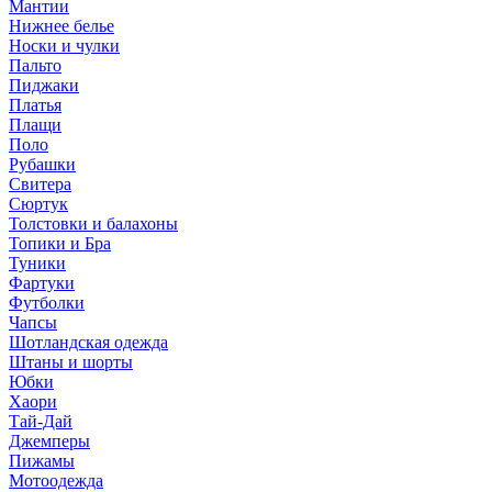
Мантии
Нижнее белье
Носки и чулки
Пальто
Пиджаки
Платья
Плащи
Поло
Рубашки
Свитера
Сюртук
Толстовки и балахоны
Топики и Бра
Туники
Фартуки
Футболки
Чапсы
Шотландская одежда
Штаны и шорты
Юбки
Хаори
Тай-Дай
Джемперы
Пижамы
Мотоодежда