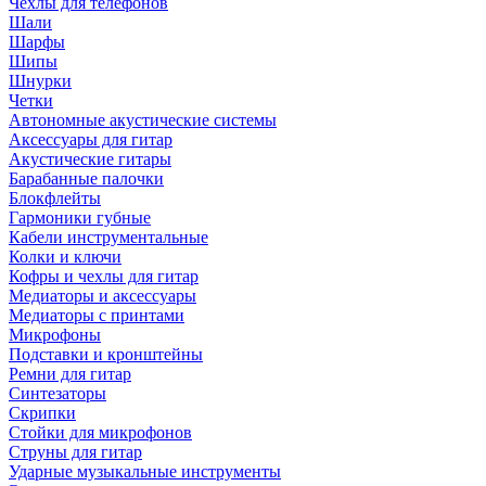
Чехлы для телефонов
Шали
Шарфы
Шипы
Шнурки
Четки
Автономные акустические системы
Аксессуары для гитар
Акустические гитары
Барабанные палочки
Блокфлейты
Гармоники губные
Кабели инструментальные
Колки и ключи
Кофры и чехлы для гитар
Медиаторы и аксессуары
Медиаторы с принтами
Микрофоны
Подставки и кронштейны
Ремни для гитар
Синтезаторы
Скрипки
Стойки для микрофонов
Струны для гитар
Ударные музыкальные инструменты