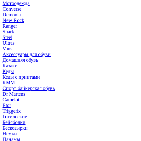
Мотоодежда
Converse
Demonia
New Rock
Ranger
Shark
Steel
Ultras
Vans
Аксессуары для обуви
Домашняя обувь
Казаки
Кеды
Кеды с принтами
КММ
Спорт-байкерская обувь
Dr Martens
Camelot
Etor
Triggerix
Готические
Бейсболки
Бескозырки
Немки
Панамы