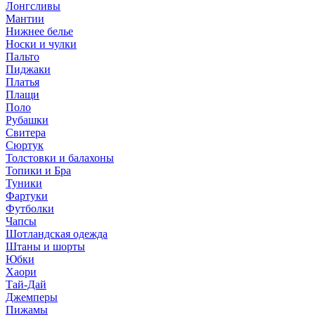
Лонгсливы
Мантии
Нижнее белье
Носки и чулки
Пальто
Пиджаки
Платья
Плащи
Поло
Рубашки
Свитера
Сюртук
Толстовки и балахоны
Топики и Бра
Туники
Фартуки
Футболки
Чапсы
Шотландская одежда
Штаны и шорты
Юбки
Хаори
Тай-Дай
Джемперы
Пижамы