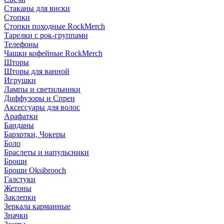
Стаканы для виски
Стопки
Стопки походные RockMerch
Тарелки с рок-группами
Телефоны
Чашки кофейные RockMerch
Шторы
Шторы для ванной
Игрушки
Лампы и светильники
Диффузоры и Спреи
Аксессуары для волос
Арафатки
Банданы
Бархотки, Чокеры
Боло
Браслеты и напульсники
Броши
Броши Oksibrooch
Галстуки
Жетоны
Заклепки
Зеркала карманные
Значки