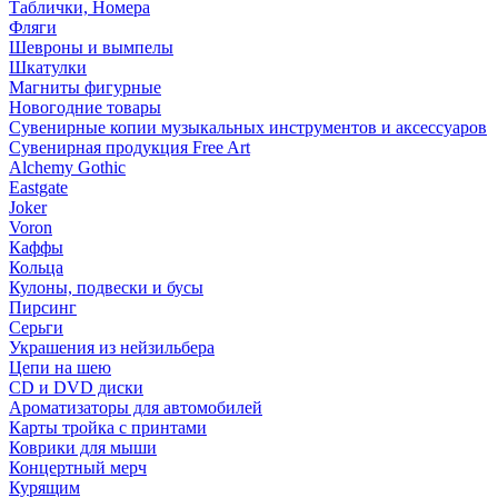
Таблички, Номера
Фляги
Шевроны и вымпелы
Шкатулки
Магниты фигурные
Новогодние товары
Сувенирные копии музыкальных инструментов и аксессуаров
Сувенирная продукция Free Art
Alchemy Gothic
Eastgate
Joker
Voron
Каффы
Кольца
Кулоны, подвески и бусы
Пирсинг
Серьги
Украшения из нейзильбера
Цепи на шею
CD и DVD диски
Ароматизаторы для автомобилей
Карты тройка с принтами
Коврики для мыши
Концертный мерч
Курящим