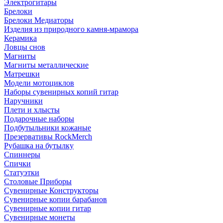
Электрогитары
Брелоки
Брелоки Медиаторы
Изделия из природного камня-мрамора
Керамика
Ловцы снов
Магниты
Магниты металлические
Матрешки
Модели мотоциклов
Наборы сувенирных копий гитар
Наручники
Плети и хлысты
Подарочные наборы
Подбутыльники кожаные
Презервативы RockMerch
Рубашка на бутылку
Спиннеры
Спички
Статуэтки
Столовые Приборы
Сувенирные Конструкторы
Сувенирные копии барабанов
Сувенирные копии гитар
Сувенирные монеты