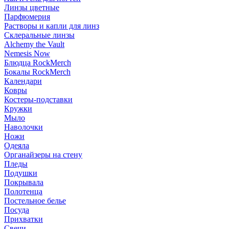
Линзы цветные
Парфюмерия
Растворы и капли для линз
Склеральные линзы
Alchemy the Vault
Nemesis Now
Блюдца RockMerch
Бокалы RockMerch
Календари
Ковры
Костеры-подставки
Кружки
Мыло
Наволочки
Ножи
Одеяла
Органайзеры на стену
Пледы
Подушки
Покрывала
Полотенца
Постельное белье
Посуда
Прихватки
Свечи