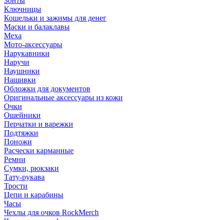
Зонты
Ключницы
Кошельки и зажимы для денег
Маски и балаклавы
Меха
Мото-аксессуары
Нарукавники
Наручи
Наушники
Нашивки
Обложки для документов
Оригинальные аксессуары из кожи
Очки
Ошейники
Перчатки и варежки
Подтяжки
Поножи
Расчески карманные
Ремни
Сумки, рюкзаки
Тату-рукава
Трости
Цепи и карабины
Часы
Чехлы для очков RockMerch