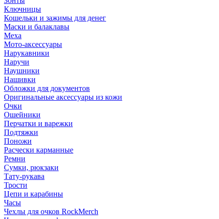
Зонты
Ключницы
Кошельки и зажимы для денег
Маски и балаклавы
Меха
Мото-аксессуары
Нарукавники
Наручи
Наушники
Нашивки
Обложки для документов
Оригинальные аксессуары из кожи
Очки
Ошейники
Перчатки и варежки
Подтяжки
Поножи
Расчески карманные
Ремни
Сумки, рюкзаки
Тату-рукава
Трости
Цепи и карабины
Часы
Чехлы для очков RockMerch