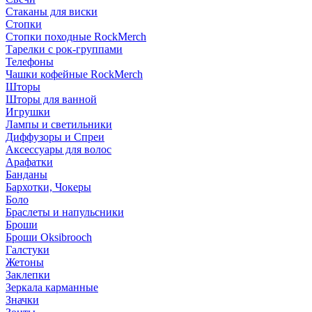
Стаканы для виски
Стопки
Стопки походные RockMerch
Тарелки с рок-группами
Телефоны
Чашки кофейные RockMerch
Шторы
Шторы для ванной
Игрушки
Лампы и светильники
Диффузоры и Спреи
Аксессуары для волос
Арафатки
Банданы
Бархотки, Чокеры
Боло
Браслеты и напульсники
Броши
Броши Oksibrooch
Галстуки
Жетоны
Заклепки
Зеркала карманные
Значки