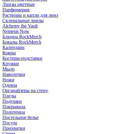
Линзы цветные
Парфюмерия
Растворы и капли для линз
Склеральные линзы
Alchemy the Vault
Nemesis Now
Блюдца RockMerch
Бокалы RockMerch
Календари
Ковры
Костеры-подставки
Кружки
Мыло
Наволочки
Ножи
Одеяла
Органайзеры на стену
Пледы
Подушки
Покрывала
Полотенца
Постельное белье
Посуда
Прихватки
Свечи