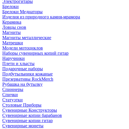
Электрогитары
Брелоки
Брелоки Медиаторы
Изделия из природного камня-мрамора
Керамика
Ловцы снов
Магниты
Магниты металлические
Матрешки
Модели мотоциклов
Наборы сувенирных копий гитар
Наручники
Плети и хлысты
Подарочные наборы
Подбутыльники кожаные
Презервативы RockMerch
Рубашка на бутылку
Спиннеры
Спички
Статуэтки
Столовые Приборы
Сувенирные Конструкторы
Сувенирные копии барабанов
Сувенирные копии гитар
Сувенирные монеты