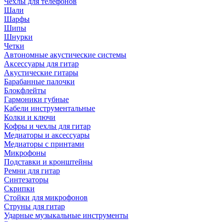
Чехлы для телефонов
Шали
Шарфы
Шипы
Шнурки
Четки
Автономные акустические системы
Аксессуары для гитар
Акустические гитары
Барабанные палочки
Блокфлейты
Гармоники губные
Кабели инструментальные
Колки и ключи
Кофры и чехлы для гитар
Медиаторы и аксессуары
Медиаторы с принтами
Микрофоны
Подставки и кронштейны
Ремни для гитар
Синтезаторы
Скрипки
Стойки для микрофонов
Струны для гитар
Ударные музыкальные инструменты