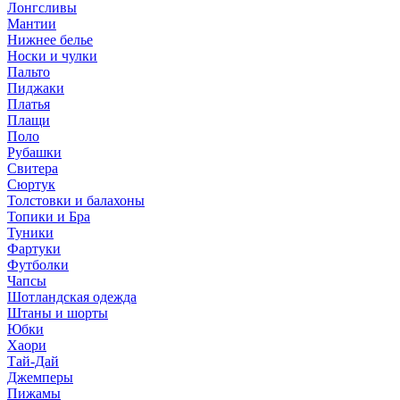
Лонгсливы
Мантии
Нижнее белье
Носки и чулки
Пальто
Пиджаки
Платья
Плащи
Поло
Рубашки
Свитера
Сюртук
Толстовки и балахоны
Топики и Бра
Туники
Фартуки
Футболки
Чапсы
Шотландская одежда
Штаны и шорты
Юбки
Хаори
Тай-Дай
Джемперы
Пижамы