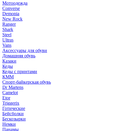
Мотоодежда
Converse
Demonia
New Rock
Ranger
Shark
Steel
Ultras
Vans
Аксессуары для обуви
Домашняя обувь
Казаки
Кеды
Кеды с принтами
КММ
Спорт-байкерская обувь
Dr Martens
Camelot
Etor
Triggerix
Готические
Бейсболки
Бескозырки
Немки
Панамы