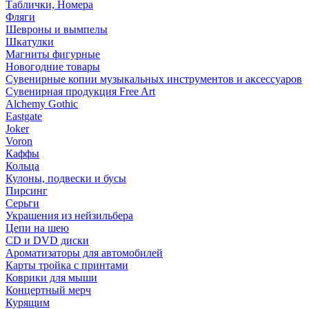
Таблички, Номера
Фляги
Шевроны и вымпелы
Шкатулки
Магниты фигурные
Новогодние товары
Сувенирные копии музыкальных инструментов и аксессуаров
Сувенирная продукция Free Art
Alchemy Gothic
Eastgate
Joker
Voron
Каффы
Кольца
Кулоны, подвески и бусы
Пирсинг
Серьги
Украшения из нейзильбера
Цепи на шею
CD и DVD диски
Ароматизаторы для автомобилей
Карты тройка с принтами
Коврики для мыши
Концертный мерч
Курящим