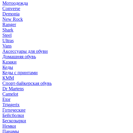
Мотоодежда
Converse
Demonia
New Rock
Ranger
Shark
Steel
Ultras
Vans
Аксессуары для обуви
Домашняя обувь
Казаки
Кеды
Кеды с принтами
КММ
Спорт-байкерская обувь
Dr Martens
Camelot
Etor
Triggerix
Готические
Бейсболки
Бескозырки
Немки
Панамы