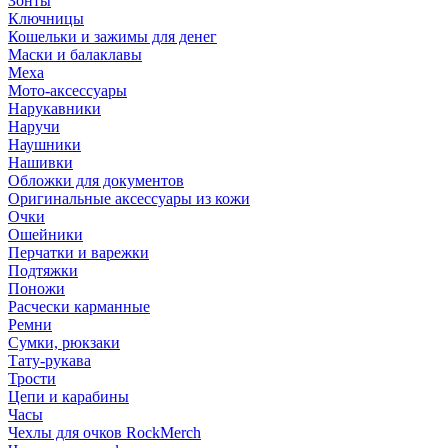
Зонты
Ключницы
Кошельки и зажимы для денег
Маски и балаклавы
Меха
Мото-аксессуары
Нарукавники
Наручи
Наушники
Нашивки
Обложки для документов
Оригинальные аксессуары из кожи
Очки
Ошейники
Перчатки и варежки
Подтяжки
Поножи
Расчески карманные
Ремни
Сумки, рюкзаки
Тату-рукава
Трости
Цепи и карабины
Часы
Чехлы для очков RockMerch