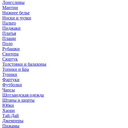
Лонгсливы
Мантии
Нижнее белье
Носки и чулки
Пальто
Пиджаки
Платья
Плащи
Поло
Рубашки
Свитера
Сюртук
Толстовки и балахоны
Топики и Бра
Туники
Фартуки
Футболки
Чапсы
Шотландская одежда
Штаны и шорты
Юбки
Хаори
Тай-Дай
Джемперы
Пижамы