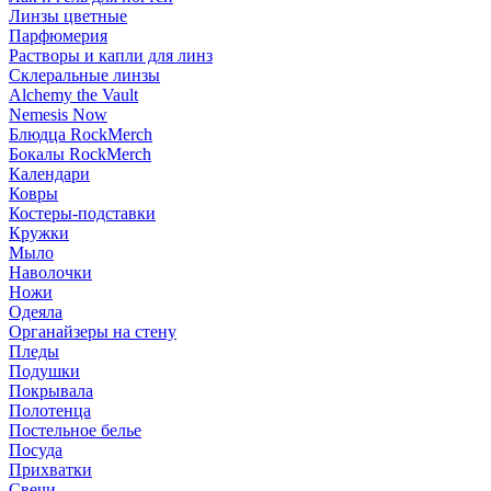
Линзы цветные
Парфюмерия
Растворы и капли для линз
Склеральные линзы
Alchemy the Vault
Nemesis Now
Блюдца RockMerch
Бокалы RockMerch
Календари
Ковры
Костеры-подставки
Кружки
Мыло
Наволочки
Ножи
Одеяла
Органайзеры на стену
Пледы
Подушки
Покрывала
Полотенца
Постельное белье
Посуда
Прихватки
Свечи