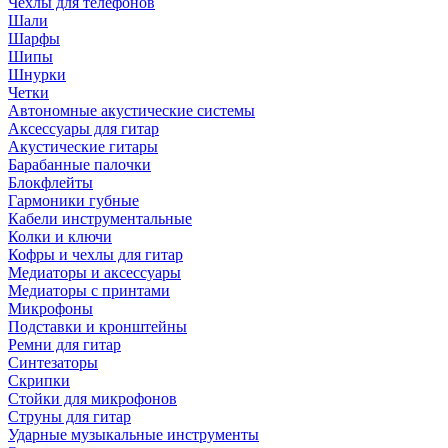
Чехлы для телефонов
Шали
Шарфы
Шипы
Шнурки
Четки
Автономные акустические системы
Аксессуары для гитар
Акустические гитары
Барабанные палочки
Блокфлейты
Гармоники губные
Кабели инструментальные
Колки и ключи
Кофры и чехлы для гитар
Медиаторы и аксессуары
Медиаторы с принтами
Микрофоны
Подставки и кронштейны
Ремни для гитар
Синтезаторы
Скрипки
Стойки для микрофонов
Струны для гитар
Ударные музыкальные инструменты