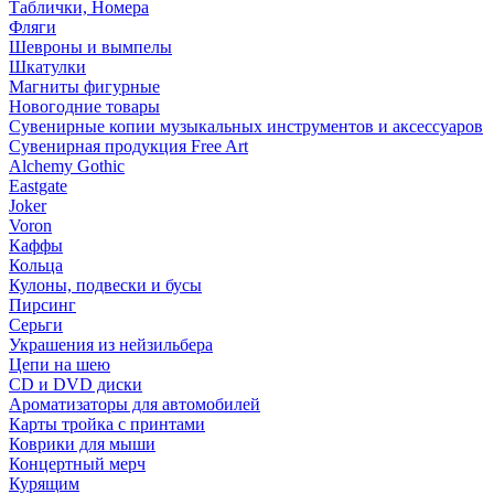
Таблички, Номера
Фляги
Шевроны и вымпелы
Шкатулки
Магниты фигурные
Новогодние товары
Сувенирные копии музыкальных инструментов и аксессуаров
Сувенирная продукция Free Art
Alchemy Gothic
Eastgate
Joker
Voron
Каффы
Кольца
Кулоны, подвески и бусы
Пирсинг
Серьги
Украшения из нейзильбера
Цепи на шею
CD и DVD диски
Ароматизаторы для автомобилей
Карты тройка с принтами
Коврики для мыши
Концертный мерч
Курящим