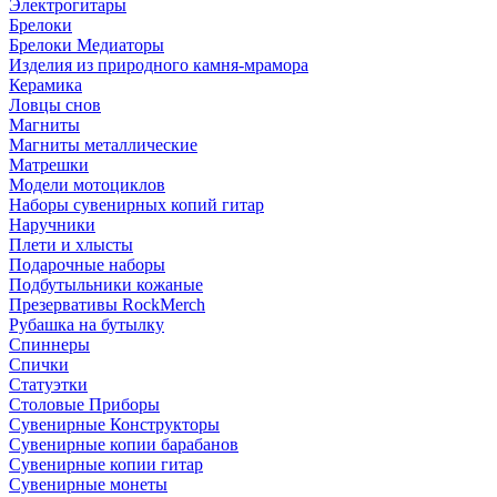
Электрогитары
Брелоки
Брелоки Медиаторы
Изделия из природного камня-мрамора
Керамика
Ловцы снов
Магниты
Магниты металлические
Матрешки
Модели мотоциклов
Наборы сувенирных копий гитар
Наручники
Плети и хлысты
Подарочные наборы
Подбутыльники кожаные
Презервативы RockMerch
Рубашка на бутылку
Спиннеры
Спички
Статуэтки
Столовые Приборы
Сувенирные Конструкторы
Сувенирные копии барабанов
Сувенирные копии гитар
Сувенирные монеты