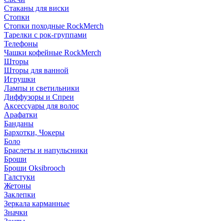
Стаканы для виски
Стопки
Стопки походные RockMerch
Тарелки с рок-группами
Телефоны
Чашки кофейные RockMerch
Шторы
Шторы для ванной
Игрушки
Лампы и светильники
Диффузоры и Спреи
Аксессуары для волос
Арафатки
Банданы
Бархотки, Чокеры
Боло
Браслеты и напульсники
Броши
Броши Oksibrooch
Галстуки
Жетоны
Заклепки
Зеркала карманные
Значки