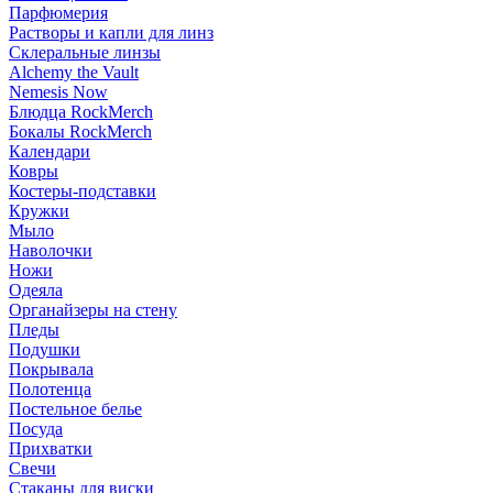
Парфюмерия
Растворы и капли для линз
Склеральные линзы
Alchemy the Vault
Nemesis Now
Блюдца RockMerch
Бокалы RockMerch
Календари
Ковры
Костеры-подставки
Кружки
Мыло
Наволочки
Ножи
Одеяла
Органайзеры на стену
Пледы
Подушки
Покрывала
Полотенца
Постельное белье
Посуда
Прихватки
Свечи
Стаканы для виски