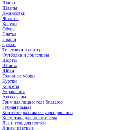
Шапки
Шляпы
Джинсовки
Жилеты
Косухи
Обувь
Платья
Плащи
Сумки
Толстовки и свитера
Футболки и лонгсливы
Шорты
Штаны
Юбки
Головные уборы
Куртки
Корсеты
Украшения
Аксессуары
Грим для лица и тела Snazaroo
Губная помада
Контейнеры и аксессуары для линз
Косметика для волос и тела
Лак и гель для ногтей
Линзы цветные