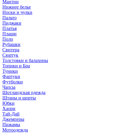
Мантии
Нижнее белье
Носки и чулки
Пальто
Пиджаки
Платья
Плащи
Поло
Рубашки
Свитера
Сюртук
Толстовки и балахоны
Топики и Бра
Туники
Фартуки
Футболки
Чапсы
Шотландская одежда
Штаны и шорты
Юбки
Хаори
Тай-Дай
Джемперы
Пижамы
Мотоодежда