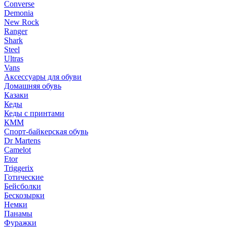
Converse
Demonia
New Rock
Ranger
Shark
Steel
Ultras
Vans
Аксессуары для обуви
Домашняя обувь
Казаки
Кеды
Кеды с принтами
КММ
Спорт-байкерская обувь
Dr Martens
Camelot
Etor
Triggerix
Готические
Бейсболки
Бескозырки
Немки
Панамы
Фуражки