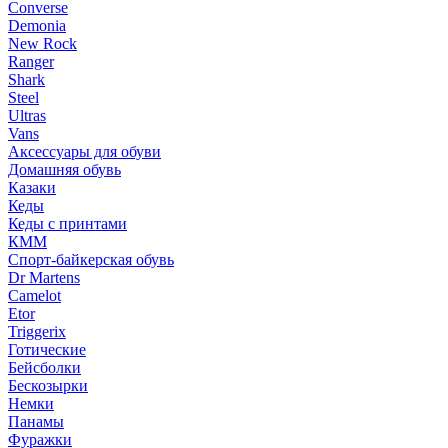
Converse
Demonia
New Rock
Ranger
Shark
Steel
Ultras
Vans
Аксессуары для обуви
Домашняя обувь
Казаки
Кеды
Кеды с принтами
КММ
Спорт-байкерская обувь
Dr Martens
Camelot
Etor
Triggerix
Готические
Бейсболки
Бескозырки
Немки
Панамы
Фуражки