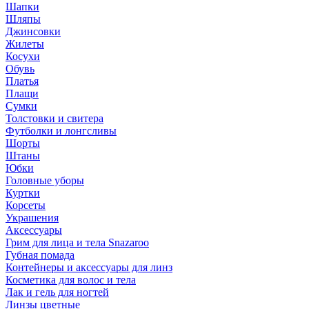
Шапки
Шляпы
Джинсовки
Жилеты
Косухи
Обувь
Платья
Плащи
Сумки
Толстовки и свитера
Футболки и лонгсливы
Шорты
Штаны
Юбки
Головные уборы
Куртки
Корсеты
Украшения
Аксессуары
Грим для лица и тела Snazaroo
Губная помада
Контейнеры и аксессуары для линз
Косметика для волос и тела
Лак и гель для ногтей
Линзы цветные