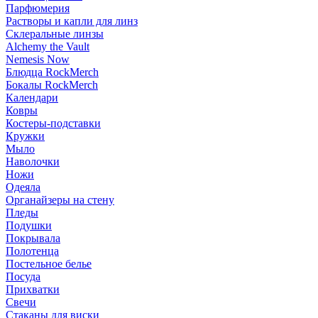
Парфюмерия
Растворы и капли для линз
Склеральные линзы
Alchemy the Vault
Nemesis Now
Блюдца RockMerch
Бокалы RockMerch
Календари
Ковры
Костеры-подставки
Кружки
Мыло
Наволочки
Ножи
Одеяла
Органайзеры на стену
Пледы
Подушки
Покрывала
Полотенца
Постельное белье
Посуда
Прихватки
Свечи
Стаканы для виски