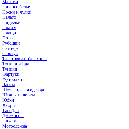
Мантии
Нижнее белье
Носки и чулки
Пальто
Пиджаки
Платья
Плащи
Поло
Рубашки
Свитера
Сюртук
Толстовки и балахоны
Топики и Бра
Туники
Фартуки
Футболки
Чапсы
Шотландская одежда
Штаны и шорты
Юбки
Хаори
Тай-Дай
Джемперы
Пижамы
Мотоодежда