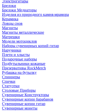
Электрогитары
Брелоки
Брелоки Медиаторы
Изделия из природного камня-мрамора
Керамика
Ловцы снов
Магниты
Магниты металлические
Матрешки
Модели мотоциклов
Наборы сувенирных копий гитар
Наручники
Плети и хлысты
Подарочные наборы
Подбутыльники кожаные
Презервативы RockMerch
Рубашка на бутылку
Спиннеры
Спички
Статуэтки
Столовые Приборы
Сувенирные Конструкторы
Сувенирные копии барабанов
Сувенирные копии гитар
Сувенирные монеты