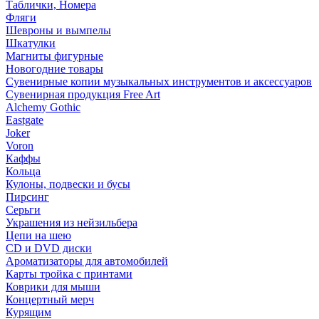
Таблички, Номера
Фляги
Шевроны и вымпелы
Шкатулки
Магниты фигурные
Новогодние товары
Сувенирные копии музыкальных инструментов и аксессуаров
Сувенирная продукция Free Art
Alchemy Gothic
Eastgate
Joker
Voron
Каффы
Кольца
Кулоны, подвески и бусы
Пирсинг
Серьги
Украшения из нейзильбера
Цепи на шею
CD и DVD диски
Ароматизаторы для автомобилей
Карты тройка с принтами
Коврики для мыши
Концертный мерч
Курящим