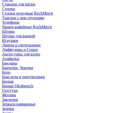
Стаканы для виски
Стопки
Стопки походные RockMerch
Тарелки с рок-группами
Телефоны
Чашки кофейные RockMerch
Шторы
Шторы для ванной
Игрушки
Лампы и светильники
Диффузоры и Спреи
Аксессуары для волос
Арафатки
Банданы
Бархотки, Чокеры
Боло
Браслеты и напульсники
Броши
Броши Oksibrooch
Галстуки
Жетоны
Заклепки
Зеркала карманные
Значки