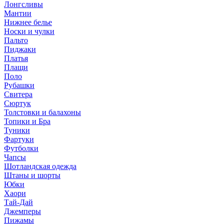
Лонгсливы
Мантии
Нижнее белье
Носки и чулки
Пальто
Пиджаки
Платья
Плащи
Поло
Рубашки
Свитера
Сюртук
Толстовки и балахоны
Топики и Бра
Туники
Фартуки
Футболки
Чапсы
Шотландская одежда
Штаны и шорты
Юбки
Хаори
Тай-Дай
Джемперы
Пижамы