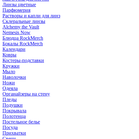
Линзы цветные
Парфюмерия
Растворы и капли для линз
Склеральные линзы
Alchemy the Vault
Nemesis Now
Блюдца RockMerch
Бокалы RockMerch
Календари
Ковры
Костеры-подставки
Кружки
Мыло
Наволочки
Ножи
Одеяла
Органайзеры на стену
Пледы
Подушки
Покрывала
Полотенца
Постельное белье
Посуда
Прихватки
Свечи