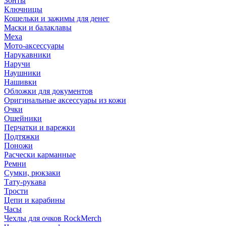
Зонты
Ключницы
Кошельки и зажимы для денег
Маски и балаклавы
Меха
Мото-аксессуары
Нарукавники
Наручи
Наушники
Нашивки
Обложки для документов
Оригинальные аксессуары из кожи
Очки
Ошейники
Перчатки и варежки
Подтяжки
Поножи
Расчески карманные
Ремни
Сумки, рюкзаки
Тату-рукава
Трости
Цепи и карабины
Часы
Чехлы для очков RockMerch