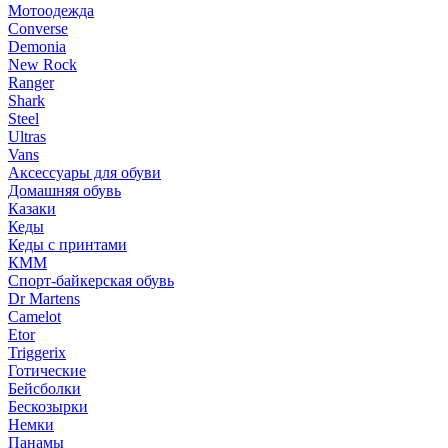
Мотоодежда
Converse
Demonia
New Rock
Ranger
Shark
Steel
Ultras
Vans
Аксессуары для обуви
Домашняя обувь
Казаки
Кеды
Кеды с принтами
КММ
Спорт-байкерская обувь
Dr Martens
Camelot
Etor
Triggerix
Готические
Бейсболки
Бескозырки
Немки
Панамы