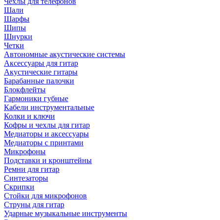
Чехлы для телефонов
Шали
Шарфы
Шипы
Шнурки
Четки
Автономные акустические системы
Аксессуары для гитар
Акустические гитары
Барабанные палочки
Блокфлейты
Гармоники губные
Кабели инструментальные
Колки и ключи
Кофры и чехлы для гитар
Медиаторы и аксессуары
Медиаторы с принтами
Микрофоны
Подставки и кронштейны
Ремни для гитар
Синтезаторы
Скрипки
Стойки для микрофонов
Струны для гитар
Ударные музыкальные инструменты