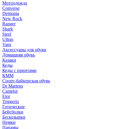
Мотоодежда
Converse
Demonia
New Rock
Ranger
Shark
Steel
Ultras
Vans
Аксессуары для обуви
Домашняя обувь
Казаки
Кеды
Кеды с принтами
КММ
Спорт-байкерская обувь
Dr Martens
Camelot
Etor
Triggerix
Готические
Бейсболки
Бескозырки
Немки
Панамы