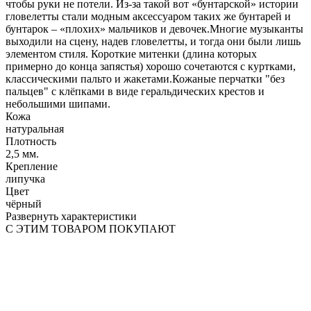
чтобы руки не потели. Из-за такой вот «бунтарской» истории
гловелетты стали модным аксессуаром таких же бунтарей и
бунтарок – «плохих» мальчиков и девочек.Многие музыканты
выходили на сцену, надев гловелетты, и тогда они были лишь
элементом стиля. Короткие митенки (длина которых
примерно до конца запястья) хорошо сочетаются с куртками,
классическими пальто и жакетами.Кожаные перчатки "без
пальцев" с клёпками в виде геральдических крестов и
небольшими шипами.
Кожа
натуральная
Плотность
2,5 мм.
Крепление
липучка
Цвет
чёрный
Развернуть характеристики
С ЭТИМ ТОВАРОМ ПОКУПАЮТ