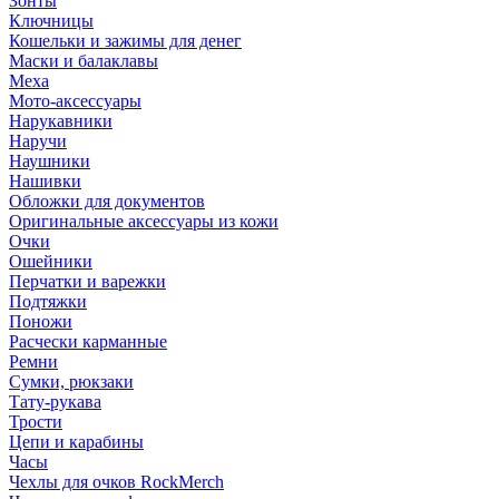
Зонты
Ключницы
Кошельки и зажимы для денег
Маски и балаклавы
Меха
Мото-аксессуары
Нарукавники
Наручи
Наушники
Нашивки
Обложки для документов
Оригинальные аксессуары из кожи
Очки
Ошейники
Перчатки и варежки
Подтяжки
Поножи
Расчески карманные
Ремни
Сумки, рюкзаки
Тату-рукава
Трости
Цепи и карабины
Часы
Чехлы для очков RockMerch