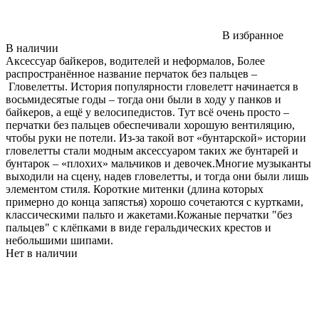
В избранное
В наличии
Аксессуар байкеров, водителей и неформалов, Более
распространённое название перчаток без пальцев –
Гловелетты. История популярности гловелетт начинается в
восьмидесятые годы – тогда они были в ходу у панков и
байкеров, а ещё у велосипедистов. Тут всё очень просто –
перчатки без пальцев обеспечивали хорошую вентиляцию,
чтобы руки не потели. Из-за такой вот «бунтарской» истории
гловелетты стали модным аксессуаром таких же бунтарей и
бунтарок – «плохих» мальчиков и девочек.Многие музыканты
выходили на сцену, надев гловелетты, и тогда они были лишь
элементом стиля. Короткие митенки (длина которых
примерно до конца запястья) хорошо сочетаются с куртками,
классическими пальто и жакетами.Кожаные перчатки "без
пальцев" с клёпками в виде геральдических крестов и
небольшими шипами.
Нет в наличии