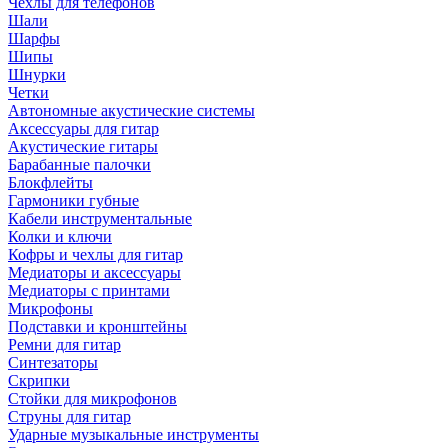
Чехлы для телефонов
Шали
Шарфы
Шипы
Шнурки
Четки
Автономные акустические системы
Аксессуары для гитар
Акустические гитары
Барабанные палочки
Блокфлейты
Гармоники губные
Кабели инструментальные
Колки и ключи
Кофры и чехлы для гитар
Медиаторы и аксессуары
Медиаторы с принтами
Микрофоны
Подставки и кронштейны
Ремни для гитар
Синтезаторы
Скрипки
Стойки для микрофонов
Струны для гитар
Ударные музыкальные инструменты