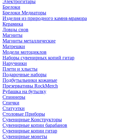
Электрогитары
Брелоки
Брелоки Медиаторы
Изделия из природного камня-мрамора
Керамика
Ловцы снов
Магниты
Магниты металлические
Матрешки
Модели мотоциклов
Наборы сувенирных копий гитар
Наручники
Плети и хлысты
Подарочные наборы
Подбутыльники кожаные
Презервативы RockMerch
Рубашка на бутылку
Спиннеры
Спички
Статуэтки
Столовые Приборы
Сувенирные Конструкторы
Сувенирные копии барабанов
Сувенирные копии гитар
Сувенирные монеты