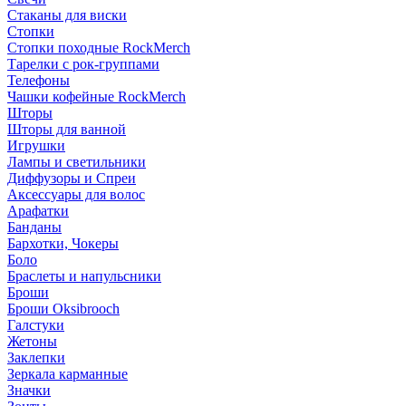
Стаканы для виски
Стопки
Стопки походные RockMerch
Тарелки с рок-группами
Телефоны
Чашки кофейные RockMerch
Шторы
Шторы для ванной
Игрушки
Лампы и светильники
Диффузоры и Спреи
Аксессуары для волос
Арафатки
Банданы
Бархотки, Чокеры
Боло
Браслеты и напульсники
Броши
Броши Oksibrooch
Галстуки
Жетоны
Заклепки
Зеркала карманные
Значки