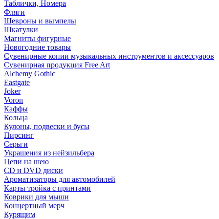
Таблички, Номера
Фляги
Шевроны и вымпелы
Шкатулки
Магниты фигурные
Новогодние товары
Сувенирные копии музыкальных инструментов и аксессуаров
Сувенирная продукция Free Art
Alchemy Gothic
Eastgate
Joker
Voron
Каффы
Кольца
Кулоны, подвески и бусы
Пирсинг
Серьги
Украшения из нейзильбера
Цепи на шею
CD и DVD диски
Ароматизаторы для автомобилей
Карты тройка с принтами
Коврики для мыши
Концертный мерч
Курящим