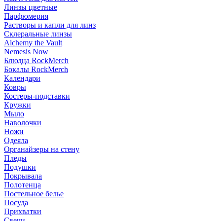
Линзы цветные
Парфюмерия
Растворы и капли для линз
Склеральные линзы
Alchemy the Vault
Nemesis Now
Блюдца RockMerch
Бокалы RockMerch
Календари
Ковры
Костеры-подставки
Кружки
Мыло
Наволочки
Ножи
Одеяла
Органайзеры на стену
Пледы
Подушки
Покрывала
Полотенца
Постельное белье
Посуда
Прихватки
Свечи