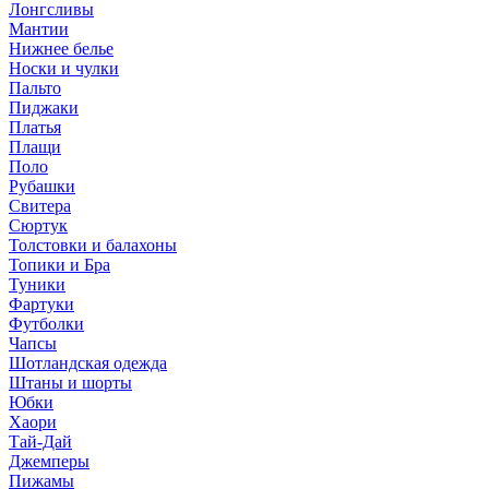
Лонгсливы
Мантии
Нижнее белье
Носки и чулки
Пальто
Пиджаки
Платья
Плащи
Поло
Рубашки
Свитера
Сюртук
Толстовки и балахоны
Топики и Бра
Туники
Фартуки
Футболки
Чапсы
Шотландская одежда
Штаны и шорты
Юбки
Хаори
Тай-Дай
Джемперы
Пижамы