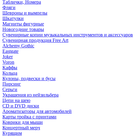
Таблички, Номера
Фляги
Шевроны и вымпелы
Шкатулки
Магниты фигурные
Новогодние товары
Сувенирные копии музыкальных инструментов и аксессуаров
Сувенирная продукция Free Art
Alchemy Gothic
Eastgate
Joker
Voron
Каффы
Кольца
Кулоны, подвески и бусы
Пирсинг
Серьги
Украшения из нейзильбера
Цепи на шею
CD и DVD диски
Ароматизаторы для автомобилей
Карты тройка с принтами
Коврики для мыши
Концертный мерч
Курящим