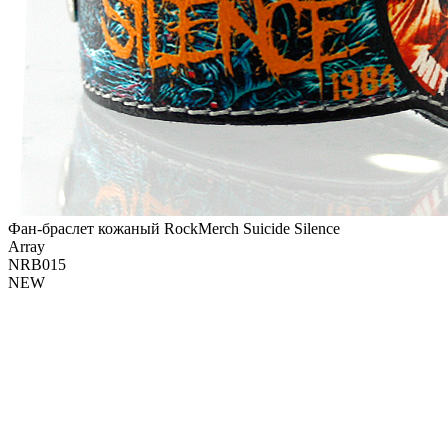
Фан-браслет кожаный RockMerch Suicide Silence
Array
NRB015
NEW