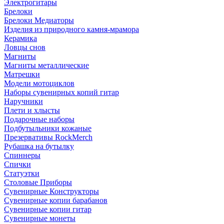
Электрогитары
Брелоки
Брелоки Медиаторы
Изделия из природного камня-мрамора
Керамика
Ловцы снов
Магниты
Магниты металлические
Матрешки
Модели мотоциклов
Наборы сувенирных копий гитар
Наручники
Плети и хлысты
Подарочные наборы
Подбутыльники кожаные
Презервативы RockMerch
Рубашка на бутылку
Спиннеры
Спички
Статуэтки
Столовые Приборы
Сувенирные Конструкторы
Сувенирные копии барабанов
Сувенирные копии гитар
Сувенирные монеты