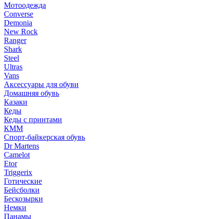
Мотоодежда
Converse
Demonia
New Rock
Ranger
Shark
Steel
Ultras
Vans
Аксессуары для обуви
Домашняя обувь
Казаки
Кеды
Кеды с принтами
КММ
Спорт-байкерская обувь
Dr Martens
Camelot
Etor
Triggerix
Готические
Бейсболки
Бескозырки
Немки
Панамы