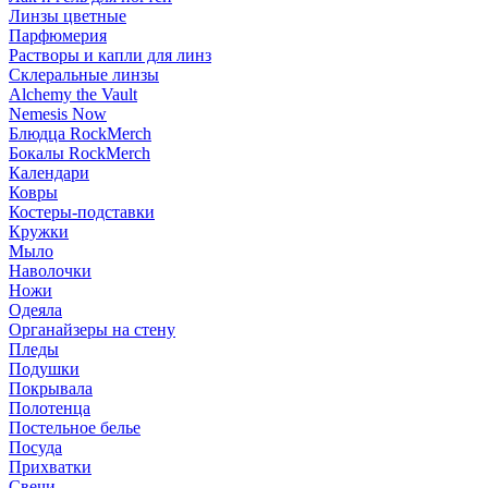
Линзы цветные
Парфюмерия
Растворы и капли для линз
Склеральные линзы
Alchemy the Vault
Nemesis Now
Блюдца RockMerch
Бокалы RockMerch
Календари
Ковры
Костеры-подставки
Кружки
Мыло
Наволочки
Ножи
Одеяла
Органайзеры на стену
Пледы
Подушки
Покрывала
Полотенца
Постельное белье
Посуда
Прихватки
Свечи