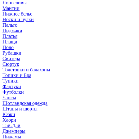
Лонгсливы
Мантии
Нижнее белье
Носки и чулки
Пальто
Пиджаки
Платья
Плащи
Поло
Рубашки
Свитера
Сюртук
Толстовки и балахоны
Топики и Бра
Туники
Фартуки
Футболки
Чапсы
Шотландская одежда
Штаны и шорты
Юбки
Хаори
Тай-Дай
Джемперы
Пижамы