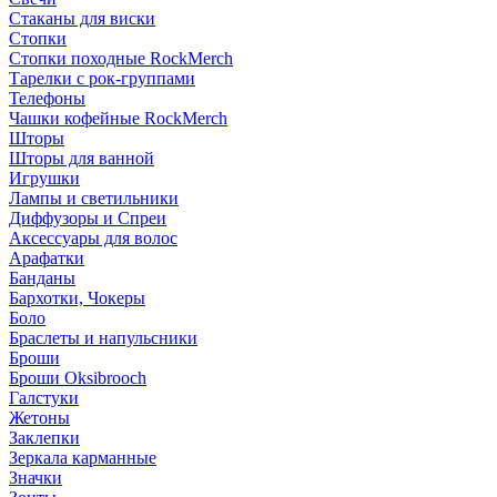
Стаканы для виски
Стопки
Стопки походные RockMerch
Тарелки с рок-группами
Телефоны
Чашки кофейные RockMerch
Шторы
Шторы для ванной
Игрушки
Лампы и светильники
Диффузоры и Спреи
Аксессуары для волос
Арафатки
Банданы
Бархотки, Чокеры
Боло
Браслеты и напульсники
Броши
Броши Oksibrooch
Галстуки
Жетоны
Заклепки
Зеркала карманные
Значки