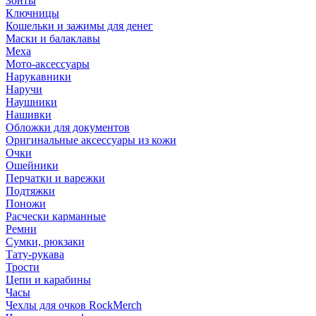
Зонты
Ключницы
Кошельки и зажимы для денег
Маски и балаклавы
Меха
Мото-аксессуары
Нарукавники
Наручи
Наушники
Нашивки
Обложки для документов
Оригинальные аксессуары из кожи
Очки
Ошейники
Перчатки и варежки
Подтяжки
Поножи
Расчески карманные
Ремни
Сумки, рюкзаки
Тату-рукава
Трости
Цепи и карабины
Часы
Чехлы для очков RockMerch