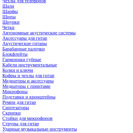
Чехлы для телефонов
Шали
Шарфы
Шипы
Шнурки
Четки
Автономные акустические системы
Аксессуары для гитар
Акустические гитары
Барабанные палочки
Блокфлейты
Гармоники губные
Кабели инструментальные
Колки и ключи
Кофры и чехлы для гитар
Медиаторы и аксессуары
Медиаторы с принтами
Микрофоны
Подставки и кронштейны
Ремни для гитар
Синтезаторы
Скрипки
Стойки для микрофонов
Струны для гитар
Ударные музыкальные инструменты