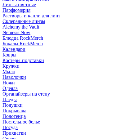
Линзы цветные
Парфюмерия
Растворы и капли для линз
Склеральные линзы
Alchemy the Vault
Nemesis Now
Блюдца RockMerch
Бокалы RockMerch
Календари
Ковры
Костеры-подставки
Кружки
Мыло
Наволочки
Ножи
Одеяла
Органайзеры на стену
Пледы
Подушки
Покрывала
Полотенца
Постельное белье
Посуда
Прихватки
Свечи