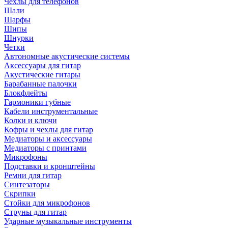
Чехлы для телефонов
Шали
Шарфы
Шипы
Шнурки
Четки
Автономные акустические системы
Аксессуары для гитар
Акустические гитары
Барабанные палочки
Блокфлейты
Гармоники губные
Кабели инструментальные
Колки и ключи
Кофры и чехлы для гитар
Медиаторы и аксессуары
Медиаторы с принтами
Микрофоны
Подставки и кронштейны
Ремни для гитар
Синтезаторы
Скрипки
Стойки для микрофонов
Струны для гитар
Ударные музыкальные инструменты