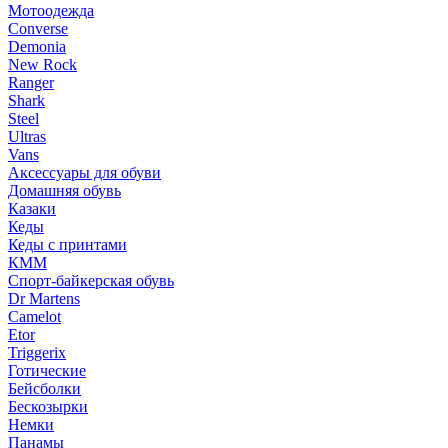
Мотоодежда
Converse
Demonia
New Rock
Ranger
Shark
Steel
Ultras
Vans
Аксессуары для обуви
Домашняя обувь
Казаки
Кеды
Кеды с принтами
КММ
Спорт-байкерская обувь
Dr Martens
Camelot
Etor
Triggerix
Готические
Бейсболки
Бескозырки
Немки
Панамы