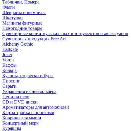
Таблички, Номера
Фляги
Шевроны и вымпелы
Шкатулки
Магниты фигурные
Новогодние товары
Сувенирные копии музыкальных инструментов и аксессуаров
Сувенирная продукция Free Art
Alchemy Gothic
Eastgate
Joker
Voron
Каффы
Кольца
Кулоны, подвески и бусы
Пирсинг
Серьги
Украшения из нейзильбера
Цепи на шею
CD и DVD диски
Ароматизаторы для автомобилей
Карты тройка с принтами
Коврики для мыши
Концертный мерч
Курящим