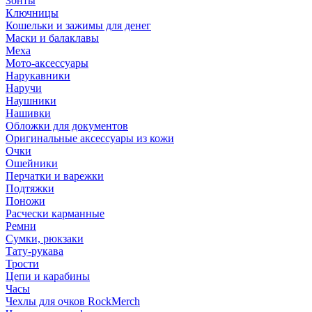
Зонты
Ключницы
Кошельки и зажимы для денег
Маски и балаклавы
Меха
Мото-аксессуары
Нарукавники
Наручи
Наушники
Нашивки
Обложки для документов
Оригинальные аксессуары из кожи
Очки
Ошейники
Перчатки и варежки
Подтяжки
Поножи
Расчески карманные
Ремни
Сумки, рюкзаки
Тату-рукава
Трости
Цепи и карабины
Часы
Чехлы для очков RockMerch