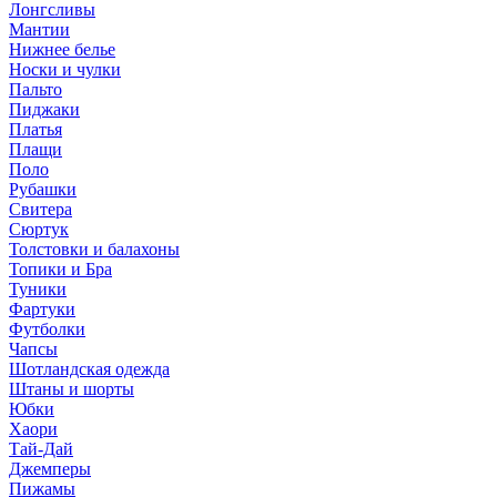
Лонгсливы
Мантии
Нижнее белье
Носки и чулки
Пальто
Пиджаки
Платья
Плащи
Поло
Рубашки
Свитера
Сюртук
Толстовки и балахоны
Топики и Бра
Туники
Фартуки
Футболки
Чапсы
Шотландская одежда
Штаны и шорты
Юбки
Хаори
Тай-Дай
Джемперы
Пижамы