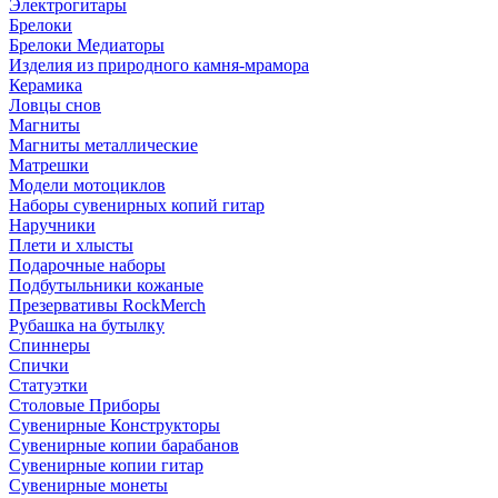
Электрогитары
Брелоки
Брелоки Медиаторы
Изделия из природного камня-мрамора
Керамика
Ловцы снов
Магниты
Магниты металлические
Матрешки
Модели мотоциклов
Наборы сувенирных копий гитар
Наручники
Плети и хлысты
Подарочные наборы
Подбутыльники кожаные
Презервативы RockMerch
Рубашка на бутылку
Спиннеры
Спички
Статуэтки
Столовые Приборы
Сувенирные Конструкторы
Сувенирные копии барабанов
Сувенирные копии гитар
Сувенирные монеты