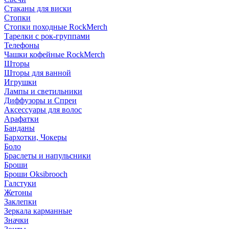
Стаканы для виски
Стопки
Стопки походные RockMerch
Тарелки с рок-группами
Телефоны
Чашки кофейные RockMerch
Шторы
Шторы для ванной
Игрушки
Лампы и светильники
Диффузоры и Спреи
Аксессуары для волос
Арафатки
Банданы
Бархотки, Чокеры
Боло
Браслеты и напульсники
Броши
Броши Oksibrooch
Галстуки
Жетоны
Заклепки
Зеркала карманные
Значки