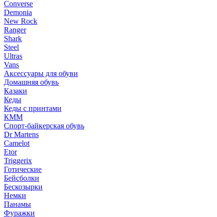
Converse
Demonia
New Rock
Ranger
Shark
Steel
Ultras
Vans
Аксессуары для обуви
Домашняя обувь
Казаки
Кеды
Кеды с принтами
КММ
Спорт-байкерская обувь
Dr Martens
Camelot
Etor
Triggerix
Готические
Бейсболки
Бескозырки
Немки
Панамы
Фуражки