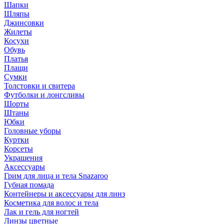
Шапки
Шляпы
Джинсовки
Жилеты
Косухи
Обувь
Платья
Плащи
Сумки
Толстовки и свитера
Футболки и лонгсливы
Шорты
Штаны
Юбки
Головные уборы
Куртки
Корсеты
Украшения
Аксессуары
Грим для лица и тела Snazaroo
Губная помада
Контейнеры и аксессуары для линз
Косметика для волос и тела
Лак и гель для ногтей
Линзы цветные