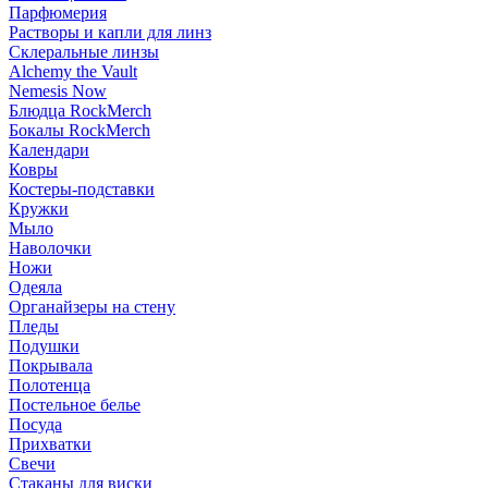
Парфюмерия
Растворы и капли для линз
Склеральные линзы
Alchemy the Vault
Nemesis Now
Блюдца RockMerch
Бокалы RockMerch
Календари
Ковры
Костеры-подставки
Кружки
Мыло
Наволочки
Ножи
Одеяла
Органайзеры на стену
Пледы
Подушки
Покрывала
Полотенца
Постельное белье
Посуда
Прихватки
Свечи
Стаканы для виски