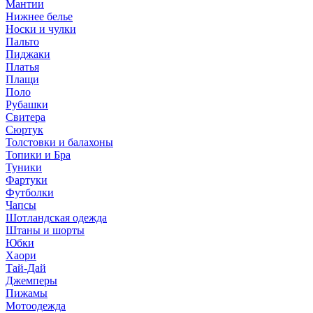
Мантии
Нижнее белье
Носки и чулки
Пальто
Пиджаки
Платья
Плащи
Поло
Рубашки
Свитера
Сюртук
Толстовки и балахоны
Топики и Бра
Туники
Фартуки
Футболки
Чапсы
Шотландская одежда
Штаны и шорты
Юбки
Хаори
Тай-Дай
Джемперы
Пижамы
Мотоодежда