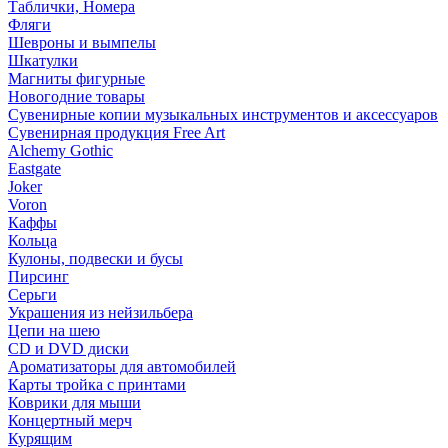
Таблички, Номера
Фляги
Шевроны и вымпелы
Шкатулки
Магниты фигурные
Новогодние товары
Сувенирные копии музыкальных инструментов и аксессуаров
Сувенирная продукция Free Art
Alchemy Gothic
Eastgate
Joker
Voron
Каффы
Кольца
Кулоны, подвески и бусы
Пирсинг
Серьги
Украшения из нейзильбера
Цепи на шею
CD и DVD диски
Ароматизаторы для автомобилей
Карты тройка с принтами
Коврики для мыши
Концертный мерч
Курящим