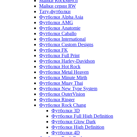
Майки RockMerch
Майки серии RW
Тату-футболки
Футболки Alpha Asia
Футболки AMG
Футболки Anatomie
Футболки Caballo
Футболки International
Футболки Custom Designs
Футболки FK
Футболки Full Print
Футболки Harley-Davidson
Футболки Hot Rock
Футболки Metal Heaven
Футболки Minute Mirth
Футболки Muay Thai
Футболки New Type System
Футболки OuterVision
Футболки Ringer
Футболки Rock Chang
Футболки 3D
Футболки Full High Definition
Футболки Glow Dark
Футболки High Definition
Футболки 4D