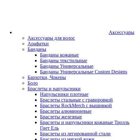
Аксессуары
Аксессуары для волос
Арафатки
Банданы
Банданы кожаные
Банданы текстильные
Банданы Универсальные
Банданы Универсальные Custom Designs
Бархотки, Чокеры
Боло
Браслеты и напульсники
Напульсники плотные
Браслеты стальные с гравировкой
Браслеты RockMerch с вышивкой
Браслеты алюминиевые
Браслеты железные
Браслеты и напульсники кожаные Тролль
Гнет Ель
Браслеты из легированной стали
Браслеты из мягкой кожи