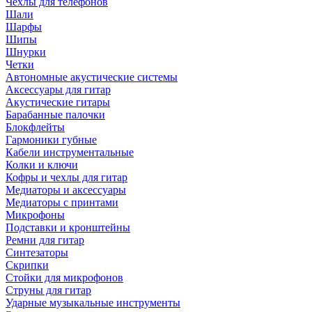
Чехлы для телефонов
Шали
Шарфы
Шипы
Шнурки
Четки
Автономные акустические системы
Аксессуары для гитар
Акустические гитары
Барабанные палочки
Блокфлейты
Гармоники губные
Кабели инструментальные
Колки и ключи
Кофры и чехлы для гитар
Медиаторы и аксессуары
Медиаторы с принтами
Микрофоны
Подставки и кронштейны
Ремни для гитар
Синтезаторы
Скрипки
Стойки для микрофонов
Струны для гитар
Ударные музыкальные инструменты