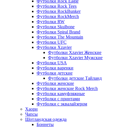
Футболки Rock Eagle
Футболки Rock Tees
Футболки RockBunker
Футболки RockMerch
Футболки RW
Футболки Skulbone
Футболки Spiral Brand
Футболки The Mountain
Футболки UFC
Футболки Xzavier
Футболки Xzavier Женские
Футболки Xzavier Мужские
Футболки USA
Футболки варенки
Футболки детские
Футболки детские Тайланд
Футболки женские
Футболки женские Rock Merch
Футболки камуфляжные
Футболки с принтами
Футболки с эквалайзером
Хаори
Чапсы
Шотландская одежда
Боннеты