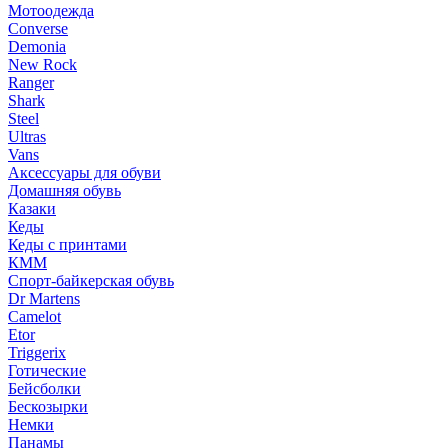
Мотоодежда
Converse
Demonia
New Rock
Ranger
Shark
Steel
Ultras
Vans
Аксессуары для обуви
Домашняя обувь
Казаки
Кеды
Кеды с принтами
КММ
Спорт-байкерская обувь
Dr Martens
Camelot
Etor
Triggerix
Готические
Бейсболки
Бескозырки
Немки
Панамы