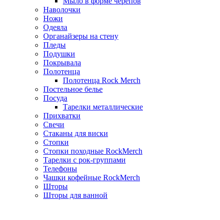
Мыло в форме черепов
Наволочки
Ножи
Одеяла
Органайзеры на стену
Пледы
Подушки
Покрывала
Полотенца
Полотенца Rock Merch
Постельное белье
Посуда
Тарелки металлические
Прихватки
Свечи
Стаканы для виски
Стопки
Стопки походные RockMerch
Тарелки с рок-группами
Телефоны
Чашки кофейные RockMerch
Шторы
Шторы для ванной