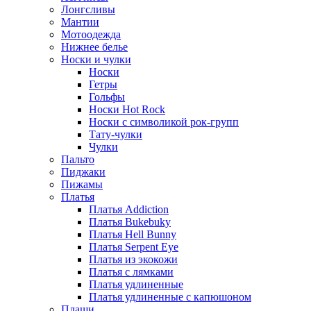
Лонгсливы
Мантии
Мотоодежда
Нижнее белье
Носки и чулки
Носки
Гетры
Гольфы
Носки Hot Rock
Носки с символикой рок-групп
Тату-чулки
Чулки
Пальто
Пиджаки
Пижамы
Платья
Платья Addiction
Платья Bukebuky
Платья Hell Bunny
Платья Serpent Eye
Платья из экокожи
Платья с лямками
Платья удлиненные
Платья удлиненные с капюшоном
Плащи