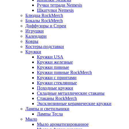
Ручки тетради Nemesis
Шкатулки Nemesis
Блюдца RockMerch
Бокалы RockMerch
Диффузоры и Спреи
Игрушки
Календари
Ковры
Костеры-подставки
Кружки
Кружки USA
Кружки железные
Кружки пивные
Кружки пивные RockMerch
Кружки с принтами
Кружки стеклянные
Походные кружки
Складные металлические стаканы
Стаканы RockMerch
Эксклюзивные керамические кружки
Лампы и светильники
Лампы Тесла
Мыло
Мыло ароматизированное