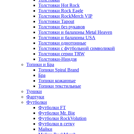
Толстовки Hot Rock
Толстовки Rock Eagle
Толстовки RockMerch VIP
Толстовки Tapout
Толстовки без рукавов
Толстовки и балахоны Metal Heaven
Толстовки и балахоны USA
Толстовки однотонные
Толстовки с футбольной символикой
Толстовки серии TRW
Толстовки-Ниндзя
Топики и Бра
Топики Spiral Brand
Бра
Топики кожанные
Топики текстильные
Туники
Фартуки
Футболки
Футболки FT
Футболки Mr. Big
Футболки RockVolution
Футболки в сетку
Майки