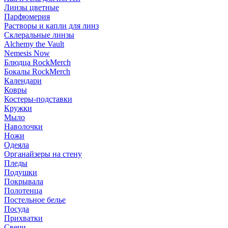
Линзы цветные
Парфюмерия
Растворы и капли для линз
Склеральные линзы
Alchemy the Vault
Nemesis Now
Блюдца RockMerch
Бокалы RockMerch
Календари
Ковры
Костеры-подставки
Кружки
Мыло
Наволочки
Ножи
Одеяла
Органайзеры на стену
Пледы
Подушки
Покрывала
Полотенца
Постельное белье
Посуда
Прихватки
Свечи