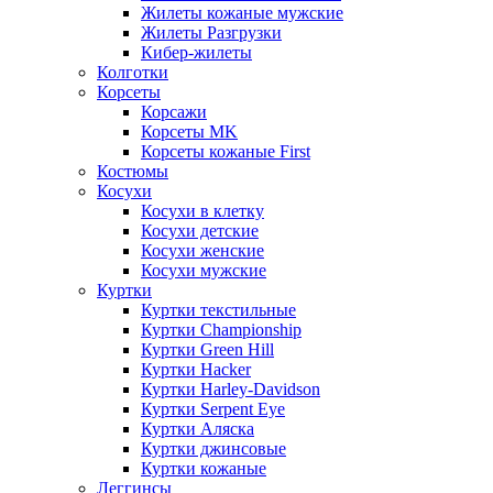
Жилеты кожаные мужские
Жилеты Разгрузки
Кибер-жилеты
Колготки
Корсеты
Корсажи
Корсеты MK
Корсеты кожаные First
Костюмы
Косухи
Косухи в клетку
Косухи детские
Косухи женские
Косухи мужские
Куртки
Куртки текстильные
Куртки Championship
Куртки Green Hill
Куртки Hacker
Куртки Harley-Davidson
Куртки Serpent Eye
Куртки Аляска
Куртки джинсовые
Куртки кожаные
Леггинсы