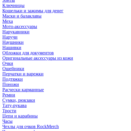
Зонты
Ключницы
Кошельки и зажимы для денег
Маски и балаклавы
Меха
Мото-аксессуары
Нарукавники
Наручи
Наушники
Нашивки
Обложки для документов
Оригинальные аксессуары из кожи
Очки
Ошейники
Перчатки и варежки
Подтяжки
Поножи
Расчески карманные
Ремни
Сумки, рюкзаки
Тату-рукава
Трости
Цепи и карабины
Часы
Чехлы для очков RockMerch