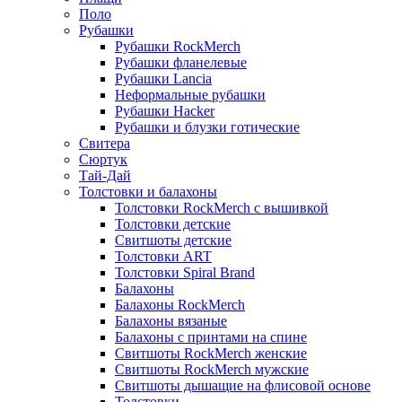
Поло
Рубашки
Рубашки RockMerch
Рубашки фланелевые
Рубашки Lancia
Неформальные рубашки
Рубашки Hacker
Рубашки и блузки готические
Свитера
Сюртук
Тай-Дай
Толстовки и балахоны
Толстовки RockMerch с вышивкой
Толстовки детские
Свитшоты детские
Толстовки ART
Толстовки Spiral Brand
Балахоны
Балахоны RockMerch
Балахоны вязаные
Балахоны с принтами на спине
Свитшоты RockMerch женские
Свитшоты RockMerch мужские
Свитшоты дышащие на флисовой основе
Толстовки