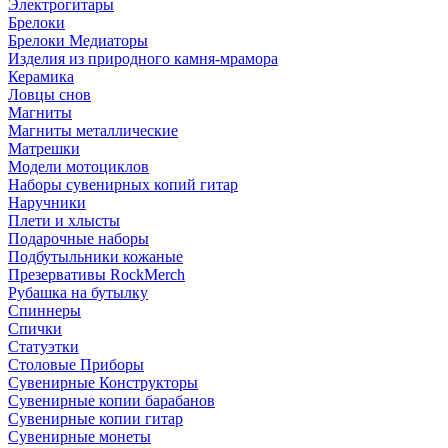
Электрогитары
Брелоки
Брелоки Медиаторы
Изделия из природного камня-мрамора
Керамика
Ловцы снов
Магниты
Магниты металлические
Матрешки
Модели мотоциклов
Наборы сувенирных копий гитар
Наручники
Плети и хлысты
Подарочные наборы
Подбутыльники кожаные
Презервативы RockMerch
Рубашка на бутылку
Спиннеры
Спички
Статуэтки
Столовые Приборы
Сувенирные Конструкторы
Сувенирные копии барабанов
Сувенирные копии гитар
Сувенирные монеты