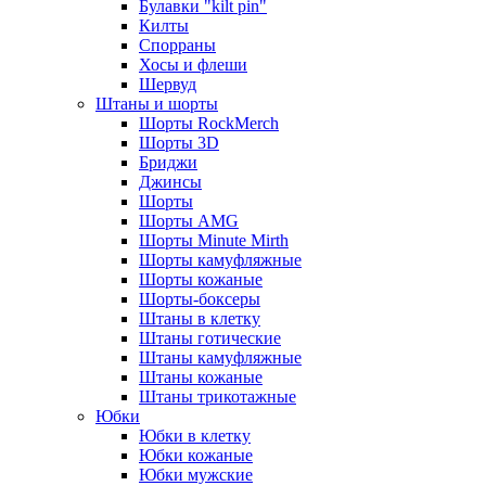
Булавки "kilt pin"
Килты
Спорраны
Хосы и флеши
Шервуд
Штаны и шорты
Шорты RockMerch
Шорты 3D
Бриджи
Джинсы
Шорты
Шорты AMG
Шорты Minute Mirth
Шорты камуфляжные
Шорты кожаные
Шорты-боксеры
Штаны в клетку
Штаны готические
Штаны камуфляжные
Штаны кожаные
Штаны трикотажные
Юбки
Юбки в клетку
Юбки кожаные
Юбки мужские