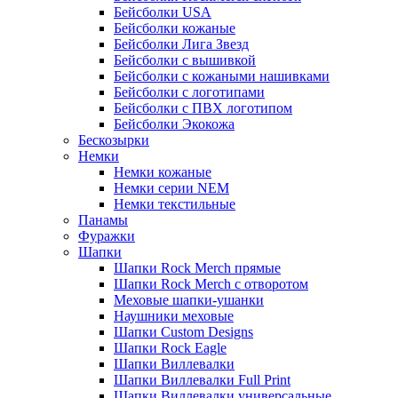
Бейсболки USA
Бейсболки кожаные
Бейсболки Лига Звезд
Бейсболки с вышивкой
Бейсболки с кожаными нашивками
Бейсболки с логотипами
Бейсболки с ПВХ логотипом
Бейсболки Экокожа
Бескозырки
Немки
Немки кожаные
Немки серии NEM
Немки текстильные
Панамы
Фуражки
Шапки
Шапки Rock Merch прямые
Шапки Rock Merch с отворотом
Меховые шапки-ушанки
Наушники меховые
Шапки Custom Designs
Шапки Rock Eagle
Шапки Виллевалки
Шапки Виллевалки Full Print
Шапки Виллевалки универсальные