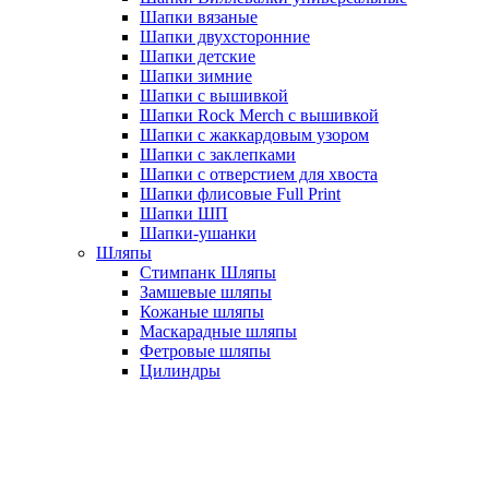
Шапки вязаные
Шапки двухсторонние
Шапки детские
Шапки зимние
Шапки с вышивкой
Шапки Rock Merch с вышивкой
Шапки с жаккардовым узором
Шапки с заклепками
Шапки с отверстием для хвоста
Шапки флисовые Full Print
Шапки ШП
Шапки-ушанки
Шляпы
Стимпанк Шляпы
Замшевые шляпы
Кожаные шляпы
Маскарадные шляпы
Фетровые шляпы
Цилиндры