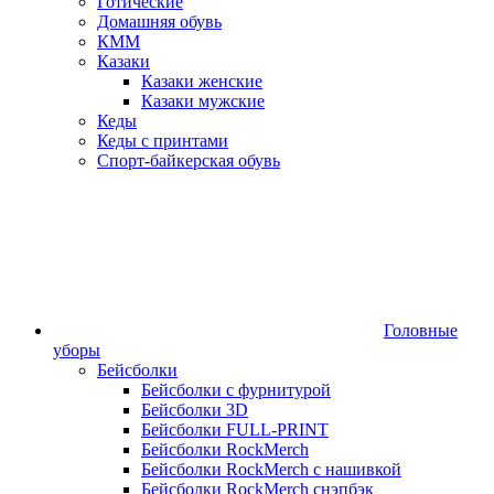
Готические
Домашняя обувь
КММ
Казаки
Казаки женские
Казаки мужские
Кеды
Кеды с принтами
Спорт-байкерская обувь
Головные
уборы
Бейсболки
Бейсболки с фурнитурой
Бейсболки 3D
Бейсболки FULL-PRINT
Бейсболки RockMerch
Бейсболки RockMerch с нашивкой
Бейсболки RockMerch снэпбэк