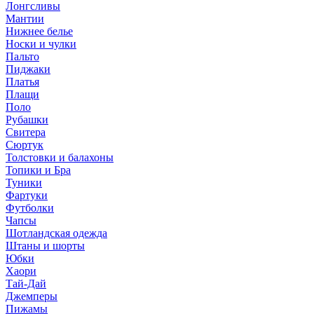
Лонгсливы
Мантии
Нижнее белье
Носки и чулки
Пальто
Пиджаки
Платья
Плащи
Поло
Рубашки
Свитера
Сюртук
Толстовки и балахоны
Топики и Бра
Туники
Фартуки
Футболки
Чапсы
Шотландская одежда
Штаны и шорты
Юбки
Хаори
Тай-Дай
Джемперы
Пижамы