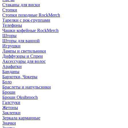
Стаканы для виски
Стопки
Стопки походные RockMerch
Тарелки с рок-группами
Телефоны
Чашки кофейные RockMerch
Шторы
Шторы для ванной
Игрушки
Лампы и светильники
Диффузоры и Спреи
Аксессуары для волос
Арафатки
Банданы
Бархотки, Чокеры
Боло
Браслеты и напульсники
Броши
Броши Oksibrooch
Галстуки
Жетоны
Заклепки
Зеркала карманные
Значки