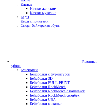
КММ
Казаки
Казаки женские
Казаки мужские
Кеды
Кеды с принтами
Спорт-байкерская обувь
Головные
уборы
Бейсболки
Бейсболки с фурнитурой
Бейсболки 3D
Бейсболки FULL-PRINT
Бейсболки RockMerch
Бейсболки RockMerch с нашивкой
Бейсболки RockMerch снэпбэк
Бейсболки USA
Бейсболки кожаные