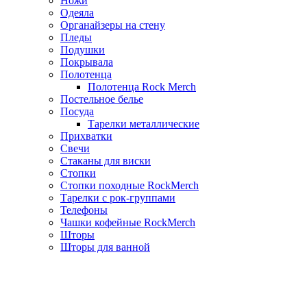
Ножи
Одеяла
Органайзеры на стену
Пледы
Подушки
Покрывала
Полотенца
Полотенца Rock Merch
Постельное белье
Посуда
Тарелки металлические
Прихватки
Свечи
Стаканы для виски
Стопки
Стопки походные RockMerch
Тарелки с рок-группами
Телефоны
Чашки кофейные RockMerch
Шторы
Шторы для ванной