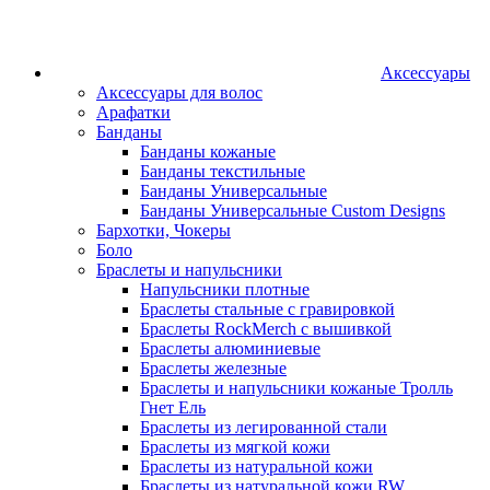
Аксессуары
Аксессуары для волос
Арафатки
Банданы
Банданы кожаные
Банданы текстильные
Банданы Универсальные
Банданы Универсальные Custom Designs
Бархотки, Чокеры
Боло
Браслеты и напульсники
Напульсники плотные
Браслеты стальные с гравировкой
Браслеты RockMerch с вышивкой
Браслеты алюминиевые
Браслеты железные
Браслеты и напульсники кожаные Тролль
Гнет Ель
Браслеты из легированной стали
Браслеты из мягкой кожи
Браслеты из натуральной кожи
Браслеты из натуральной кожи RW