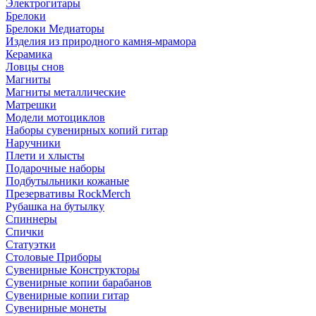
Электрогитары
Брелоки
Брелоки Медиаторы
Изделия из природного камня-мрамора
Керамика
Ловцы снов
Магниты
Магниты металлические
Матрешки
Модели мотоциклов
Наборы сувенирных копий гитар
Наручники
Плети и хлысты
Подарочные наборы
Подбутыльники кожаные
Презервативы RockMerch
Рубашка на бутылку
Спиннеры
Спички
Статуэтки
Столовые Приборы
Сувенирные Конструкторы
Сувенирные копии барабанов
Сувенирные копии гитар
Сувенирные монеты