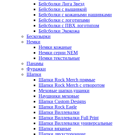
Бейсболки Лига Звезд
Бейсболки с вышивкой
Бейсболки с кожаными нашивками
Бейсболки с логотипами
Бейсболки с ПВХ логотипом
Бейсболки Экокожа
Бескозырки
Немки
Немки кожаные
Немки серии NEM
Немки текстильные
Панамы
Фуражки
Шапки
Шапки Rock Merch прямые
Шапки Rock Merch с отворотом
Меховые шапки-ушанки
Наушники меховые
Шапки Custom Designs
Шапки Rock Eagle
Шапки Виллевалки
Шапки Виллевалки Full Print
Шапки Виллевалки универсальные
Шапки вязаные
Шапки двухсторонние