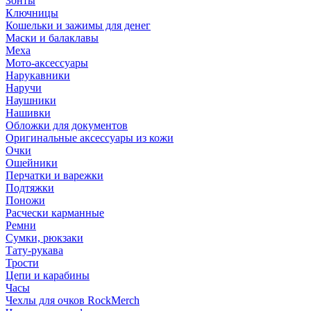
Зонты
Ключницы
Кошельки и зажимы для денег
Маски и балаклавы
Меха
Мото-аксессуары
Нарукавники
Наручи
Наушники
Нашивки
Обложки для документов
Оригинальные аксессуары из кожи
Очки
Ошейники
Перчатки и варежки
Подтяжки
Поножи
Расчески карманные
Ремни
Сумки, рюкзаки
Тату-рукава
Трости
Цепи и карабины
Часы
Чехлы для очков RockMerch