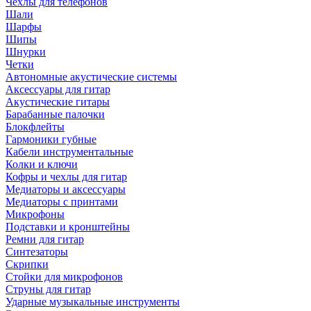
Чехлы для телефонов
Шали
Шарфы
Шипы
Шнурки
Четки
Автономные акустические системы
Аксессуары для гитар
Акустические гитары
Барабанные палочки
Блокфлейты
Гармоники губные
Кабели инструментальные
Колки и ключи
Кофры и чехлы для гитар
Медиаторы и аксессуары
Медиаторы с принтами
Микрофоны
Подставки и кронштейны
Ремни для гитар
Синтезаторы
Скрипки
Стойки для микрофонов
Струны для гитар
Ударные музыкальные инструменты