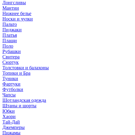
Лонгсливы
Мантии
Нижнее белье
Носки и чулки
Пальто
Пиджаки
Платья
Плащи
Поло
Рубашки
Свитера
Сюртук
Толстовки и балахоны
Топики и Бра
Туники
Фартуки
Футболки
Чапсы
Шотландская одежда
Штаны и шорты
Юбки
Хаори
Тай-Дай
Джемперы
Пижамы