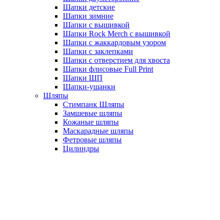
Шапки детские
Шапки зимние
Шапки с вышивкой
Шапки Rock Merch с вышивкой
Шапки с жаккардовым узором
Шапки с заклепками
Шапки с отверстием для хвоста
Шапки флисовые Full Print
Шапки ШП
Шапки-ушанки
Шляпы
Стимпанк Шляпы
Замшевые шляпы
Кожаные шляпы
Маскарадные шляпы
Фетровые шляпы
Цилиндры