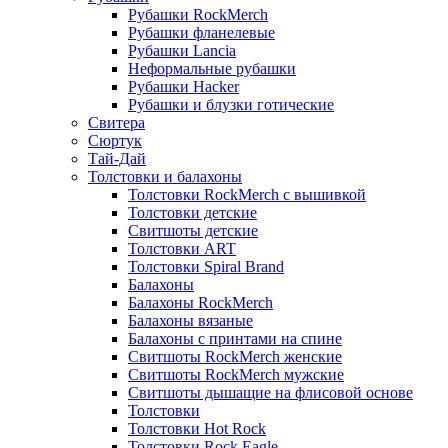
Рубашки RockMerch
Рубашки фланелевые
Рубашки Lancia
Неформальные рубашки
Рубашки Hacker
Рубашки и блузки готические
Свитера
Сюртук
Тай-Дай
Толстовки и балахоны
Толстовки RockMerch с вышивкой
Толстовки детские
Свитшоты детские
Толстовки ART
Толстовки Spiral Brand
Балахоны
Балахоны RockMerch
Балахоны вязаные
Балахоны с принтами на спине
Свитшоты RockMerch женские
Свитшоты RockMerch мужские
Свитшоты дышащие на флисовой основе
Толстовки
Толстовки Hot Rock
Толстовки Rock Eagle