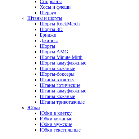
Спорраны
Хосы и флеши
Шервуд
Штаны и шорты
Шорты RockMerch
Шорты 3D
Бриджи
Джинсы
Шорты
Шорты AMG
Шорты Minute Mirth
Шорты камуфляжные
Шорты кожаные
Шорты-боксеры
Штаны в клетку
Штаны готические
Штаны камуфляжные
Штаны кожаные
Штаны трикотажные
Юбки
Юбки в клетку
Юбки кожаные
Юбки мужские
Юбки текстильные