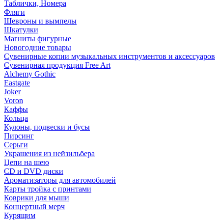
Таблички, Номера
Фляги
Шевроны и вымпелы
Шкатулки
Магниты фигурные
Новогодние товары
Сувенирные копии музыкальных инструментов и аксессуаров
Сувенирная продукция Free Art
Alchemy Gothic
Eastgate
Joker
Voron
Каффы
Кольца
Кулоны, подвески и бусы
Пирсинг
Серьги
Украшения из нейзильбера
Цепи на шею
CD и DVD диски
Ароматизаторы для автомобилей
Карты тройка с принтами
Коврики для мыши
Концертный мерч
Курящим