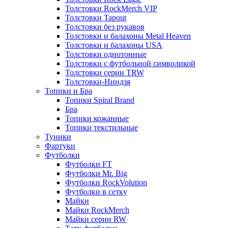
Толстовки RockMerch VIP
Толстовки Tapout
Толстовки без рукавов
Толстовки и балахоны Metal Heaven
Толстовки и балахоны USA
Толстовки однотонные
Толстовки с футбольной символикой
Толстовки серии TRW
Толстовки-Ниндзя
Топики и Бра
Топики Spiral Brand
Бра
Топики кожанные
Топики текстильные
Туники
Фартуки
Футболки
Футболки FT
Футболки Mr. Big
Футболки RockVolution
Футболки в сетку
Майки
Майки RockMerch
Майки серии RW