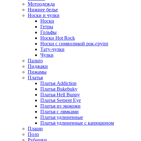
Мотоодежда
Нижнее белье
Носки и чулки
Носки
Гетры
Гольфы
Носки Hot Rock
Носки с символикой рок-групп
Тату-чулки
Чулки
Пальто
Пиджаки
Пижамы
Платья
Платья Addiction
Платья Bukebuky
Платья Hell Bunny
Платья Serpent Eye
Платья из экокожи
Платья с лямками
Платья удлиненные
Платья удлиненные с капюшоном
Плащи
Поло
Рубашки