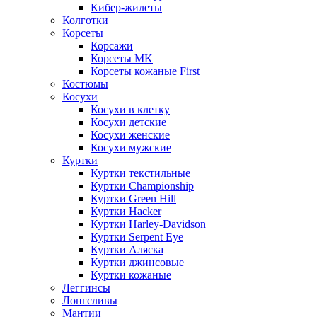
Кибер-жилеты
Колготки
Корсеты
Корсажи
Корсеты MK
Корсеты кожаные First
Костюмы
Косухи
Косухи в клетку
Косухи детские
Косухи женские
Косухи мужские
Куртки
Куртки текстильные
Куртки Championship
Куртки Green Hill
Куртки Hacker
Куртки Harley-Davidson
Куртки Serpent Eye
Куртки Аляска
Куртки джинсовые
Куртки кожаные
Леггинсы
Лонгсливы
Мантии