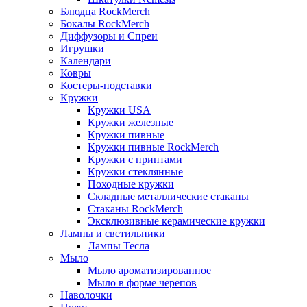
Блюдца RockMerch
Бокалы RockMerch
Диффузоры и Спреи
Игрушки
Календари
Ковры
Костеры-подставки
Кружки
Кружки USA
Кружки железные
Кружки пивные
Кружки пивные RockMerch
Кружки с принтами
Кружки стеклянные
Походные кружки
Складные металлические стаканы
Стаканы RockMerch
Эксклюзивные керамические кружки
Лампы и светильники
Лампы Тесла
Мыло
Мыло ароматизированное
Мыло в форме черепов
Наволочки