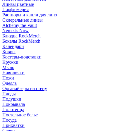
Линзы цветные
Парфюмерия
Растворы и капли для линз
Склеральные линзы
Alchemy the Vault
Nemesis Now
Блюдца RockMerch
Бокалы RockMerch
Календари
Ковры
Костеры-подставки
Кружки
Мыло
Наволочки
Ножи
Одеяла
Органайзеры на стену
Пледы
Подушки
Покрывала
Полотенца
Постельное белье
Посуда
Прихватки
Свечи