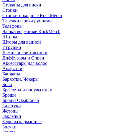
Стаканы для виски
Стопки
Стопки походные RockMerch
Тарелки с рок-группами
Телефоны
Чашки кофейные RockMerch
Шторы
Шторы для ванной
Игрушки
Лампы и светильники
Диффузоры и Спреи
Аксессуары для волос
Арафатки
Банданы
Бархотки, Чокеры
Боло
Браслеты и напульсники
Броши
Броши Oksibrooch
Галстуки
Жетоны
Заклепки
Зеркала карманные
Значки