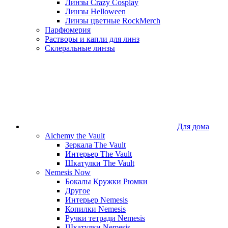
Линзы Crazy Cosplay
Линзы Helloween
Линзы цветные RockMerch
Парфюмерия
Растворы и капли для линз
Склеральные линзы
Для дома
Alchemy the Vault
Зеркала The Vault
Интерьер The Vault
Шкатулки The Vault
Nemesis Now
Бокалы Кружки Рюмки
Другое
Интерьер Nemesis
Копилки Nemesis
Ручки тетради Nemesis
Шкатулки Nemesis