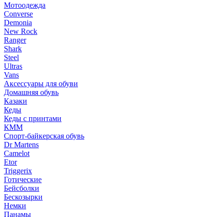
Мотоодежда
Converse
Demonia
New Rock
Ranger
Shark
Steel
Ultras
Vans
Аксессуары для обуви
Домашняя обувь
Казаки
Кеды
Кеды с принтами
КММ
Спорт-байкерская обувь
Dr Martens
Camelot
Etor
Triggerix
Готические
Бейсболки
Бескозырки
Немки
Панамы