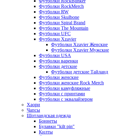
Футболки RockBunker
Футболки RockMerch
Футболки RW
Футболки Skulbone
Футболки Spiral Brand
Футболки The Mountain
Футболки UFC
Футболки Xzavier
Футболки Xzavier Женские
Футболки Xzavier Мужские
Футболки USA
Футболки варенки
Футболки детские
Футболки детские Тайланд
Футболки женские
Футболки женские Rock Merch
Футболки камуфляжные
Футболки с принтами
Футболки с эквалайзером
Хаори
Чапсы
Шотландская одежда
Боннеты
Булавки "kilt pin"
Килты