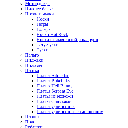
Мотоодежда
Нижнее белье
Носки и чулки
Носки
Гетры
Гольфы
Носки Hot Rock
Носки с символикой рок-групп
Тату-чулки
Чулки
Пальто
Пиджаки
Пижамы
Платья
Платья Addiction
Платья Bukebuky
Платья Hell Bunny
Платья Serpent Eye
Платья из экокожи
Платья с лямками
Платья удлиненные
Платья удлиненные с капюшоном
Плащи
Поло
Рубашки