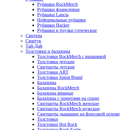
Рубашки RockMerch
Рубашки фланелевые
Рубашки Lancia
Неформальные рубашки
Рубашки Hacker
Рубашки и блузки готические
Свитера
Сюртук
Тай-Дай
Толстовки и балахоны
Толстовки RockMerch с вышивкой
Толстовки детские
Свитшоты детские
Толстовки ART
Толстовки Spiral Brand
Балахоны
Балахоны RockMerch
Балахоны вязаные
Балахоны с принтами на спине
Свитшоты RockMerch женские
Свитшоты RockMerch мужские
Свитшоты дышащие на флисовой основе
Толстовки
Толстовки Hot Rock
Толстовки Rock Eagle