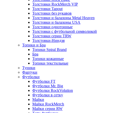
Толстовки RockMerch VIP
Толстовки Tapout
Толстовки без рукавов
Толстовки и балахоны Metal Heaven
Толстовки и балахоны USA
Толстовки однотонные
Толстовки с футбольной символикой
Толстовки серии TRW
Толстовки-Ниндзя
Топики и Бра
Топики Spiral Brand
Бра
Топики кожанные
Топики текстильные
Туники
Фартуки
Футболки
Футболки FT
Футболки Mr. Big
Футболки RockVolution
Футболки в сетку
Майки
Майки RockMerch
Майки серии RW