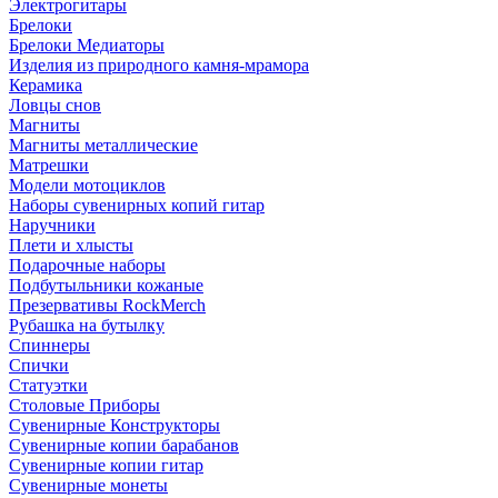
Электрогитары
Брелоки
Брелоки Медиаторы
Изделия из природного камня-мрамора
Керамика
Ловцы снов
Магниты
Магниты металлические
Матрешки
Модели мотоциклов
Наборы сувенирных копий гитар
Наручники
Плети и хлысты
Подарочные наборы
Подбутыльники кожаные
Презервативы RockMerch
Рубашка на бутылку
Спиннеры
Спички
Статуэтки
Столовые Приборы
Сувенирные Конструкторы
Сувенирные копии барабанов
Сувенирные копии гитар
Сувенирные монеты