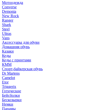
Мотоодежда
Converse
Demonia
New Rock
Ranger
Shark
Steel
Ultras
Vans
Аксессуары для обуви
Домашняя обувь
Казаки
Кеды
Кеды с принтами
КММ
Спорт-байкерская обувь
Dr Martens
Camelot
Etor
Triggerix
Готические
Бейсболки
Бескозырки
Немки
Панамы