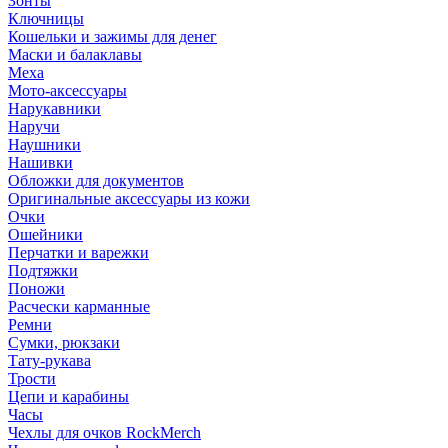
Зонты
Ключницы
Кошельки и зажимы для денег
Маски и балаклавы
Меха
Мото-аксессуары
Нарукавники
Наручи
Наушники
Нашивки
Обложки для документов
Оригинальные аксессуары из кожи
Очки
Ошейники
Перчатки и варежки
Подтяжки
Поножи
Расчески карманные
Ремни
Сумки, рюкзаки
Тату-рукава
Трости
Цепи и карабины
Часы
Чехлы для очков RockMerch