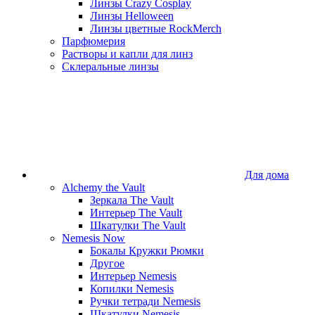
Линзы Crazy Cosplay
Линзы Helloween
Линзы цветные RockMerch
Парфюмерия
Растворы и капли для линз
Склеральные линзы
Для дома
Alchemy the Vault
Зеркала The Vault
Интерьер The Vault
Шкатулки The Vault
Nemesis Now
Бокалы Кружки Рюмки
Другое
Интерьер Nemesis
Копилки Nemesis
Ручки тетради Nemesis
Шкатулки Nemesis