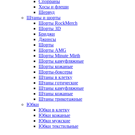
Спорраны
Хосы и флеши
Шервуд
Штаны и шорты
Шорты RockMerch
Шорты 3D
Бриджи
Джинсы
Шорты
Шорты AMG
Шорты Minute Mirth
Шорты камуфляжные
Шорты кожаные
Шорты-боксеры
Штаны в клетку
Штаны готические
Штаны камуфляжные
Штаны кожаные
Штаны трикотажные
Юбки
Юбки в клетку
Юбки кожаные
Юбки мужские
Юбки текстильные