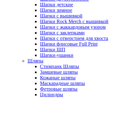
Шапки детские
Шапки зимние
Шапки с вышивкой
Шапки Rock Merch с вышивкой
Шапки с жаккардовым узором
Шапки с заклепками
Шапки с отверстием для хвоста
Шапки флисовые Full Print
Шапки ШП
Шапки-ушанки
Шляпы
Стимпанк Шляпы
Замшевые шляпы
Кожаные шляпы
Маскарадные шляпы
Фетровые шляпы
Цилиндры