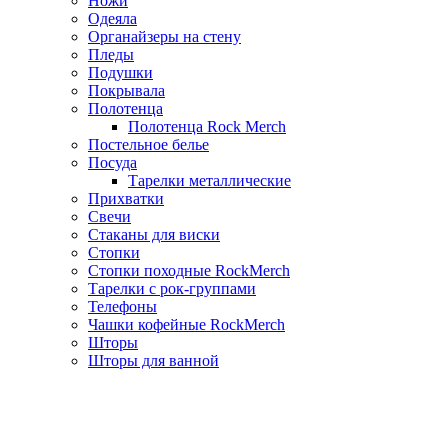
Ножи
Одеяла
Органайзеры на стену
Пледы
Подушки
Покрывала
Полотенца
Полотенца Rock Merch
Постельное белье
Посуда
Тарелки металлические
Прихватки
Свечи
Стаканы для виски
Стопки
Стопки походные RockMerch
Тарелки с рок-группами
Телефоны
Чашки кофейные RockMerch
Шторы
Шторы для ванной