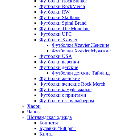
Футболки RockBunker
Футболки RockMerch
Футболки RW
Футболки Skulbone
Футболки Spiral Brand
Футболки The Mountain
Футболки UFC
Футболки Xzavier
Футболки Xzavier Женские
Футболки Xzavier Мужские
Футболки USA
Футболки варенки
Футболки детские
Футболки детские Тайланд
Футболки женские
Футболки женские Rock Merch
Футболки камуфляжные
Футболки с принтами
Футболки с эквалайзером
Хаори
Чапсы
Шотландская одежда
Боннеты
Булавки "kilt pin"
Килты