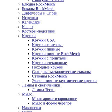
Блюдца RockMerch
Бокалы RockMerch
Диффузоры и Спреи
Игрушки
Календари
Ковры
Костеры-подставки
Кружки
Кружки USA
Кружки железные
Кружки пивные
Кружки пивные RockMerch
Кружки с принтами
Кружки стеклянные
Походные кружки
Складные металлические стаканы
Стаканы RockMerch
Эксклюзивные керамические кружки
Лампы и светильники
Лампы Тесла
Мыло
Мыло ароматизированное
Мыло в форме черепов
Наволочки