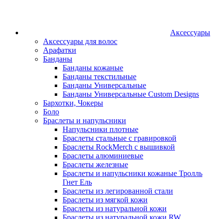
Аксессуары
Аксессуары для волос
Арафатки
Банданы
Банданы кожаные
Банданы текстильные
Банданы Универсальные
Банданы Универсальные Custom Designs
Бархотки, Чокеры
Боло
Браслеты и напульсники
Напульсники плотные
Браслеты стальные с гравировкой
Браслеты RockMerch с вышивкой
Браслеты алюминиевые
Браслеты железные
Браслеты и напульсники кожаные Тролль
Гнет Ель
Браслеты из легированной стали
Браслеты из мягкой кожи
Браслеты из натуральной кожи
Браслеты из натуральной кожи RW