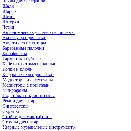
Чехлы для телефонов
Шали
Шарфы
Шипы
Шнурки
Четки
Автономные акустические системы
Аксессуары для гитар
Акустические гитары
Барабанные палочки
Блокфлейты
Гармоники губные
Кабели инструментальные
Колки и ключи
Кофры и чехлы для гитар
Медиаторы и аксессуары
Медиаторы с принтами
Микрофоны
Подставки и кронштейны
Ремни для гитар
Синтезаторы
Скрипки
Стойки для микрофонов
Струны для гитар
Ударные музыкальные инструменты