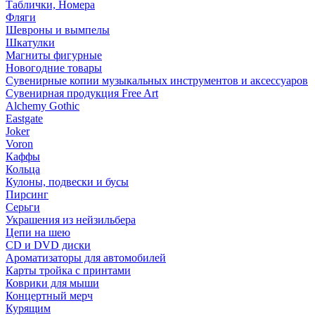
Таблички, Номера
Фляги
Шевроны и вымпелы
Шкатулки
Магниты фигурные
Новогодние товары
Сувенирные копии музыкальных инструментов и аксессуаров
Сувенирная продукция Free Art
Alchemy Gothic
Eastgate
Joker
Voron
Каффы
Кольца
Кулоны, подвески и бусы
Пирсинг
Серьги
Украшения из нейзильбера
Цепи на шею
CD и DVD диски
Ароматизаторы для автомобилей
Карты тройка с принтами
Коврики для мыши
Концертный мерч
Курящим