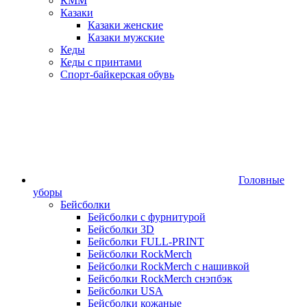
КММ
Казаки
Казаки женские
Казаки мужские
Кеды
Кеды с принтами
Спорт-байкерская обувь
Головные
уборы
Бейсболки
Бейсболки с фурнитурой
Бейсболки 3D
Бейсболки FULL-PRINT
Бейсболки RockMerch
Бейсболки RockMerch с нашивкой
Бейсболки RockMerch снэпбэк
Бейсболки USA
Бейсболки кожаные