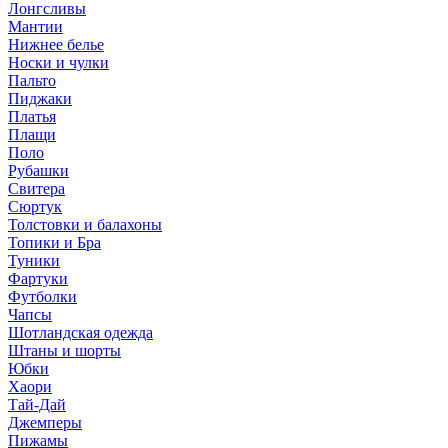
Лонгсливы
Мантии
Нижнее белье
Носки и чулки
Пальто
Пиджаки
Платья
Плащи
Поло
Рубашки
Свитера
Сюртук
Толстовки и балахоны
Топики и Бра
Туники
Фартуки
Футболки
Чапсы
Шотландская одежда
Штаны и шорты
Юбки
Хаори
Тай-Дай
Джемперы
Пижамы