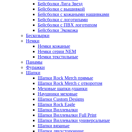
Бейсболки Лига Звезд
Бейсболки с вышивкой
Бейсболки с кожаными нашивками
Бейсболки с логотипами
Бейсболки с ПВХ логотипом
Бейсболки Экокожа
Бескозырки
Немки
Немки кожаные
Немки серии NEM
Немки текстильные
Панамы
Фуражки
Шапки
Шапки Rock Merch прямые
Шапки Rock Merch с отворотом
Меховые шапки-ушанки
Наушники меховые
Шапки Custom Designs
Шапки Rock Eagle
Шапки Виллевалки
Шапки Виллевалки Full Print
Шапки Виллевалки универсальные
Шапки вязаные
Шапки двухсторонние