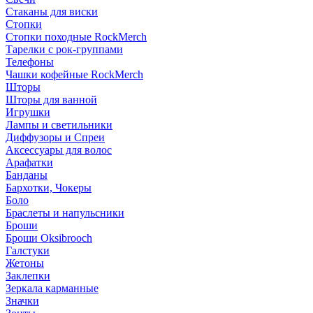
Стаканы для виски
Стопки
Стопки походные RockMerch
Тарелки с рок-группами
Телефоны
Чашки кофейные RockMerch
Шторы
Шторы для ванной
Игрушки
Лампы и светильники
Диффузоры и Спреи
Аксессуары для волос
Арафатки
Банданы
Бархотки, Чокеры
Боло
Браслеты и напульсники
Броши
Броши Oksibrooch
Галстуки
Жетоны
Заклепки
Зеркала карманные
Значки