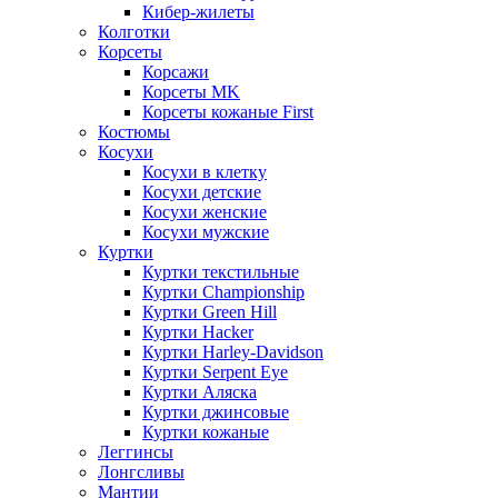
Кибер-жилеты
Колготки
Корсеты
Корсажи
Корсеты MK
Корсеты кожаные First
Костюмы
Косухи
Косухи в клетку
Косухи детские
Косухи женские
Косухи мужские
Куртки
Куртки текстильные
Куртки Championship
Куртки Green Hill
Куртки Hacker
Куртки Harley-Davidson
Куртки Serpent Eye
Куртки Аляска
Куртки джинсовые
Куртки кожаные
Леггинсы
Лонгсливы
Мантии