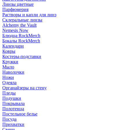
Линзы цветные
Парфюмерия
Растворы и капли для линз
Склеральные линзы
Alchemy the Vault
Nemesis Now
Блюдца RockMerch
Бокалы RockMerch
Календари
Ковры
Костеры-подставки
Кружки
Мыло
Наволочки
Ножи
Одеяла
Органайзеры на стену
Пледы
Подушки
Покрывала
Полотенца
Постельное белье
Посуда
Прихватки
Свечи