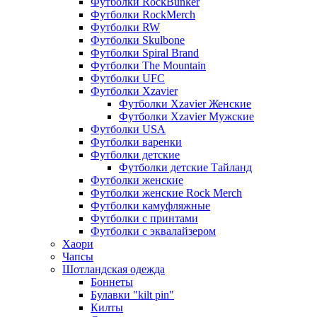
Футболки RockBunker
Футболки RockMerch
Футболки RW
Футболки Skulbone
Футболки Spiral Brand
Футболки The Mountain
Футболки UFC
Футболки Xzavier
Футболки Xzavier Женские
Футболки Xzavier Мужские
Футболки USA
Футболки варенки
Футболки детские
Футболки детские Тайланд
Футболки женские
Футболки женские Rock Merch
Футболки камуфляжные
Футболки с принтами
Футболки с эквалайзером
Хаори
Чапсы
Шотландская одежда
Боннеты
Булавки "kilt pin"
Килты