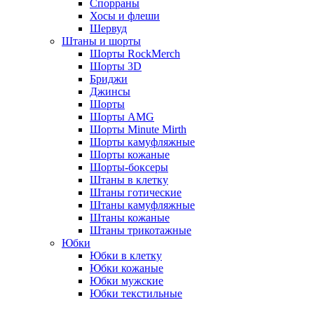
Спорраны
Хосы и флеши
Шервуд
Штаны и шорты
Шорты RockMerch
Шорты 3D
Бриджи
Джинсы
Шорты
Шорты AMG
Шорты Minute Mirth
Шорты камуфляжные
Шорты кожаные
Шорты-боксеры
Штаны в клетку
Штаны готические
Штаны камуфляжные
Штаны кожаные
Штаны трикотажные
Юбки
Юбки в клетку
Юбки кожаные
Юбки мужские
Юбки текстильные