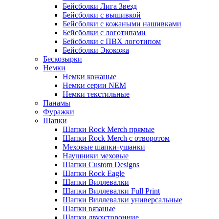
Бейсболки Лига Звезд
Бейсболки с вышивкой
Бейсболки с кожаными нашивками
Бейсболки с логотипами
Бейсболки с ПВХ логотипом
Бейсболки Экокожа
Бескозырки
Немки
Немки кожаные
Немки серии NEM
Немки текстильные
Панамы
Фуражки
Шапки
Шапки Rock Merch прямые
Шапки Rock Merch с отворотом
Меховые шапки-ушанки
Наушники меховые
Шапки Custom Designs
Шапки Rock Eagle
Шапки Виллевалки
Шапки Виллевалки Full Print
Шапки Виллевалки универсальные
Шапки вязаные
Шапки двухсторонние