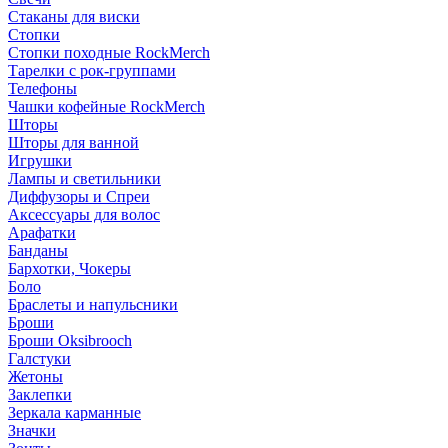
Стаканы для виски
Стопки
Стопки походные RockMerch
Тарелки с рок-группами
Телефоны
Чашки кофейные RockMerch
Шторы
Шторы для ванной
Игрушки
Лампы и светильники
Диффузоры и Спреи
Аксессуары для волос
Арафатки
Банданы
Бархотки, Чокеры
Боло
Браслеты и напульсники
Броши
Броши Oksibrooch
Галстуки
Жетоны
Заклепки
Зеркала карманные
Значки