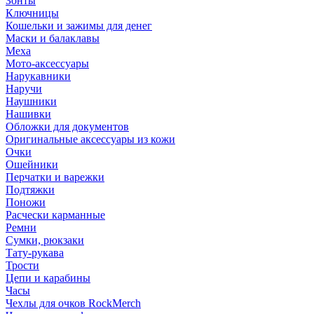
Зонты
Ключницы
Кошельки и зажимы для денег
Маски и балаклавы
Меха
Мото-аксессуары
Нарукавники
Наручи
Наушники
Нашивки
Обложки для документов
Оригинальные аксессуары из кожи
Очки
Ошейники
Перчатки и варежки
Подтяжки
Поножи
Расчески карманные
Ремни
Сумки, рюкзаки
Тату-рукава
Трости
Цепи и карабины
Часы
Чехлы для очков RockMerch