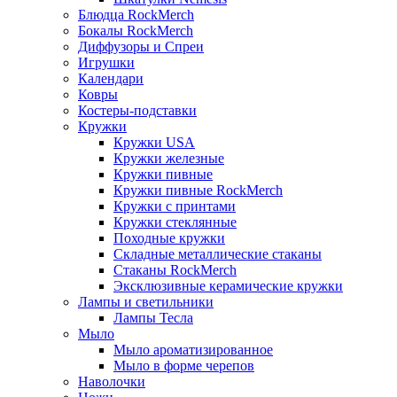
Блюдца RockMerch
Бокалы RockMerch
Диффузоры и Спреи
Игрушки
Календари
Ковры
Костеры-подставки
Кружки
Кружки USA
Кружки железные
Кружки пивные
Кружки пивные RockMerch
Кружки с принтами
Кружки стеклянные
Походные кружки
Складные металлические стаканы
Стаканы RockMerch
Эксклюзивные керамические кружки
Лампы и светильники
Лампы Тесла
Мыло
Мыло ароматизированное
Мыло в форме черепов
Наволочки