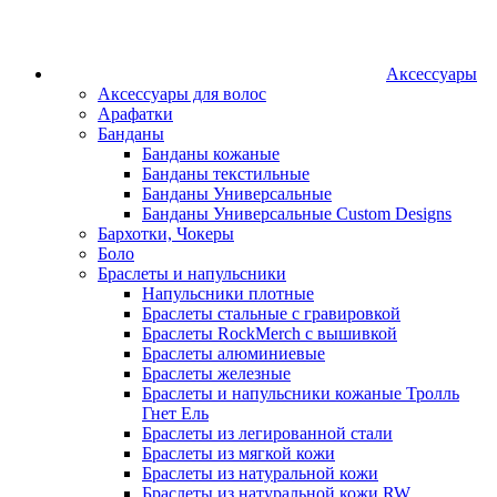
Аксессуары
Аксессуары для волос
Арафатки
Банданы
Банданы кожаные
Банданы текстильные
Банданы Универсальные
Банданы Универсальные Custom Designs
Бархотки, Чокеры
Боло
Браслеты и напульсники
Напульсники плотные
Браслеты стальные с гравировкой
Браслеты RockMerch с вышивкой
Браслеты алюминиевые
Браслеты железные
Браслеты и напульсники кожаные Тролль
Гнет Ель
Браслеты из легированной стали
Браслеты из мягкой кожи
Браслеты из натуральной кожи
Браслеты из натуральной кожи RW