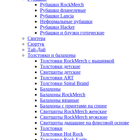
Рубашки RockMerch
Рубашки фланелевые
Рубашки Lancia
Неформальные рубашки
Рубашки Hacker
Рубашки и блузки готические
Свитера
Сюртук
Тай-Дай
Толстовки и балахоны
Толстовки RockMerch с вышивкой
Толстовки детские
Свитшоты детские
Толстовки ART
Толстовки Spiral Brand
Балахоны
Балахоны RockMerch
Балахоны вязаные
Балахоны с принтами на спине
Свитшоты RockMerch женские
Свитшоты RockMerch мужские
Свитшоты дышащие на флисовой основе
Толстовки
Толстовки Hot Rock
Толстовки Rock Eagle