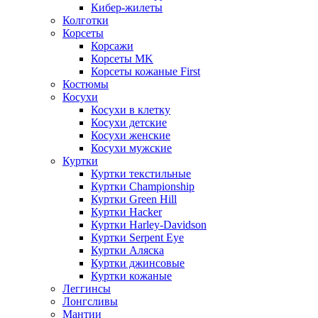
Кибер-жилеты
Колготки
Корсеты
Корсажи
Корсеты MK
Корсеты кожаные First
Костюмы
Косухи
Косухи в клетку
Косухи детские
Косухи женские
Косухи мужские
Куртки
Куртки текстильные
Куртки Championship
Куртки Green Hill
Куртки Hacker
Куртки Harley-Davidson
Куртки Serpent Eye
Куртки Аляска
Куртки джинсовые
Куртки кожаные
Леггинсы
Лонгсливы
Мантии