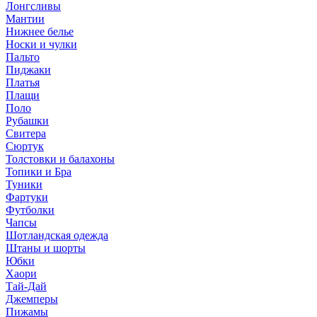
Лонгсливы
Мантии
Нижнее белье
Носки и чулки
Пальто
Пиджаки
Платья
Плащи
Поло
Рубашки
Свитера
Сюртук
Толстовки и балахоны
Топики и Бра
Туники
Фартуки
Футболки
Чапсы
Шотландская одежда
Штаны и шорты
Юбки
Хаори
Тай-Дай
Джемперы
Пижамы