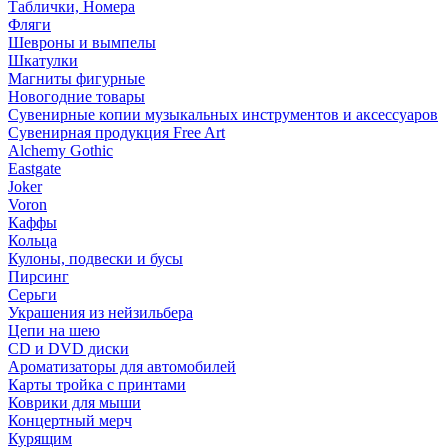
Таблички, Номера
Фляги
Шевроны и вымпелы
Шкатулки
Магниты фигурные
Новогодние товары
Сувенирные копии музыкальных инструментов и аксессуаров
Сувенирная продукция Free Art
Alchemy Gothic
Eastgate
Joker
Voron
Каффы
Кольца
Кулоны, подвески и бусы
Пирсинг
Серьги
Украшения из нейзильбера
Цепи на шею
CD и DVD диски
Ароматизаторы для автомобилей
Карты тройка с принтами
Коврики для мыши
Концертный мерч
Курящим