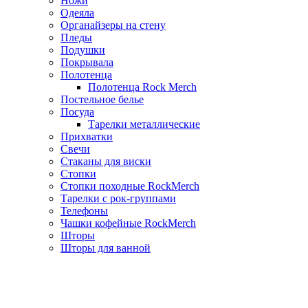
Ножи
Одеяла
Органайзеры на стену
Пледы
Подушки
Покрывала
Полотенца
Полотенца Rock Merch
Постельное белье
Посуда
Тарелки металлические
Прихватки
Свечи
Стаканы для виски
Стопки
Стопки походные RockMerch
Тарелки с рок-группами
Телефоны
Чашки кофейные RockMerch
Шторы
Шторы для ванной