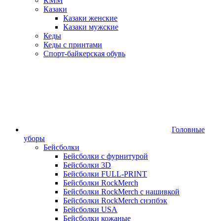
КММ
Казаки
Казаки женские
Казаки мужские
Кеды
Кеды с принтами
Спорт-байкерская обувь
Головные
уборы
Бейсболки
Бейсболки с фурнитурой
Бейсболки 3D
Бейсболки FULL-PRINT
Бейсболки RockMerch
Бейсболки RockMerch с нашивкой
Бейсболки RockMerch снэпбэк
Бейсболки USA
Бейсболки кожаные