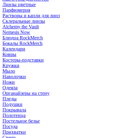
Линзы цветные
Парфюмерия
Растворы и капли для линз
Склеральные линзы
Alchemy the Vault
Nemesis Now
Блюдца RockMerch
Бокалы RockMerch
Календари
Ковры
Костеры-подставки
Кружки
Мыло
Наволочки
Ножи
Одеяла
Органайзеры на стену
Пледы
Подушки
Покрывала
Полотенца
Постельное белье
Посуда
Прихватки
Свечи