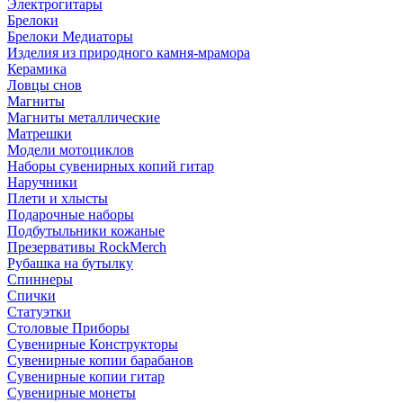
Электрогитары
Брелоки
Брелоки Медиаторы
Изделия из природного камня-мрамора
Керамика
Ловцы снов
Магниты
Магниты металлические
Матрешки
Модели мотоциклов
Наборы сувенирных копий гитар
Наручники
Плети и хлысты
Подарочные наборы
Подбутыльники кожаные
Презервативы RockMerch
Рубашка на бутылку
Спиннеры
Спички
Статуэтки
Столовые Приборы
Сувенирные Конструкторы
Сувенирные копии барабанов
Сувенирные копии гитар
Сувенирные монеты