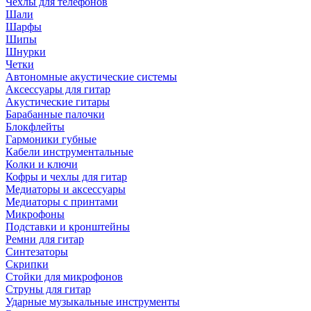
Чехлы для телефонов
Шали
Шарфы
Шипы
Шнурки
Четки
Автономные акустические системы
Аксессуары для гитар
Акустические гитары
Барабанные палочки
Блокфлейты
Гармоники губные
Кабели инструментальные
Колки и ключи
Кофры и чехлы для гитар
Медиаторы и аксессуары
Медиаторы с принтами
Микрофоны
Подставки и кронштейны
Ремни для гитар
Синтезаторы
Скрипки
Стойки для микрофонов
Струны для гитар
Ударные музыкальные инструменты