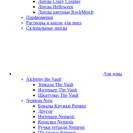
Линзы Crazy Cosplay
Линзы Helloween
Линзы цветные RockMerch
Парфюмерия
Растворы и капли для линз
Склеральные линзы
Для дома
Alchemy the Vault
Зеркала The Vault
Интерьер The Vault
Шкатулки The Vault
Nemesis Now
Бокалы Кружки Рюмки
Другое
Интерьер Nemesis
Копилки Nemesis
Ручки тетради Nemesis
Шкатулки Nemesis