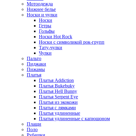
Мотоодежда
Нижнее белье
Носки и чулки
Носки
Гетры
Гольфы
Носки Hot Rock
Носки с символикой рок-групп
Тату-чулки
Чулки
Пальто
Пиджаки
Пижамы
Платья
Платья Addiction
Платья Bukebuky
Платья Hell Bunny
Платья Serpent Eye
Платья из экокожи
Платья с лямками
Платья удлиненные
Платья удлиненные с капюшоном
Плащи
Поло
Рубашки