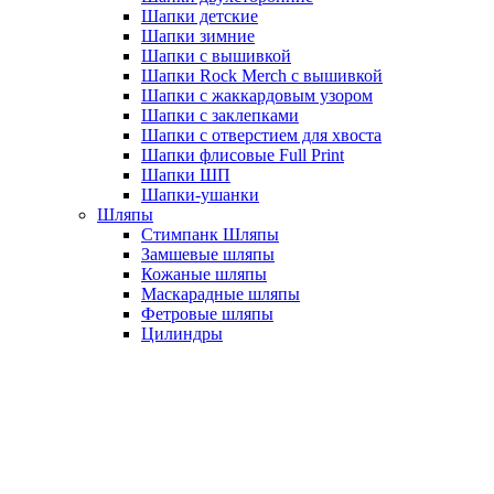
Шапки детские
Шапки зимние
Шапки с вышивкой
Шапки Rock Merch с вышивкой
Шапки с жаккардовым узором
Шапки с заклепками
Шапки с отверстием для хвоста
Шапки флисовые Full Print
Шапки ШП
Шапки-ушанки
Шляпы
Стимпанк Шляпы
Замшевые шляпы
Кожаные шляпы
Маскарадные шляпы
Фетровые шляпы
Цилиндры