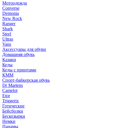
Мотоодежда
Converse
Demonia
New Rock
Ranger
Shark
Steel
Ultras
Vans
Аксессуары для обуви
Домашняя обувь
Казаки
Кеды
Кеды с принтами
КММ
Спорт-байкерская обувь
Dr Martens
Camelot
Etor
Triggerix
Готические
Бейсболки
Бескозырки
Немки
Панамы