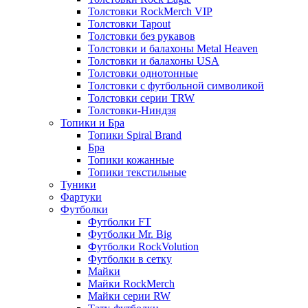
Толстовки RockMerch VIP
Толстовки Tapout
Толстовки без рукавов
Толстовки и балахоны Metal Heaven
Толстовки и балахоны USA
Толстовки однотонные
Толстовки с футбольной символикой
Толстовки серии TRW
Толстовки-Ниндзя
Топики и Бра
Топики Spiral Brand
Бра
Топики кожанные
Топики текстильные
Туники
Фартуки
Футболки
Футболки FT
Футболки Mr. Big
Футболки RockVolution
Футболки в сетку
Майки
Майки RockMerch
Майки серии RW