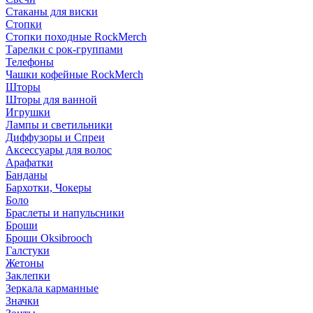
Стаканы для виски
Стопки
Стопки походные RockMerch
Тарелки с рок-группами
Телефоны
Чашки кофейные RockMerch
Шторы
Шторы для ванной
Игрушки
Лампы и светильники
Диффузоры и Спреи
Аксессуары для волос
Арафатки
Банданы
Бархотки, Чокеры
Боло
Браслеты и напульсники
Броши
Броши Oksibrooch
Галстуки
Жетоны
Заклепки
Зеркала карманные
Значки