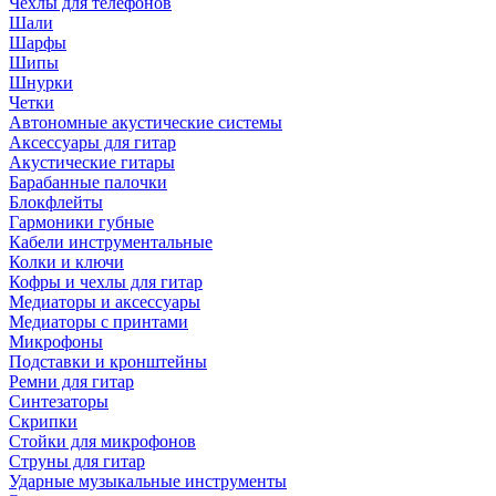
Чехлы для телефонов
Шали
Шарфы
Шипы
Шнурки
Четки
Автономные акустические системы
Аксессуары для гитар
Акустические гитары
Барабанные палочки
Блокфлейты
Гармоники губные
Кабели инструментальные
Колки и ключи
Кофры и чехлы для гитар
Медиаторы и аксессуары
Медиаторы с принтами
Микрофоны
Подставки и кронштейны
Ремни для гитар
Синтезаторы
Скрипки
Стойки для микрофонов
Струны для гитар
Ударные музыкальные инструменты