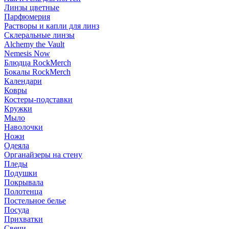
Линзы цветные
Парфюмерия
Растворы и капли для линз
Склеральные линзы
Alchemy the Vault
Nemesis Now
Блюдца RockMerch
Бокалы RockMerch
Календари
Ковры
Костеры-подставки
Кружки
Мыло
Наволочки
Ножи
Одеяла
Органайзеры на стену
Пледы
Подушки
Покрывала
Полотенца
Постельное белье
Посуда
Прихватки
Свечи