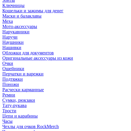
Зонты
Ключницы
Кошельки и зажимы для денег
Маски и балаклавы
Меха
Мото-аксессуары
Нарукавники
Наручи
Наушники
Нашивки
Обложки для документов
Оригинальные аксессуары из кожи
Очки
Ошейники
Перчатки и варежки
Подтяжки
Поножи
Расчески карманные
Ремни
Сумки, рюкзаки
Тату-рукава
Трости
Цепи и карабины
Часы
Чехлы для очков RockMerch