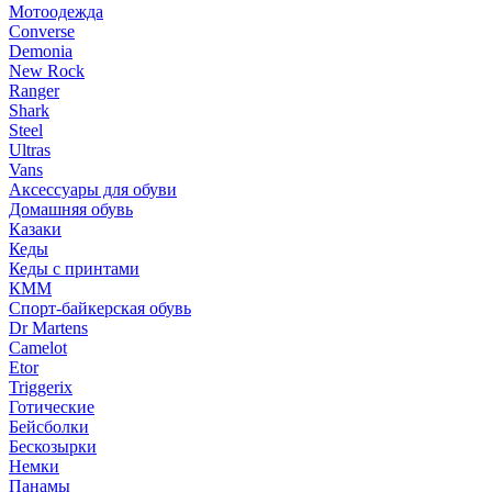
Мотоодежда
Converse
Demonia
New Rock
Ranger
Shark
Steel
Ultras
Vans
Аксессуары для обуви
Домашняя обувь
Казаки
Кеды
Кеды с принтами
КММ
Спорт-байкерская обувь
Dr Martens
Camelot
Etor
Triggerix
Готические
Бейсболки
Бескозырки
Немки
Панамы