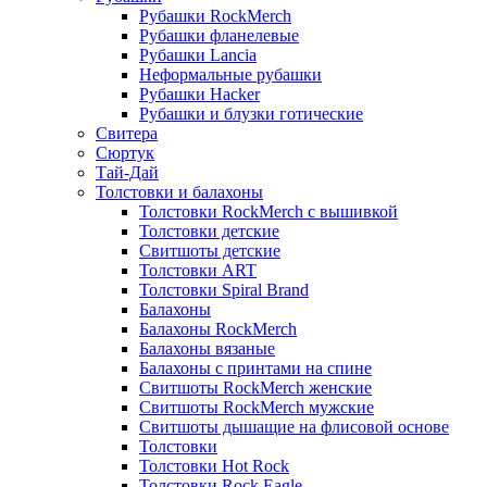
Рубашки RockMerch
Рубашки фланелевые
Рубашки Lancia
Неформальные рубашки
Рубашки Hacker
Рубашки и блузки готические
Свитера
Сюртук
Тай-Дай
Толстовки и балахоны
Толстовки RockMerch с вышивкой
Толстовки детские
Свитшоты детские
Толстовки ART
Толстовки Spiral Brand
Балахоны
Балахоны RockMerch
Балахоны вязаные
Балахоны с принтами на спине
Свитшоты RockMerch женские
Свитшоты RockMerch мужские
Свитшоты дышащие на флисовой основе
Толстовки
Толстовки Hot Rock
Толстовки Rock Eagle