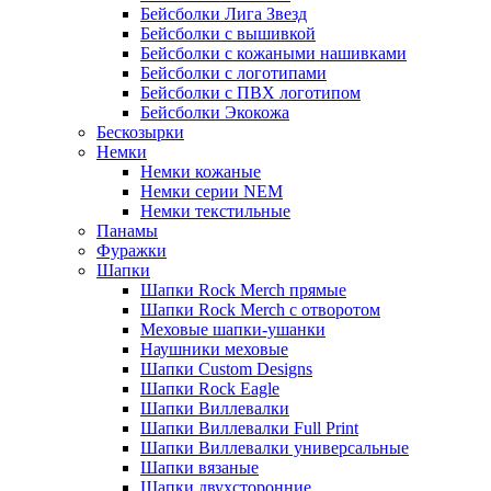
Бейсболки Лига Звезд
Бейсболки с вышивкой
Бейсболки с кожаными нашивками
Бейсболки с логотипами
Бейсболки с ПВХ логотипом
Бейсболки Экокожа
Бескозырки
Немки
Немки кожаные
Немки серии NEM
Немки текстильные
Панамы
Фуражки
Шапки
Шапки Rock Merch прямые
Шапки Rock Merch с отворотом
Меховые шапки-ушанки
Наушники меховые
Шапки Custom Designs
Шапки Rock Eagle
Шапки Виллевалки
Шапки Виллевалки Full Print
Шапки Виллевалки универсальные
Шапки вязаные
Шапки двухсторонние