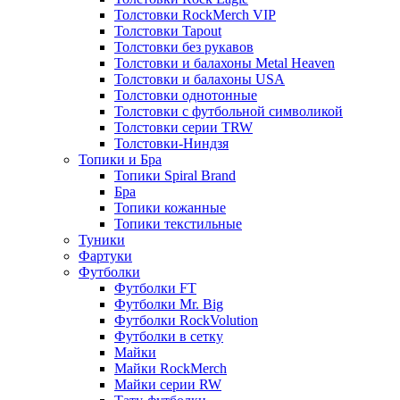
Толстовки RockMerch VIP
Толстовки Tapout
Толстовки без рукавов
Толстовки и балахоны Metal Heaven
Толстовки и балахоны USA
Толстовки однотонные
Толстовки с футбольной символикой
Толстовки серии TRW
Толстовки-Ниндзя
Топики и Бра
Топики Spiral Brand
Бра
Топики кожанные
Топики текстильные
Туники
Фартуки
Футболки
Футболки FT
Футболки Mr. Big
Футболки RockVolution
Футболки в сетку
Майки
Майки RockMerch
Майки серии RW