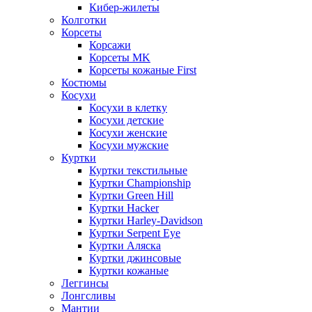
Кибер-жилеты
Колготки
Корсеты
Корсажи
Корсеты MK
Корсеты кожаные First
Костюмы
Косухи
Косухи в клетку
Косухи детские
Косухи женские
Косухи мужские
Куртки
Куртки текстильные
Куртки Championship
Куртки Green Hill
Куртки Hacker
Куртки Harley-Davidson
Куртки Serpent Eye
Куртки Аляска
Куртки джинсовые
Куртки кожаные
Леггинсы
Лонгсливы
Мантии