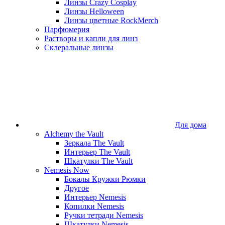
Линзы Crazy Cosplay
Линзы Helloween
Линзы цветные RockMerch
Парфюмерия
Растворы и капли для линз
Склеральные линзы
Для дома
Alchemy the Vault
Зеркала The Vault
Интерьер The Vault
Шкатулки The Vault
Nemesis Now
Бокалы Кружки Рюмки
Другое
Интерьер Nemesis
Копилки Nemesis
Ручки тетради Nemesis
Шкатулки Nemesis