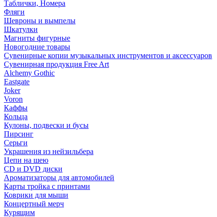
Таблички, Номера
Фляги
Шевроны и вымпелы
Шкатулки
Магниты фигурные
Новогодние товары
Сувенирные копии музыкальных инструментов и аксессуаров
Сувенирная продукция Free Art
Alchemy Gothic
Eastgate
Joker
Voron
Каффы
Кольца
Кулоны, подвески и бусы
Пирсинг
Серьги
Украшения из нейзильбера
Цепи на шею
CD и DVD диски
Ароматизаторы для автомобилей
Карты тройка с принтами
Коврики для мыши
Концертный мерч
Курящим