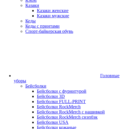
КММ
Казаки
Казаки женские
Казаки мужские
Кеды
Кеды с принтами
Спорт-байкерская обувь
Головные
уборы
Бейсболки
Бейсболки с фурнитурой
Бейсболки 3D
Бейсболки FULL-PRINT
Бейсболки RockMerch
Бейсболки RockMerch с нашивкой
Бейсболки RockMerch снэпбэк
Бейсболки USA
Бейсболки кожаные