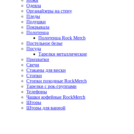
Ножи
Одеяла
Органайзеры на стену
Пледы
Подушки
Покрывала
Полотенца
Полотенца Rock Merch
Постельное белье
Посуда
Тарелки металлические
Прихватки
Свечи
Стаканы для виски
Стопки
Стопки походные RockMerch
Тарелки с рок-группами
Телефоны
Чашки кофейные RockMerch
Шторы
Шторы для ванной