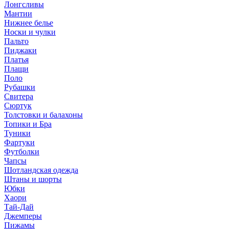
Лонгсливы
Мантии
Нижнее белье
Носки и чулки
Пальто
Пиджаки
Платья
Плащи
Поло
Рубашки
Свитера
Сюртук
Толстовки и балахоны
Топики и Бра
Туники
Фартуки
Футболки
Чапсы
Шотландская одежда
Штаны и шорты
Юбки
Хаори
Тай-Дай
Джемперы
Пижамы