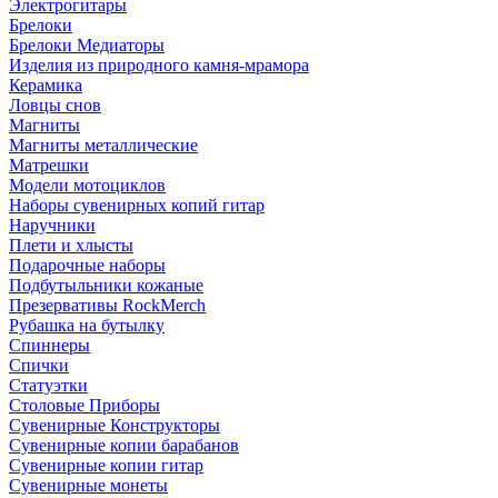
Электрогитары
Брелоки
Брелоки Медиаторы
Изделия из природного камня-мрамора
Керамика
Ловцы снов
Магниты
Магниты металлические
Матрешки
Модели мотоциклов
Наборы сувенирных копий гитар
Наручники
Плети и хлысты
Подарочные наборы
Подбутыльники кожаные
Презервативы RockMerch
Рубашка на бутылку
Спиннеры
Спички
Статуэтки
Столовые Приборы
Сувенирные Конструкторы
Сувенирные копии барабанов
Сувенирные копии гитар
Сувенирные монеты