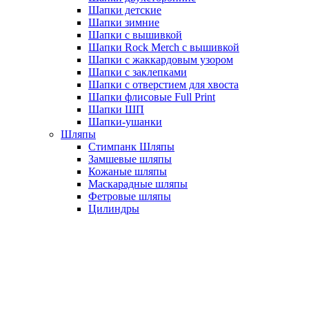
Шапки детские
Шапки зимние
Шапки с вышивкой
Шапки Rock Merch с вышивкой
Шапки с жаккардовым узором
Шапки с заклепками
Шапки с отверстием для хвоста
Шапки флисовые Full Print
Шапки ШП
Шапки-ушанки
Шляпы
Стимпанк Шляпы
Замшевые шляпы
Кожаные шляпы
Маскарадные шляпы
Фетровые шляпы
Цилиндры