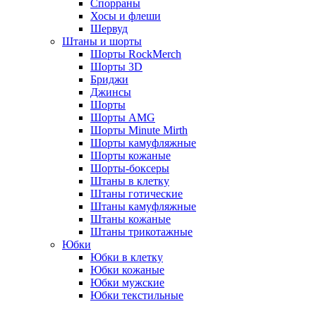
Спорраны
Хосы и флеши
Шервуд
Штаны и шорты
Шорты RockMerch
Шорты 3D
Бриджи
Джинсы
Шорты
Шорты AMG
Шорты Minute Mirth
Шорты камуфляжные
Шорты кожаные
Шорты-боксеры
Штаны в клетку
Штаны готические
Штаны камуфляжные
Штаны кожаные
Штаны трикотажные
Юбки
Юбки в клетку
Юбки кожаные
Юбки мужские
Юбки текстильные