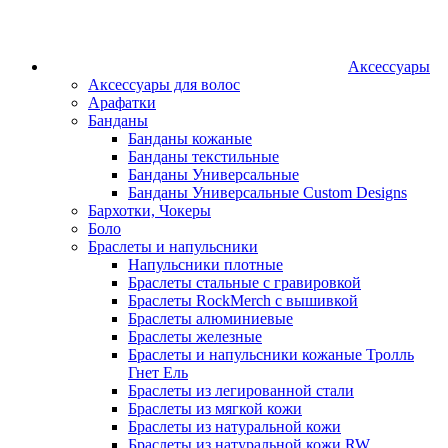
Аксессуары
Аксессуары для волос
Арафатки
Банданы
Банданы кожаные
Банданы текстильные
Банданы Универсальные
Банданы Универсальные Custom Designs
Бархотки, Чокеры
Боло
Браслеты и напульсники
Напульсники плотные
Браслеты стальные с гравировкой
Браслеты RockMerch с вышивкой
Браслеты алюминиевые
Браслеты железные
Браслеты и напульсники кожаные Тролль
Гнет Ель
Браслеты из легированной стали
Браслеты из мягкой кожи
Браслеты из натуральной кожи
Браслеты из натуральной кожи RW