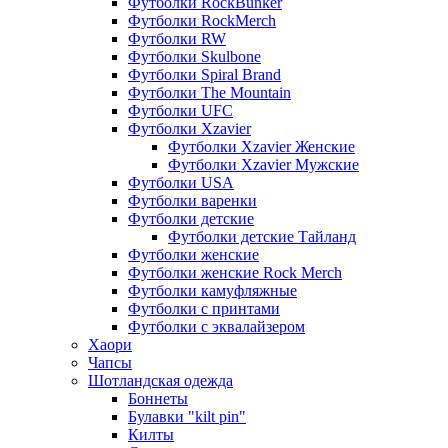
Футболки RockBunker
Футболки RockMerch
Футболки RW
Футболки Skulbone
Футболки Spiral Brand
Футболки The Mountain
Футболки UFC
Футболки Xzavier
Футболки Xzavier Женские
Футболки Xzavier Мужские
Футболки USA
Футболки варенки
Футболки детские
Футболки детские Тайланд
Футболки женские
Футболки женские Rock Merch
Футболки камуфляжные
Футболки с принтами
Футболки с эквалайзером
Хаори
Чапсы
Шотландская одежда
Боннеты
Булавки "kilt pin"
Килты