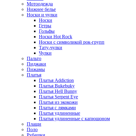
Мотоодежда
Нижнее белье
Носки и чулки
Носки
Гетры
Гольфы
Носки Hot Rock
Носки с символикой рок-групп
Тату-чулки
Чулки
Пальто
Пиджаки
Пижамы
Платья
Платья Addiction
Платья Bukebuky
Платья Hell Bunny
Платья Serpent Eye
Платья из экокожи
Платья с лямками
Платья удлиненные
Платья удлиненные с капюшоном
Плащи
Поло
Рубашки