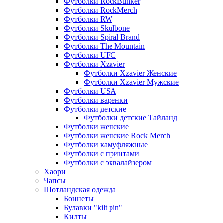
Футболки RockBunker
Футболки RockMerch
Футболки RW
Футболки Skulbone
Футболки Spiral Brand
Футболки The Mountain
Футболки UFC
Футболки Xzavier
Футболки Xzavier Женские
Футболки Xzavier Мужские
Футболки USA
Футболки варенки
Футболки детские
Футболки детские Тайланд
Футболки женские
Футболки женские Rock Merch
Футболки камуфляжные
Футболки с принтами
Футболки с эквалайзером
Хаори
Чапсы
Шотландская одежда
Боннеты
Булавки "kilt pin"
Килты