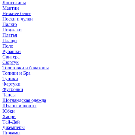
Лонгсливы
Мантии
Нижнее белье
Носки и чулки
Пальто
Пиджаки
Платья
Плащи
Поло
Рубашки
Свитера
Сюртук
Толстовки и балахоны
Топики и Бра
Туники
Фартуки
Футболки
Чапсы
Шотландская одежда
Штаны и шорты
Юбки
Хаори
Тай-Дай
Джемперы
Пижамы