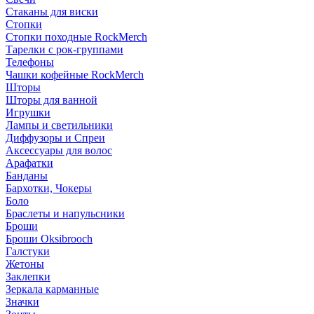
Стаканы для виски
Стопки
Стопки походные RockMerch
Тарелки с рок-группами
Телефоны
Чашки кофейные RockMerch
Шторы
Шторы для ванной
Игрушки
Лампы и светильники
Диффузоры и Спреи
Аксессуары для волос
Арафатки
Банданы
Бархотки, Чокеры
Боло
Браслеты и напульсники
Броши
Броши Oksibrooch
Галстуки
Жетоны
Заклепки
Зеркала карманные
Значки