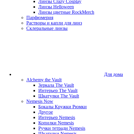
Линзы Crazy Cosplay
Линзы Helloween
Линзы цветные RockMerch
Парфюмерия
Растворы и капли для линз
Склеральные линзы
Для дома
Alchemy the Vault
Зеркала The Vault
Интерьер The Vault
Шкатулки The Vault
Nemesis Now
Бокалы Кружки Рюмки
Другое
Интерьер Nemesis
Копилки Nemesis
Ручки тетради Nemesis
Шкатулки Nemesis