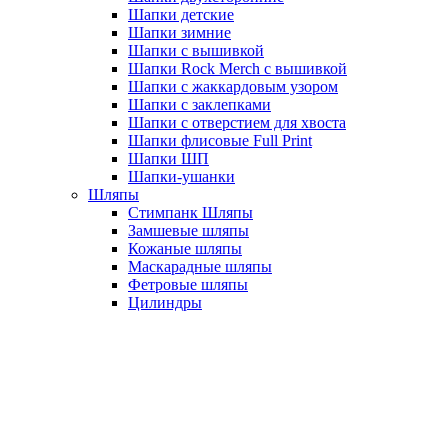
Шапки детские
Шапки зимние
Шапки с вышивкой
Шапки Rock Merch с вышивкой
Шапки с жаккардовым узором
Шапки с заклепками
Шапки с отверстием для хвоста
Шапки флисовые Full Print
Шапки ШП
Шапки-ушанки
Шляпы
Стимпанк Шляпы
Замшевые шляпы
Кожаные шляпы
Маскарадные шляпы
Фетровые шляпы
Цилиндры