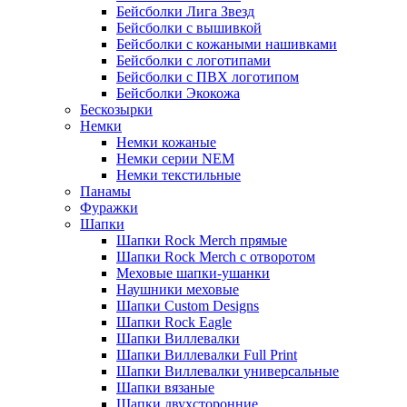
Бейсболки Лига Звезд
Бейсболки с вышивкой
Бейсболки с кожаными нашивками
Бейсболки с логотипами
Бейсболки с ПВХ логотипом
Бейсболки Экокожа
Бескозырки
Немки
Немки кожаные
Немки серии NEM
Немки текстильные
Панамы
Фуражки
Шапки
Шапки Rock Merch прямые
Шапки Rock Merch с отворотом
Меховые шапки-ушанки
Наушники меховые
Шапки Custom Designs
Шапки Rock Eagle
Шапки Виллевалки
Шапки Виллевалки Full Print
Шапки Виллевалки универсальные
Шапки вязаные
Шапки двухсторонние