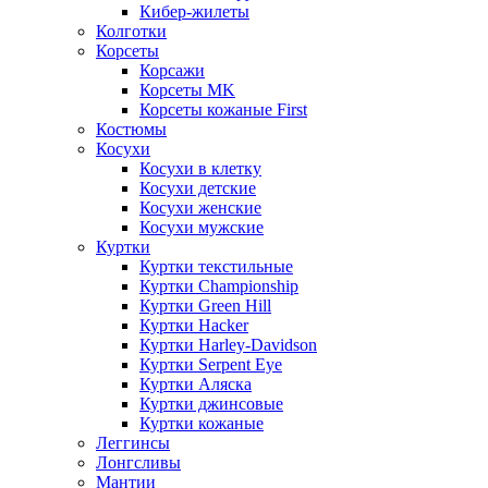
Кибер-жилеты
Колготки
Корсеты
Корсажи
Корсеты MK
Корсеты кожаные First
Костюмы
Косухи
Косухи в клетку
Косухи детские
Косухи женские
Косухи мужские
Куртки
Куртки текстильные
Куртки Championship
Куртки Green Hill
Куртки Hacker
Куртки Harley-Davidson
Куртки Serpent Eye
Куртки Аляска
Куртки джинсовые
Куртки кожаные
Леггинсы
Лонгсливы
Мантии