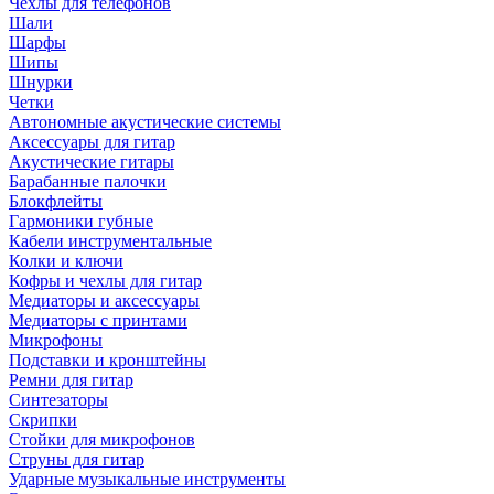
Чехлы для телефонов
Шали
Шарфы
Шипы
Шнурки
Четки
Автономные акустические системы
Аксессуары для гитар
Акустические гитары
Барабанные палочки
Блокфлейты
Гармоники губные
Кабели инструментальные
Колки и ключи
Кофры и чехлы для гитар
Медиаторы и аксессуары
Медиаторы с принтами
Микрофоны
Подставки и кронштейны
Ремни для гитар
Синтезаторы
Скрипки
Стойки для микрофонов
Струны для гитар
Ударные музыкальные инструменты