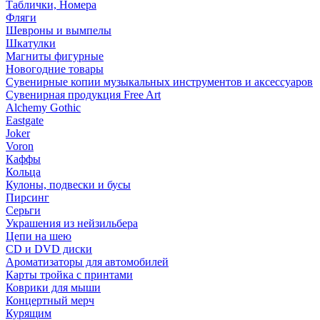
Таблички, Номера
Фляги
Шевроны и вымпелы
Шкатулки
Магниты фигурные
Новогодние товары
Сувенирные копии музыкальных инструментов и аксессуаров
Сувенирная продукция Free Art
Alchemy Gothic
Eastgate
Joker
Voron
Каффы
Кольца
Кулоны, подвески и бусы
Пирсинг
Серьги
Украшения из нейзильбера
Цепи на шею
CD и DVD диски
Ароматизаторы для автомобилей
Карты тройка с принтами
Коврики для мыши
Концертный мерч
Курящим