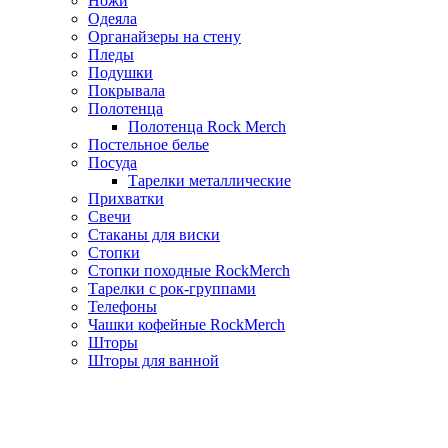
Ножи
Одеяла
Органайзеры на стену
Пледы
Подушки
Покрывала
Полотенца
Полотенца Rock Merch
Постельное белье
Посуда
Тарелки металлические
Прихватки
Свечи
Стаканы для виски
Стопки
Стопки походные RockMerch
Тарелки с рок-группами
Телефоны
Чашки кофейные RockMerch
Шторы
Шторы для ванной