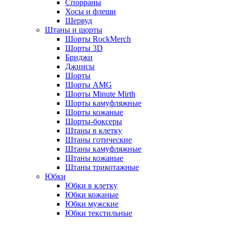
Спорраны
Хосы и флеши
Шервуд
Штаны и шорты
Шорты RockMerch
Шорты 3D
Бриджи
Джинсы
Шорты
Шорты AMG
Шорты Minute Mirth
Шорты камуфляжные
Шорты кожаные
Шорты-боксеры
Штаны в клетку
Штаны готические
Штаны камуфляжные
Штаны кожаные
Штаны трикотажные
Юбки
Юбки в клетку
Юбки кожаные
Юбки мужские
Юбки текстильные