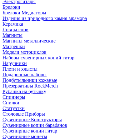
Электрогитары
Брелоки
Брелоки Медиаторы
Изделия из природного камня-мрамора
Керамика
Ловцы снов
Магниты
Магниты металлические
Матрешки
Модели мотоциклов
Наборы сувенирных копий гитар
Наручники
Плети и хлысты
Подарочные наборы
Подбутыльники кожаные
Презервативы RockMerch
Рубашка на бутылку
Спиннеры
Спички
Статуэтки
Столовые Приборы
Сувенирные Конструкторы
Сувенирные копии барабанов
Сувенирные копии гитар
Сувенирные монеты