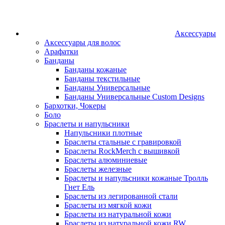
Аксессуары
Аксессуары для волос
Арафатки
Банданы
Банданы кожаные
Банданы текстильные
Банданы Универсальные
Банданы Универсальные Custom Designs
Бархотки, Чокеры
Боло
Браслеты и напульсники
Напульсники плотные
Браслеты стальные с гравировкой
Браслеты RockMerch с вышивкой
Браслеты алюминиевые
Браслеты железные
Браслеты и напульсники кожаные Тролль
Гнет Ель
Браслеты из легированной стали
Браслеты из мягкой кожи
Браслеты из натуральной кожи
Браслеты из натуральной кожи RW