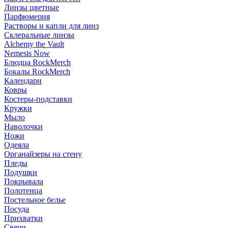
Линзы цветные
Парфюмерия
Растворы и капли для линз
Склеральные линзы
Alchemy the Vault
Nemesis Now
Блюдца RockMerch
Бокалы RockMerch
Календари
Ковры
Костеры-подставки
Кружки
Мыло
Наволочки
Ножи
Одеяла
Органайзеры на стену
Пледы
Подушки
Покрывала
Полотенца
Постельное белье
Посуда
Прихватки
Свечи