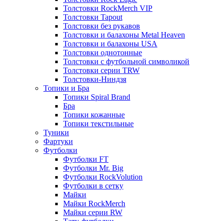
Толстовки RockMerch VIP
Толстовки Tapout
Толстовки без рукавов
Толстовки и балахоны Metal Heaven
Толстовки и балахоны USA
Толстовки однотонные
Толстовки с футбольной символикой
Толстовки серии TRW
Толстовки-Ниндзя
Топики и Бра
Топики Spiral Brand
Бра
Топики кожанные
Топики текстильные
Туники
Фартуки
Футболки
Футболки FT
Футболки Mr. Big
Футболки RockVolution
Футболки в сетку
Майки
Майки RockMerch
Майки серии RW