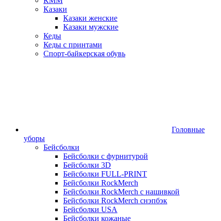
КММ
Казаки
Казаки женские
Казаки мужские
Кеды
Кеды с принтами
Спорт-байкерская обувь
Головные
уборы
Бейсболки
Бейсболки с фурнитурой
Бейсболки 3D
Бейсболки FULL-PRINT
Бейсболки RockMerch
Бейсболки RockMerch с нашивкой
Бейсболки RockMerch снэпбэк
Бейсболки USA
Бейсболки кожаные