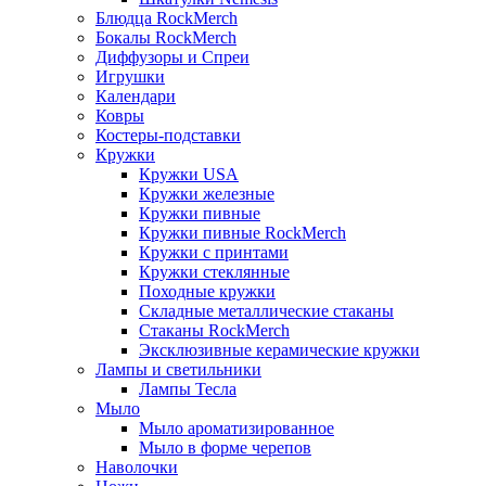
Блюдца RockMerch
Бокалы RockMerch
Диффузоры и Спреи
Игрушки
Календари
Ковры
Костеры-подставки
Кружки
Кружки USA
Кружки железные
Кружки пивные
Кружки пивные RockMerch
Кружки с принтами
Кружки стеклянные
Походные кружки
Складные металлические стаканы
Стаканы RockMerch
Эксклюзивные керамические кружки
Лампы и светильники
Лампы Тесла
Мыло
Мыло ароматизированное
Мыло в форме черепов
Наволочки