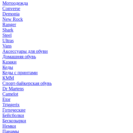
Мотоодежда
Converse
Demonia
New Rock
Ranger
Shark
Steel
Ultras
Vans
Аксессуары для обуви
Домашняя обувь
Казаки
Кеды
Кеды с принтами
КММ
Спорт-байкерская обувь
Dr Martens
Camelot
Etor
Triggerix
Готические
Бейсболки
Бескозырки
Немки
Панамы