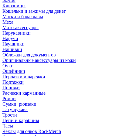
Зонты
Ключницы
Кошельки и зажимы для денег
Маски и балаклавы
Меха
Мото-аксессуары
Нарукавники
Наручи
Наушники
Нашивки
Обложки для документов
Оригинальные аксессуары из кожи
Очки
Ошейники
Перчатки и варежки
Подтяжки
Поножи
Расчески карманные
Ремни
Сумки, рюкзаки
Тату-рукава
Трости
Цепи и карабины
Часы
Чехлы для очков RockMerch