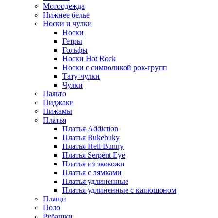
Мотоодежда
Нижнее белье
Носки и чулки
Носки
Гетры
Гольфы
Носки Hot Rock
Носки с символикой рок-групп
Тату-чулки
Чулки
Пальто
Пиджаки
Пижамы
Платья
Платья Addiction
Платья Bukebuky
Платья Hell Bunny
Платья Serpent Eye
Платья из экокожи
Платья с лямками
Платья удлиненные
Платья удлиненные с капюшоном
Плащи
Поло
Рубашки