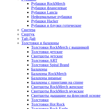
Рубашки RockMerch
Рубашки фланелевые
Рубашки Lancia
Неформальные рубашки
Рубашки Hacker
Рубашки и блузки готические
Свитера
Сюртук
Тай-Дай
Толстовки и балахоны
Толстовки RockMerch с вышивкой
Толстовки детские
Свитшоты детские
Толстовки ART
Толстовки Spiral Brand
Балахоны
Балахоны RockMerch
Балахоны вязаные
Балахоны с принтами на спине
Свитшоты RockMerch женские
Свитшоты RockMerch мужские
Свитшоты дышащие на флисовой основе
Толстовки
Толстовки Hot Rock
Толстовки Rock Eagle